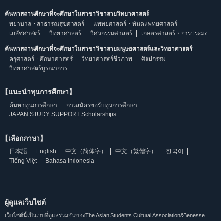
ค้นหาสถานศึกษาที่จะศึกษาในสาขาวิชาสายวิทยาศาสตร์
พยาบาล・สาธารณสุขศาสตร์
แพทยศาสตร์・ทันตแพทยศาสตร์
เภสัชศาสตร์
วิทยาศาสตร์
วิศวกรรมศาสตร์
เกษตรศาสตร์・การประมง
ค้นหาสถานศึกษาที่จะศึกษาในสาขาวิชาสายมนุษยศาสตร์และวิทยาศาสตร์
ครุศาสตร์・ศึกษาศาสตร์
วิทยาศาสตร์ชีวภาพ
ศิลปกรรม
วิทยาศาสตร์บูรณาการ
【แนะนำทุนการศึกษา】
ค้นหาทุนการศึกษา
การสมัครขอรับทุนการศึกษา
JAPAN STUDY SUPPORT Scholarships
【เลือกภาษา】
日本語
English
中文（简体字）
中文（繁體字）
한국어
Tiếng Việt
Bahasa Indonesia
ผู้ดูแลเว็บไซต์
เว็บไซต์นี้เป็นเวบที่ดูแลร่วมกันของThe Asian Students Cultural Association&Benesse