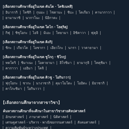
[เลือกสถานศึกษาที่อยู่ในเขต คันโต・โคชิเนทสึ]
อิบารากิ
โทชิกิ
กุนมะ
ไซตามะ
ชิบะ
โตเกียว
คานากาวา
ยามานาชิ
นากาโนะ
นิอิกาตะ
[เลือกสถานศึกษาที่อยู่ในเขต โตไก・โฮคุริคุ]
กิฟุ
ชิซุโอกะ
ไอจิ
มิเอะ
โทยามา
อิชิคาวา
ฟุคุอิ
[เลือกสถานศึกษาที่อยู่ในเขต คิงกิ]
ชิกะ
เกียวโต
โอซากา
เฮียวโกะ
นารา
วาคายามา
[เลือกสถานศึกษาที่อยู่ในเขต ชูโกกุ・ชิโกกุ]
ทตโตริ
ชิมาเนะ
โอคายามา
ฮิโรชิมา
ยามากุจิ
โทคุชิมา
คากาวา
เอฮิมา
โคจิ
[เลือกสถานศึกษาที่อยู่ในเขต คิวชู・โอกินาวา]
ฟุกุโอกะ
ซากะ
นางาซากิ
คุมาโมโตะ
โออิตะ
มิยาซากิ
คาโกะชิมา
โอกินาวา
【เลือกสถานศึกษาจากสาขาวิชา】
ค้นหาสถานศึกษาที่จะศึกษาในสาขาวิชาสายศิลปศาสตร์
อักษรศาสตร์
ภาษาศาสตร์
นิติศาสตร์
เศรษฐศาสตร์・บริหาร・พาณิชยกรรมศาสตร์
สังคมศาสตร์
ความสัมพันธ์ระหว่างประเทศ