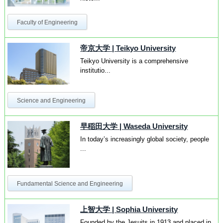
Faculty of Engineering
帝京大学
|
Teikyo University
Teikyo University is a comprehensive
institutio...
Science and Engineering
早稲田大学
|
Waseda University
In today’s increasingly global society, people
...
Fundamental Science and Engineering
上智大学
|
Sophia University
Founded by the Jesuits in 1913 and placed in