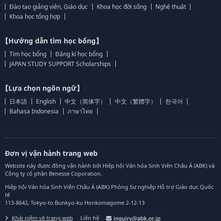
Đào tạo giảng viên, Giáo dục
Khoa học đời sống
Nghệ thuật
Khoa học tổng hợp
【Hướng dẫn tìm học bổng】
Tìm học bổng
Đăng kí học bổng
JAPAN STUDY SUPPORT Scholarships
【Lựa chọn ngôn ngữ】
日本語
English
中文（简体字）
中文（繁體字）
한국어
Bahasa Indonesia
ภาษาไทย
Đơn vị vận hành trang web
Website này được đồng vận hành bởi Hiệp hội Văn hóa Sinh Viên Châu Á (ABK) và
Công ty cổ phần Benesse Coporation.
Hiệp hội Văn hóa Sinh Viên Châu Á (ABK) Phòng Sự nghiệp Hỗ trợ Giáo dục Quốc
tế
113-8642, Tokyo-to Bunkyo-ku Honkomagome 2-12-13
Khái niệm về trang web
Liên hệ