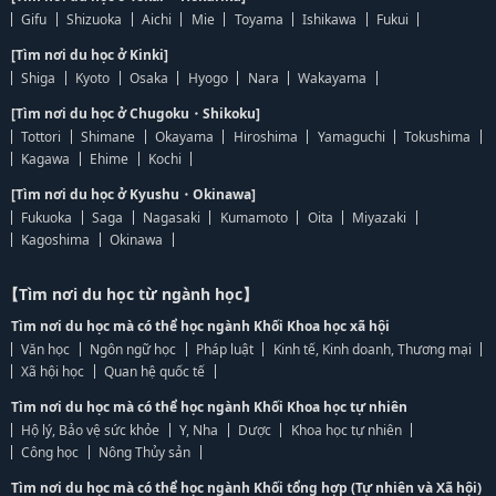
Gifu
Shizuoka
Aichi
Mie
Toyama
Ishikawa
Fukui
[Tìm nơi du học ở Kinki]
Shiga
Kyoto
Osaka
Hyogo
Nara
Wakayama
[Tìm nơi du học ở Chugoku・Shikoku]
Tottori
Shimane
Okayama
Hiroshima
Yamaguchi
Tokushima
Kagawa
Ehime
Kochi
[Tìm nơi du học ở Kyushu・Okinawa]
Fukuoka
Saga
Nagasaki
Kumamoto
Oita
Miyazaki
Kagoshima
Okinawa
【Tìm nơi du học từ ngành học】
Tìm nơi du học mà có thể học ngành Khối Khoa học xã hội
Văn học
Ngôn ngữ học
Pháp luật
Kinh tế, Kinh doanh, Thương mại
Xã hội học
Quan hệ quốc tế
Tìm nơi du học mà có thể học ngành Khối Khoa học tự nhiên
Hộ lý, Bảo vệ sức khỏe
Y, Nha
Dược
Khoa học tự nhiên
Công học
Nông Thủy sản
Tìm nơi du học mà có thể học ngành Khối tổng hợp (Tự nhiên và Xã hội)