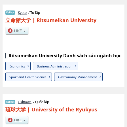
Kyoto
/ Tư lập
立命館大学
|
Ritsumeikan University
Ritsumeikan University Danh sách các ngành học
Economics
Business Administration
Sport and Health Science
Gastronomy Management
Okinawa
/ Quốc lập
琉球大学
|
University of the Ryukyus