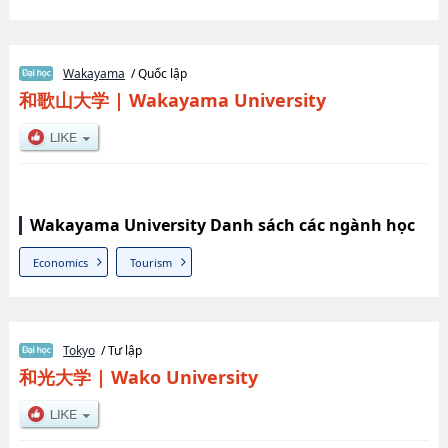
Wakayama
/ Quốc lập
和歌山大学
|
Wakayama University
Wakayama University Danh sách các ngành học
Economics
Tourism
Tokyo
/ Tư lập
和光大学
|
Wako University