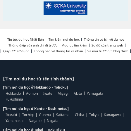
Tin tức du học Nhật Bản
Tìm kiếm nơi du học
Thông tin có ích về du học
Thông điệp của anh chị đi trước
Mục lục tìm kiếm
Sơ đồ của trang web
Quy ước sử dụng
Thông báo về thông tin cá nhân
Về môi trường tương thích
【Tìm nơi du học từ tên tỉnh thành】
[Tìm nơi du học ở Hokkaido・Tohoku]
Hokkaido
Aomori
Iwate
Miyagi
Akita
Yamagata
Fukushima
[Tìm nơi du học ở Kanto・Koshinetsu]
Ibaraki
Tochigi
Gunma
Saitama
Chiba
Tokyo
Kanagawa
Yamanashi
Nagano
Niigata
[Tìm nơi du học ở Tokai ・Hokuriku]