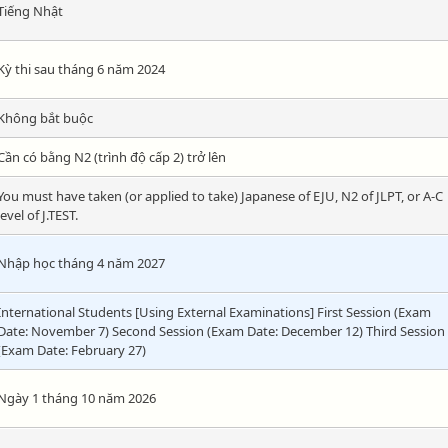
Tiếng Nhật
Kỳ thi sau tháng 6 năm 2024
Không bắt buộc
Cần có bằng N2 (trình độ cấp 2) trở lên
You must have taken (or applied to take) Japanese of EJU, N2 of JLPT, or A-C
level of J.TEST.
Nhập học tháng 4 năm 2027
International Students [Using External Examinations] First Session (Exam
Date: November 7) Second Session (Exam Date: December 12) Third Session
(Exam Date: February 27)
Ngày 1 tháng 10 năm 2026