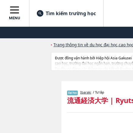
Tìm kiếm trường học
MENU
Trang thông tin về du học đại học,cao học
Được đồng vận hành bởi Hiệp hội Asia Gakusei
cao học, trường đại học ngắn hạn, trường chuy
Tại đây có đăng các thông tin chi tiết về Ryuts
Collaborative Regional SociologyhoặcNgành Fac
từng ngành học, thông tin liên quan đến thi tuyể
Ibaraki
/ Tư lập
流通経済大学
|
Ryuts