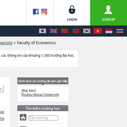
versity
>
Faculty of Economics
ác thông tin của khoảng 1.300 trường đại học,
ành Faculty of EconomicshoặcNgành Faculty of
ulty of Health & Sport Science, thông tin về
a điểm v.v...
[Đại học]
Ryutsu Keizai University
jp/
chủ