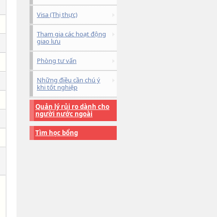
Visa (Thị thực)
Tham gia các hoạt động
giao lưu
Phòng tư vấn
Những điều cần chú ý
khi tốt nghiệp
Quản lý rủi ro dành cho
người nước ngoài
Tìm học bổng