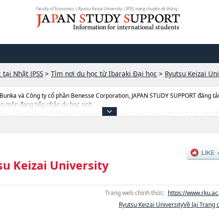
Faculty of Economics | Ryutsu Keizai University | JPSS, trang chuyên về thông...
 tại Nhật JPSS
>
Tìm nơi du học từ Ibaraki Đại học
>
Ryutsu Keizai Uni
 Bunka và Công ty cổ phần Benesse Corporation, JAPAN STUDY SUPPORT đăng tải c
ên môn đang tiếp nhận du học sinh.
u Keizai University, và thông tin cần thiết dành cho du học sinh, như là về các Ng
ulty of Distribution and Logistics SystemshoặcNgành Faculty of LawhoặcNgành Fac
n như số lượng tuyển sinh, số lượng trúng tuyển, cở sở trang thiết bị, hướng dẫn đị
u Keizai University
Trang web chính thức:
https://www.rku.ac.
Ryutsu Keizai UniversityVề lại Trang 