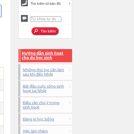
Tìm kiếm từ bản đồ
Hướng dẫn sinh hoạt
cho du học sinh
Những thủ tục cần làm
sau khi đến Nhật
Bắt đầu cuộc sống sinh
hoạt tại Nhật
Điều cần chú ý trong
sinh hoạt
Đăng kí học bổng
Việc làm thêm