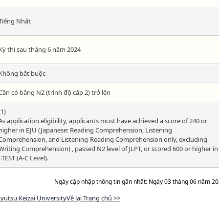
Tiếng Nhật
Kỳ thi sau tháng 6 năm 2024
Không bắt buộc
Cần có bằng N2 (trình độ cấp 2) trở lên
(1)
As application eligibility, applicants must have achieved a score of 240 or
higher in EJU (Japanese: Reading Comprehension, Listening
Comprehension, and Listening-Reading Comprehension only, excluding
Writing Comprehension) , passed N2 level of JLPT, or scored 600 or higher in
J.TEST (A-C Level).
Ngày cập nhập thông tin gần nhất: Ngày 03 tháng 06 năm 2
yutsu Keizai UniversityVề lại Trang chủ >>