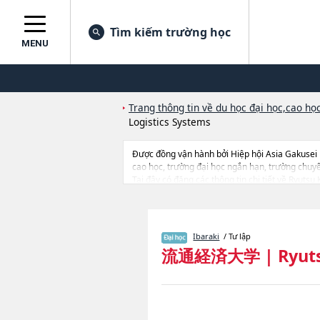
Tìm kiếm trường học
MENU
Trang thông tin về du học đại học,cao học
Logistics Systems
Được đồng vận hành bởi Hiệp hội Asia Gakusei
cao học, trường đại học ngắn hạn, trường chuy
Tại đây có đăng các thông tin chi tiết về Ryuts
Collaborative Regional SociologyhoặcNgành Fac
từng ngành học, thông tin liên quan đến thi tuyể
Ibaraki
/ Tư lập
流通経済大学
|
Ryuts