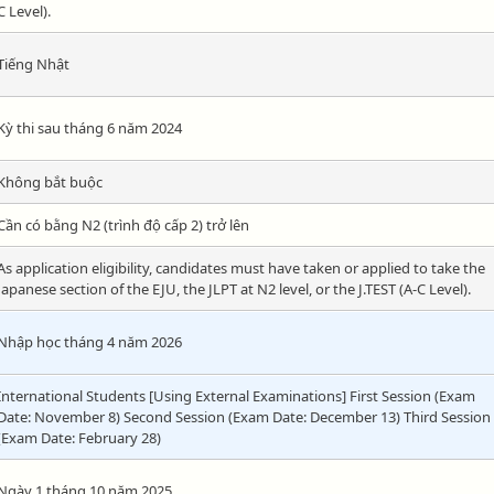
C Level).
Tiếng Nhật
Kỳ thi sau tháng 6 năm 2024
Không bắt buộc
Cần có bằng N2 (trình độ cấp 2) trở lên
As application eligibility, candidates must have taken or applied to take the
Japanese section of the EJU, the JLPT at N2 level, or the J.TEST (A-C Level).
Nhập học tháng 4 năm 2026
International Students [Using External Examinations] First Session (Exam
Date: November 8) Second Session (Exam Date: December 13) Third Session
(Exam Date: February 28)
Ngày 1 tháng 10 năm 2025