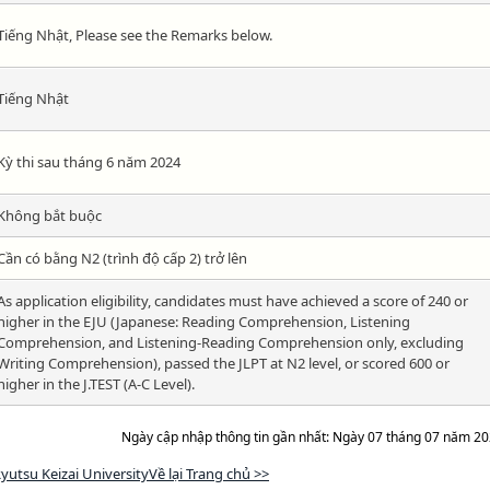
Tiếng Nhật, Please see the Remarks below.
Tiếng Nhật
Kỳ thi sau tháng 6 năm 2024
Không bắt buộc
Cần có bằng N2 (trình độ cấp 2) trở lên
As application eligibility, candidates must have achieved a score of 240 or
higher in the EJU (Japanese: Reading Comprehension, Listening
Comprehension, and Listening-Reading Comprehension only, excluding
Writing Comprehension), passed the JLPT at N2 level, or scored 600 or
higher in the J.TEST (A-C Level).
Ngày cập nhập thông tin gần nhất: Ngày 07 tháng 07 năm 2
yutsu Keizai UniversityVề lại Trang chủ >>