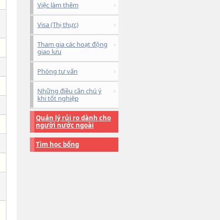
Việc làm thêm
Visa (Thị thực)
Tham gia các hoạt động
giao lưu
Phòng tư vấn
Những điều cần chú ý
khi tốt nghiệp
Quản lý rủi ro dành cho
người nước ngoài
Tìm học bổng