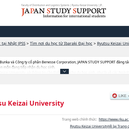
Faculty of Distribution and Logistics Systems | Ryutsu Keizai University | JP...
 tại Nhật JPSS
>
Tìm nơi du học từ Ibaraki Đại học
>
Ryutsu Keizai Uni
 Bunka và Công ty cổ phần Benesse Corporation, JAPAN STUDY SUPPORT đăng tải c
ên môn đang tiếp nhận du học sinh.
u Keizai University, và thông tin cần thiết dành cho du học sinh, như là về các Ng
ulty of Distribution and Logistics SystemshoặcNgành Faculty of LawhoặcNgành Fac
n như số lượng tuyển sinh, số lượng trúng tuyển, cở sở trang thiết bị, hướng dẫn đị
u Keizai University
Trang web chính thức:
https://www.rku.ac.
Ryutsu Keizai UniversityVề lại Trang 