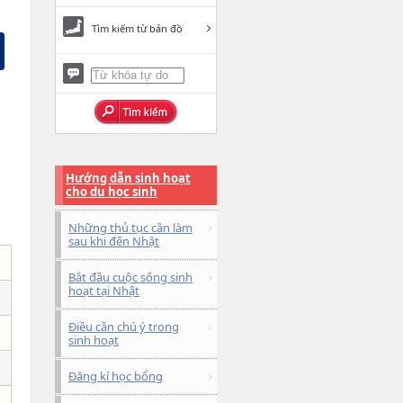
Tìm kiếm từ bản đồ
Hướng dẫn sinh hoạt
cho du học sinh
Những thủ tục cần làm
sau khi đến Nhật
Bắt đầu cuộc sống sinh
hoạt tại Nhật
Điều cần chú ý trong
sinh hoạt
Đăng kí học bổng