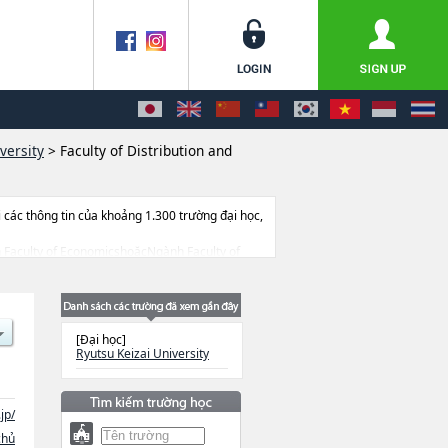
versity
>
Faculty of Distribution and
ác thông tin của khoảng 1.300 trường đại học,
ành Faculty of EconomicshoặcNgành Faculty of
ulty of Health & Sport Science, thông tin về
a điểm v.v...
[Đại học]
Ryutsu Keizai University
jp/
chủ