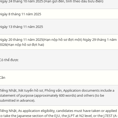
Ngày 24 tháng 10 năm 2025 (Hạn gửi đến, tính theo dấu bưu điện)
Ngày 8 tháng 11 năm 2025
Ngày 13 tháng 11 năm 2025
Ngày 20 tháng 11 năm 2025(Hạn nộp hồ sơ đợt một) Ngày 29 tháng 1 năm
2026(Hạn nộp hồ sơ đợt hai)
Có thể được
Cần
Tiếng Nhật, Xét tuyển hồ sơ, Phỏng vấn, Application documents include a
statement of purpose (approximately 600 words) and others (to be
submitted in advance).
Tiếng Nhật, As application eligibility, candidates must have taken or applied
to take the Japanese section of the EJU, the JLPT at N2 level, or the J.TEST (A-