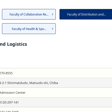
Faculty of Collaborative Re...
Faculty of Distribution and...
Faculty of Health & Spo...
and Logistics
270-8555
3-2-1 Shinmatdudo, Matsudo-shi, Chiba
Admission Center
0120-297-141
047-340-0295