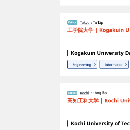
Tokyo
/ Tư lập
工学院大学
|
Kogakuin Un
Kogakuin University D
Engineering
Informatics
Kochi
/ Công lập
高知工科大学
|
Kochi Uni
Kochi University of T