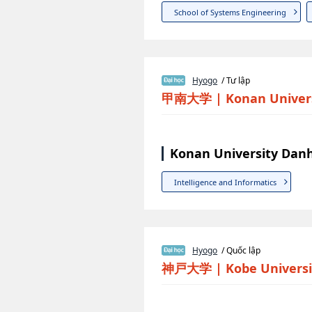
School of Systems Engineering
Hyogo
/ Tư lập
甲南大学
|
Konan Univer
Konan University Danh
Intelligence and Informatics
Hyogo
/ Quốc lập
神戸大学
|
Kobe Universi