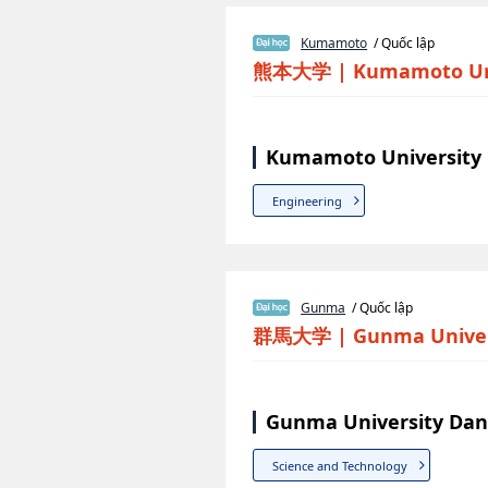
Kumamoto
/ Quốc lập
熊本大学
|
Kumamoto Un
Kumamoto University 
Engineering
Gunma
/ Quốc lập
群馬大学
|
Gunma Univer
Gunma University Dan
Science and Technology