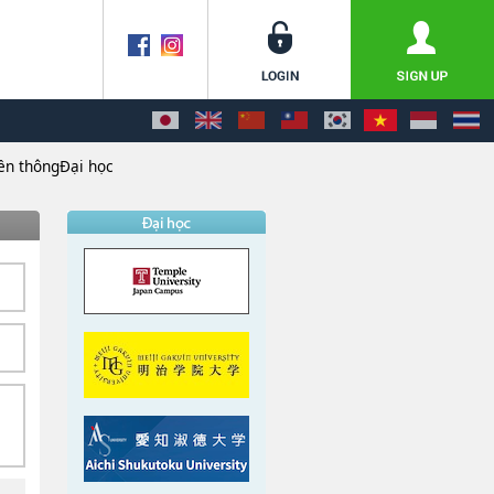
yền thôngĐại học