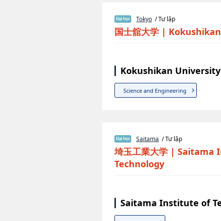
Tokyo
/ Tư lập
国士舘大学
|
Kokushikan
Kokushikan University
Science and Engineering
Saitama
/ Tư lập
埼玉工業大学
|
Saitama I
Technology
Saitama Institute of 