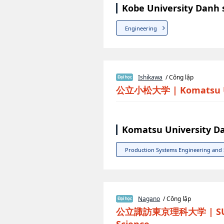
Kobe University Danh 
Engineering
Ishikawa
/ Công lập
公立小松大学
|
Komatsu 
Komatsu University D
Production Systems Engineering and 
Nagano
/ Công lập
公立諏訪東京理科大学
|
S