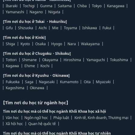
Ibaraki
Tochigi
Gunma
Saitama
Chiba
Tokyo
Kanagawa
Yamanashi
Nagano
Niigata
[Tìm nơi du học ở Tokai ・Hokuriku]
Gifu
Shizuoka
Aichi
Mie
Toyama
Ishikawa
Fukui
[Tìm nơi du học ở Kinki]
Shiga
Kyoto
Osaka
Hyogo
Nara
Wakayama
[Tìm nơi du học ở Chugoku・Shikoku]
Tottori
Shimane
Okayama
Hiroshima
Yamaguchi
Tokushima
Kagawa
Ehime
Kochi
[Tìm nơi du học ở Kyushu・Okinawa]
Fukuoka
Saga
Nagasaki
Kumamoto
Oita
Miyazaki
Kagoshima
Okinawa
【Tìm nơi du học từ ngành học】
Tìm nơi du học mà có thể học ngành Khối Khoa học xã hội
Văn học
Ngôn ngữ học
Pháp luật
Kinh tế, Kinh doanh, Thương mại
Xã hội học
Quan hệ quốc tế
Tìm nơi du học mà có thể học ngành Khối Khoa học tự nhiên