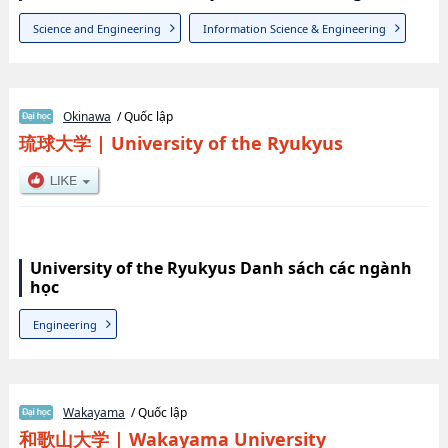
Science and Engineering
Information Science & Engineering
Okinawa
/ Quốc lập
琉球大学
|
University of the Ryukyus
University of the Ryukyus Danh sách các ngành
học
Engineering
Wakayama
/ Quốc lập
和歌山大学
|
Wakayama University