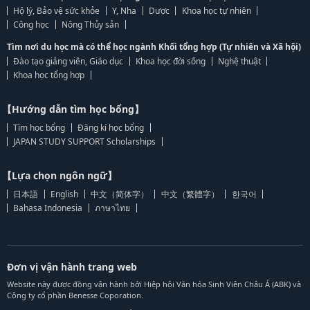
Hộ lý, Bảo vệ sức khỏe
Y, Nha
Dược
Khoa học tự nhiên
Công học
Nông Thủy sản
Tìm nơi du học mà có thể học ngành Khối tổng hợp (Tự nhiên và Xã hội)
Đào tạo giảng viên, Giáo dục
Khoa học đời sống
Nghệ thuật
Khoa học tổng hợp
【Hướng dẫn tìm học bổng】
Tìm học bổng
Đăng kí học bổng
JAPAN STUDY SUPPORT Scholarships
【Lựa chọn ngôn ngữ】
日本語
English
中文（简体字）
中文（繁體字）
한국어
Bahasa Indonesia
ภาษาไทย
Đơn vị vận hành trang web
Website này được đồng vận hành bởi Hiệp hội Văn hóa Sinh Viên Châu Á (ABK) và
Công ty cổ phần Benesse Coporation.