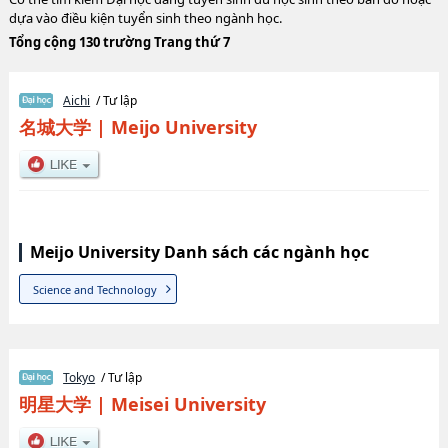
dựa vào điều kiện tuyển sinh theo ngành học.
Tổng cộng 130 trường Trang thứ 7
Aichi
/ Tư lập
名城大学
|
Meijo University
Meijo University Danh sách các ngành học
Science and Technology
Tokyo
/ Tư lập
明星大学
|
Meisei University