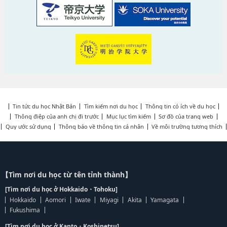
Tin tức du học Nhật Bản
Tìm kiếm nơi du học
Thông tin có ích về du học
Thông điệp của anh chị đi trước
Mục lục tìm kiếm
Sơ đồ của trang web
Quy ước sử dụng
Thông báo về thông tin cá nhân
Về môi trường tương thích
【Tìm nơi du học từ tên tỉnh thành】
[Tìm nơi du học ở Hokkaido・Tohoku]
Hokkaido
Aomori
Iwate
Miyagi
Akita
Yamagata
Fukushima
[Tìm nơi du học ở Kanto・Koshinetsu]