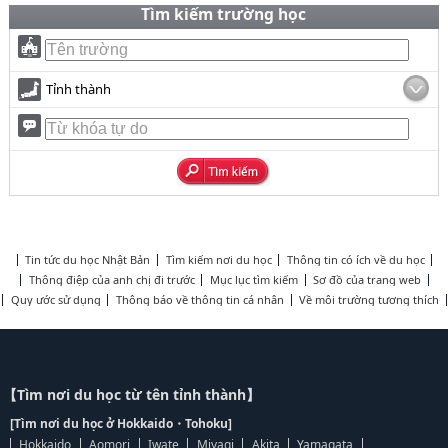
Tìm kiếm trường học
Tỉnh thành
Tin tức du học Nhật Bản
Tìm kiếm nơi du học
Thông tin có ích về du học
Thông điệp của anh chị đi trước
Mục lục tìm kiếm
Sơ đồ của trang web
Quy ước sử dụng
Thông báo về thông tin cá nhân
Về môi trường tương thích
【Tìm nơi du học từ tên tỉnh thành】
[Tìm nơi du học ở Hokkaido・Tohoku]
Hokkaido
Aomori
Iwate
Miyagi
Akita
Yamagata