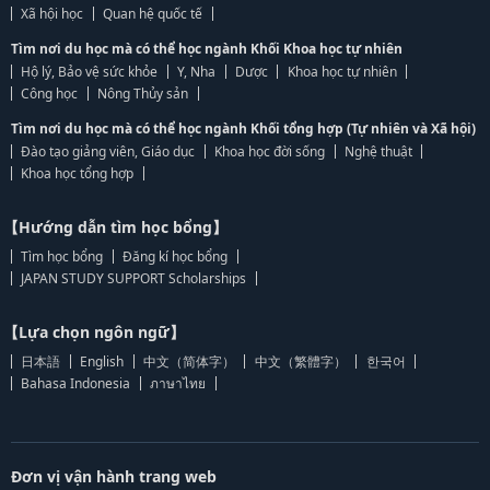
Xã hội học
Quan hệ quốc tế
Tìm nơi du học mà có thể học ngành Khối Khoa học tự nhiên
Hộ lý, Bảo vệ sức khỏe
Y, Nha
Dược
Khoa học tự nhiên
Công học
Nông Thủy sản
Tìm nơi du học mà có thể học ngành Khối tổng hợp (Tự nhiên và Xã hội)
Đào tạo giảng viên, Giáo dục
Khoa học đời sống
Nghệ thuật
Khoa học tổng hợp
【Hướng dẫn tìm học bổng】
Tìm học bổng
Đăng kí học bổng
JAPAN STUDY SUPPORT Scholarships
【Lựa chọn ngôn ngữ】
日本語
English
中文（简体字）
中文（繁體字）
한국어
Bahasa Indonesia
ภาษาไทย
Đơn vị vận hành trang web