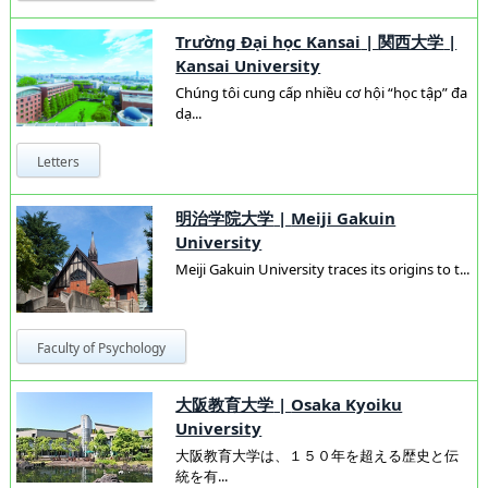
Trường Đại học Kansai
|
関西大学
|
Kansai University
Chúng tôi cung cấp nhiều cơ hội “học tập” đa
dạ...
Letters
明治学院大学
|
Meiji Gakuin
University
Meiji Gakuin University traces its origins to t...
Faculty of Psychology
大阪教育大学
|
Osaka Kyoiku
University
大阪教育大学は、１５０年を超える歴史と伝
統を有...