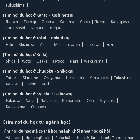
Fukushima
[Tìm nơi du học ở Kanto・Koshinetsu]
Ibaraki
Tochigi
Gunma
Saitama
Chiba
Tokyo
Kanagawa
Yamanashi
Nagano
Niigata
[Tìm nơi du học ở Tokai ・Hokuriku]
Gifu
Shizuoka
Aichi
Mie
Toyama
Ishikawa
Fukui
[Tìm nơi du học ở Kinki]
Shiga
Kyoto
Osaka
Hyogo
Nara
Wakayama
[Tìm nơi du học ở Chugoku・Shikoku]
Tottori
Shimane
Okayama
Hiroshima
Yamaguchi
Tokushima
Kagawa
Ehime
Kochi
[Tìm nơi du học ở Kyushu・Okinawa]
Fukuoka
Saga
Nagasaki
Kumamoto
Oita
Miyazaki
Kagoshima
Okinawa
【Tìm nơi du học từ ngành học】
Tìm nơi du học mà có thể học ngành Khối Khoa học xã hội
Văn học
Ngôn ngữ học
Pháp luật
Kinh tế, Kinh doanh, Thương mại