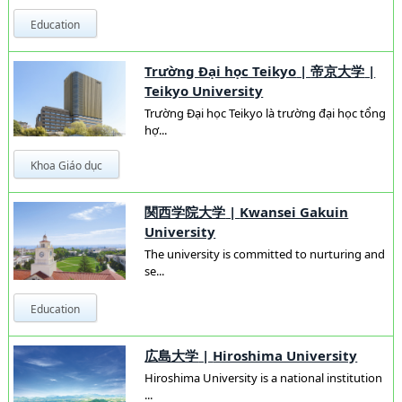
Education
Trường Đại học Teikyo
|
帝京大学
|
Teikyo University
Trường Đại học Teikyo là trường đại học tổng
hợ...
Khoa Giáo dục
関西学院大学
|
Kwansei Gakuin
University
The university is committed to nurturing and
se...
Education
広島大学
|
Hiroshima University
Hiroshima University is a national institution
...