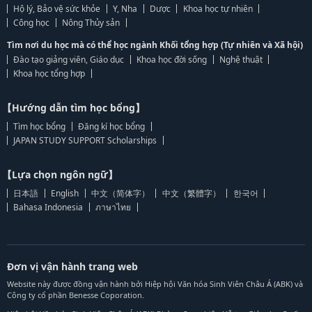
Hộ lý, Bảo vệ sức khỏe
Y, Nha
Dược
Khoa học tự nhiên
Công học
Nông Thủy sản
Tìm nơi du học mà có thể học ngành Khối tổng hợp (Tự nhiên và Xã hội)
Đào tạo giảng viên, Giáo dục
Khoa học đời sống
Nghệ thuật
Khoa học tổng hợp
【Hướng dẫn tìm học bổng】
Tìm học bổng
Đăng kí học bổng
JAPAN STUDY SUPPORT Scholarships
【Lựa chọn ngôn ngữ】
日本語
English
中文（简体字）
中文（繁體字）
한국어
Bahasa Indonesia
ภาษาไทย
Đơn vị vận hành trang web
Website này được đồng vận hành bởi Hiệp hội Văn hóa Sinh Viên Châu Á (ABK) và
Công ty cổ phần Benesse Coporation.