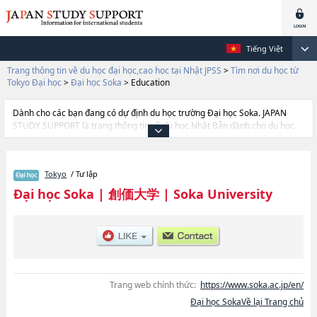
Tiếng Việt
Trang thông tin về du học đại học,cao học tại Nhật JPSS
>
Tìm nơi du học từ
Tokyo Đại học
>
Đại học Soka
>
Education
Dành cho các bạn đang có dự định du học trường Đại học Soka. JAPAN
STUDY SUPPORT là trang thông tin về du học Nhật Bản dành cho du học
sinh nước ngoài, được đồng vận hành bởi Hiệp hội Asia Gakusei Bunka và
Công ty cổ phần Benesse Corporation. Trang này đăng các thông tin
Ngành International Liberal ArtshoặcNgành EconomicshoặcNgành
Tokyo
/ Tư lập
Business AdministrationhoặcNgành LawhoặcNgành LettershoặcNgành
EducationhoặcNgành Science and Engineering của Đại học Soka cũng như
Đại học Soka
|
創価大学
|
Soka University
thông tin chi tiết về từng ngành học, nên nếu bạn đang tìm hiểu thông tin
du học liên quan tới Đại học Soka thì hãy sử dụng trang web này.Ngoài ra
còn có cả thông tin của khoảng 1.300 trường đại học, cao học, trường đại
học ngắn hạn, trường chuyên môn đang tiếp nhận du học sinh.
Trang web chính thức:
https://www.soka.ac.jp/en/
Đại học SokaVề lại Trang chủ