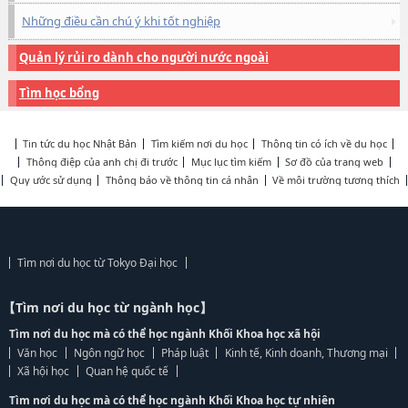
Những điều cần chú ý khi tốt nghiệp
Quản lý rủi ro dành cho người nước ngoài
Tìm học bổng
Tin tức du học Nhật Bản
Tìm kiếm nơi du học
Thông tin có ích về du học
Thông điệp của anh chị đi trước
Mục lục tìm kiếm
Sơ đồ của trang web
Quy ước sử dụng
Thông báo về thông tin cá nhân
Về môi trường tương thích
Tìm nơi du học từ Tokyo Đại học
【Tìm nơi du học từ ngành học】
Tìm nơi du học mà có thể học ngành Khối Khoa học xã hội
Văn học
Ngôn ngữ học
Pháp luật
Kinh tế, Kinh doanh, Thương mại
Xã hội học
Quan hệ quốc tế
Tìm nơi du học mà có thể học ngành Khối Khoa học tự nhiên