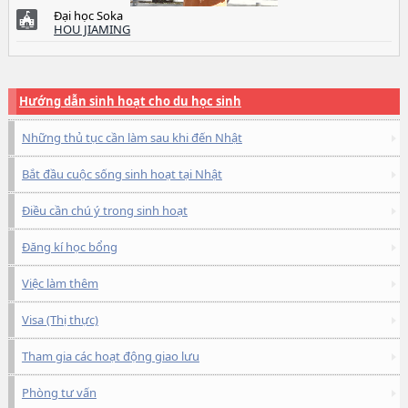
Đại học Soka
HOU JIAMING
Hướng dẫn sinh hoạt cho du học sinh
Những thủ tục cần làm sau khi đến Nhật
Bắt đầu cuộc sống sinh hoạt tại Nhật
Điều cần chú ý trong sinh hoạt
Đăng kí học bổng
Việc làm thêm
Visa (Thị thực)
Tham gia các hoạt động giao lưu
Phòng tư vấn