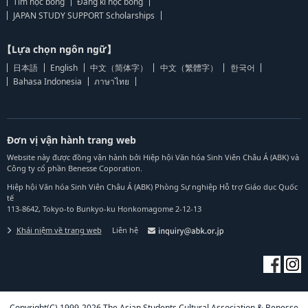
Tìm học bổng
Đăng kí học bổng
JAPAN STUDY SUPPORT Scholarships
【Lựa chọn ngôn ngữ】
日本語
English
中文（简体字）
中文（繁體字）
한국어
Bahasa Indonesia
ภาษาไทย
Đơn vị vận hành trang web
Website này được đồng vận hành bởi Hiệp hội Văn hóa Sinh Viên Châu Á (ABK) và
Công ty cổ phần Benesse Coporation.
Hiệp hội Văn hóa Sinh Viên Châu Á (ABK) Phòng Sự nghiệp Hỗ trợ Giáo dục Quốc
tế
113-8642, Tokyo-to Bunkyo-ku Honkomagome 2-12-13
Khái niệm về trang web
Liên hệ
Copyright(C) 1999-2026 The Asian Students Cultural Association & Benesse