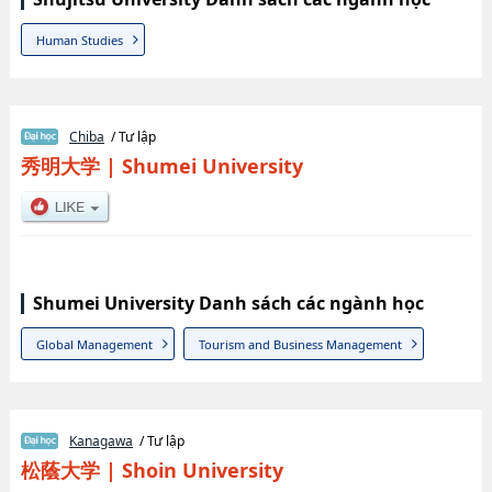
Human Studies
Chiba
/ Tư lập
秀明大学
|
Shumei University
Shumei University Danh sách các ngành học
Global Management
Tourism and Business Management
Kanagawa
/ Tư lập
松蔭大学
|
Shoin University