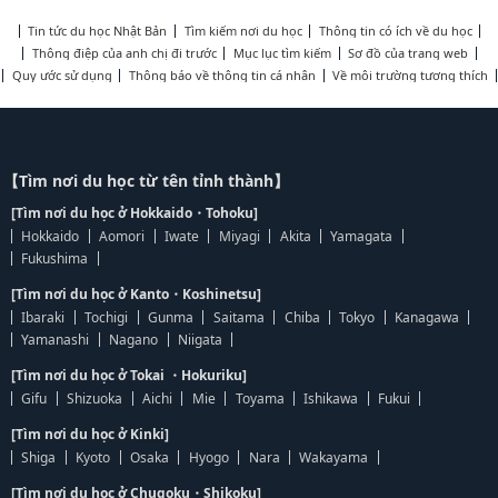
Tin tức du học Nhật Bản
Tìm kiếm nơi du học
Thông tin có ích về du học
Thông điệp của anh chị đi trước
Mục lục tìm kiếm
Sơ đồ của trang web
Quy ước sử dụng
Thông báo về thông tin cá nhân
Về môi trường tương thích
【Tìm nơi du học từ tên tỉnh thành】
[Tìm nơi du học ở Hokkaido・Tohoku]
Hokkaido
Aomori
Iwate
Miyagi
Akita
Yamagata
Fukushima
[Tìm nơi du học ở Kanto・Koshinetsu]
Ibaraki
Tochigi
Gunma
Saitama
Chiba
Tokyo
Kanagawa
Yamanashi
Nagano
Niigata
[Tìm nơi du học ở Tokai ・Hokuriku]
Gifu
Shizuoka
Aichi
Mie
Toyama
Ishikawa
Fukui
[Tìm nơi du học ở Kinki]
Shiga
Kyoto
Osaka
Hyogo
Nara
Wakayama
[Tìm nơi du học ở Chugoku・Shikoku]