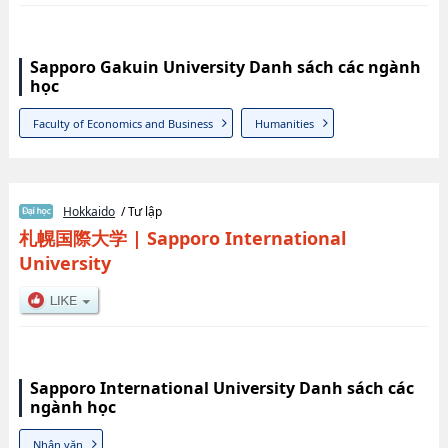
Sapporo Gakuin University Danh sách các ngành
học
Faculty of Economics and Business
Humanities
Hokkaido
/ Tư lập
札幌国際大学
|
Sapporo International
University
Sapporo International University Danh sách các
ngành học
Nhân văn