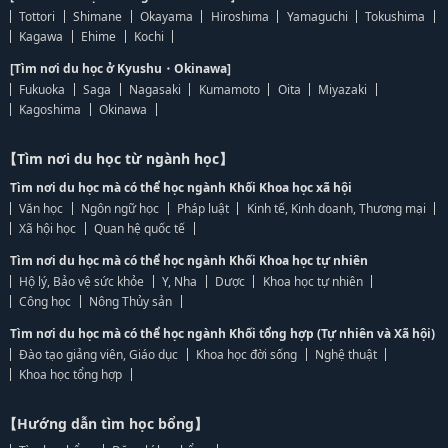
Tottori
Shimane
Okayama
Hiroshima
Yamaguchi
Tokushima
Kagawa
Ehime
Kochi
[Tìm nơi du học ở Kyushu・Okinawa]
Fukuoka
Saga
Nagasaki
Kumamoto
Oita
Miyazaki
Kagoshima
Okinawa
【Tìm nơi du học từ ngành học】
Tìm nơi du học mà có thể học ngành Khối Khoa học xã hội
Văn học
Ngôn ngữ học
Pháp luật
Kinh tế, Kinh doanh, Thương mại
Xã hội học
Quan hệ quốc tế
Tìm nơi du học mà có thể học ngành Khối Khoa học tự nhiên
Hộ lý, Bảo vệ sức khỏe
Y, Nha
Dược
Khoa học tự nhiên
Công học
Nông Thủy sản
Tìm nơi du học mà có thể học ngành Khối tổng hợp (Tự nhiên và Xã hội)
Đào tạo giảng viên, Giáo dục
Khoa học đời sống
Nghệ thuật
Khoa học tổng hợp
【Hướng dẫn tìm học bổng】