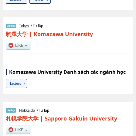
Tokyo
/ Tư lập
駒澤大学
|
Komazawa University
Komazawa University Danh sách các ngành học
Letters
Hokkaido
/ Tư lập
札幌学院大学
|
Sapporo Gakuin University