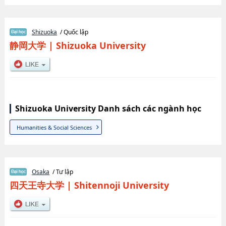
Shizuoka
/ Quốc lập
静岡大学
|
Shizuoka University
Shizuoka University Danh sách các ngành học
Humanities & Social Sciences
Osaka
/ Tư lập
四天王寺大学
|
Shitennoji University