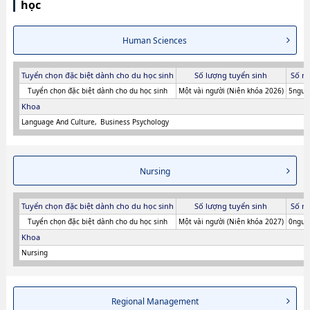
học
Human Sciences
Tuyển chọn đặc biệt dành cho du học sinh
Số lượng tuyển sinh
Số n
Tuyển chọn đặc biệt dành cho du học sinh
Một vài người (Niên khóa 2026)
5người
Khoa
Language And Culture
Business Psychology
Nursing
Tuyển chọn đặc biệt dành cho du học sinh
Số lượng tuyển sinh
Số n
Tuyển chọn đặc biệt dành cho du học sinh
Một vài người (Niên khóa 2027)
0người
Khoa
Nursing
Regional Management