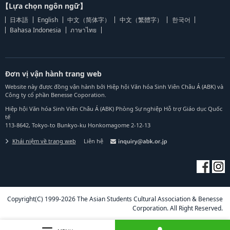
【Lựa chọn ngôn ngữ】
日本語
English
中文（简体字）
中文（繁體字）
한국어
Bahasa Indonesia
ภาษาไทย
Đơn vị vận hành trang web
Website này được đồng vận hành bởi Hiệp hội Văn hóa Sinh Viên Châu Á (ABK) và
Công ty cổ phần Benesse Coporation.
Hiệp hội Văn hóa Sinh Viên Châu Á (ABK) Phòng Sự nghiệp Hỗ trợ Giáo dục Quốc
tế
113-8642, Tokyo-to Bunkyo-ku Honkomagome 2-12-13
Khái niệm về trang web
Liên hệ
Copyright(C) 1999-2026 The Asian Students Cultural Association & Benesse
Corporation. All Right Reserved.