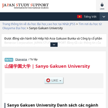
Tiếng Việt
Trang thông tin về du học đại học,cao học tại Nhật JPSS
>
Tìm nơi du học từ
Okayama Đại học
>
Sanyo Gakuen University
Được đồng vận hành bởi Hiệp hội Asia Gakusei Bunka và Công ty cổ phần
Benesse Corporation, JAPAN STUDY SUPPORT đăng tải các thông tin của
khoảng 1.300 trường đại học, cao học, trường đại học ngắn hạn, trường
chuyên môn đang tiếp nhận du học sinh.
Tại đây có đăng các thông tin chi tiết về Sanyo Gakuen University, và thông
Okayama
/ Tư lập
tin cần thiết dành cho du học sinh, như là về các Ngành Human
ScienceshoặcNgành NursinghoặcNgành Regional Management, thông tin
山陽学園大学
|
Sanyo Gakuen University
về từng ngành học, thông tin liên quan đến thi tuyển như số lượng tuyển
sinh, số lượng trúng tuyển, cở sở trang thiết bị, hướng dẫn địa điểm v.v...
Sanyo Gakuen University Danh sách các ngành