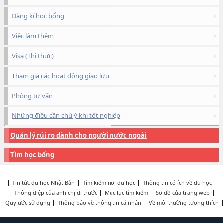
Đăng kí học bổng
Việc làm thêm
Visa (Thị thực)
Tham gia các hoạt động giao lưu
Phòng tư vấn
Những điều cần chú ý khi tốt nghiệp
Quản lý rủi ro dành cho người nước ngoài
Tìm học bổng
Tin tức du học Nhật Bản
Tìm kiếm nơi du học
Thông tin có ích về du học
Thông điệp của anh chị đi trước
Mục lục tìm kiếm
Sơ đồ của trang web
Quy ước sử dụng
Thông báo về thông tin cá nhân
Về môi trường tương thích