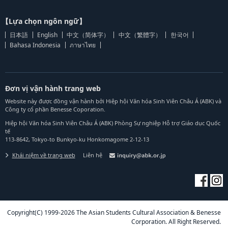
【Lựa chọn ngôn ngữ】
日本語
English
中文（简体字）
中文（繁體字）
한국어
Bahasa Indonesia
ภาษาไทย
Đơn vị vận hành trang web
Website này được đồng vận hành bởi Hiệp hội Văn hóa Sinh Viên Châu Á (ABK) và
Công ty cổ phần Benesse Coporation.
Hiệp hội Văn hóa Sinh Viên Châu Á (ABK) Phòng Sự nghiệp Hỗ trợ Giáo dục Quốc
tế
113-8642, Tokyo-to Bunkyo-ku Honkomagome 2-12-13
Khái niệm về trang web
Liên hệ
Copyright(C) 1999-2026 The Asian Students Cultural Association & Benesse
Corporation. All Right Reserved.