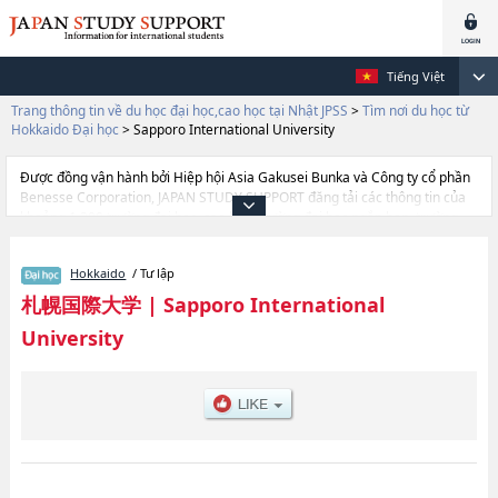
Tiếng Việt
Trang thông tin về du học đại học,cao học tại Nhật JPSS
>
Tìm nơi du học từ
Hokkaido Đại học
>
Sapporo International University
Được đồng vận hành bởi Hiệp hội Asia Gakusei Bunka và Công ty cổ phần
Benesse Corporation, JAPAN STUDY SUPPORT đăng tải các thông tin của
khoảng 1.300 trường đại học, cao học, trường đại học ngắn hạn, trường
chuyên môn đang tiếp nhận du học sinh.
Tại đây có đăng các thông tin chi tiết về Sapporo International University,
Hokkaido
/ Tư lập
và thông tin cần thiết dành cho du học sinh, như là về các Ngành Nhân
vănhoặcNgành Du lịchhoặcNgành Khoa học Thể thao và Con người, thông
札幌国際大学
|
Sapporo International
tin về từng ngành học, thông tin liên quan đến thi tuyển như số lượng
University
tuyển sinh, số lượng trúng tuyển, cở sở trang thiết bị, hướng dẫn địa điểm
v.v...