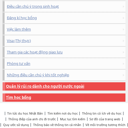
Điều cần chú ý trong sinh hoạt
Đăng kí học bổng
Việc làm thêm
Visa (Thị thực)
Tham gia các hoạt động giao lưu
Phòng tư vấn
Những điều cần chú ý khi tốt nghiệp
Quản lý rủi ro dành cho người nước ngoài
Tìm học bổng
Tin tức du học Nhật Bản
Tìm kiếm nơi du học
Thông tin có ích về du học
Thông điệp của anh chị đi trước
Mục lục tìm kiếm
Sơ đồ của trang web
Quy ước sử dụng
Thông báo về thông tin cá nhân
Về môi trường tương thích