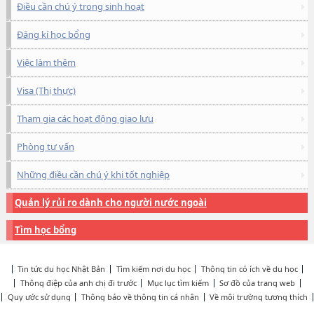
Điều cần chú ý trong sinh hoạt
Đăng kí học bổng
Việc làm thêm
Visa (Thị thực)
Tham gia các hoạt động giao lưu
Phòng tư vấn
Những điều cần chú ý khi tốt nghiệp
Quản lý rủi ro dành cho người nước ngoài
Tìm học bổng
Tin tức du học Nhật Bản
Tìm kiếm nơi du học
Thông tin có ích về du học
Thông điệp của anh chị đi trước
Mục lục tìm kiếm
Sơ đồ của trang web
Quy ước sử dụng
Thông báo về thông tin cá nhân
Về môi trường tương thích