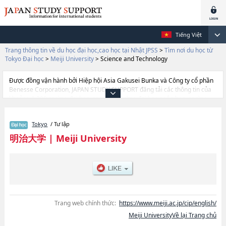
Tiếng Việt
Trang thông tin về du học đại học,cao học tại Nhật JPSS
>
Tìm nơi du học từ
Tokyo Đại học
>
Meiji University
>
Science and Technology
Được đồng vận hành bởi Hiệp hội Asia Gakusei Bunka và Công ty cổ phần
Benesse Corporation, JAPAN STUDY SUPPORT đăng tải các thông tin của
khoảng 1.300 trường đại học, cao học, trường đại học ngắn hạn, trường
chuyên môn đang tiếp nhận du học sinh.
Tại đây có đăng các thông tin chi tiết về Meiji University, và thông tin cần
Tokyo
/ Tư lập
thiết dành cho du học sinh, như là về các Ngành LawhoặcNgành
CommercehoặcNgành Political Science and EconomicshoặcNgành Arts
明治大学
|
Meiji University
and LettershoặcNgành Science and TechnologyhoặcNgành
AgriculturehoặcNgành Business AdministrationhoặcNgành Information
and CommunicationhoặcNgành Nhật Bản quốc tếhoặcNgành
Interdisciplinary Mathematical Sciences, thông tin về từng ngành học,
thông tin liên quan đến thi tuyển như số lượng tuyển sinh, số lượng trúng
tuyển, cở sở trang thiết bị, hướng dẫn địa điểm v.v...
Trang web chính thức:
https://www.meiji.ac.jp/cip/english/
Meiji UniversityVề lại Trang chủ