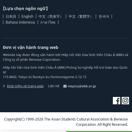
【Lựa chọn ngôn ngữ】
日本語
English
中文（简体字）
中文（繁體字）
한국어
Bahasa Indonesia
ภาษาไทย
Đơn vị vận hành trang web
Website này được đồng vận hành bởi Hiệp hội Văn hóa Sinh Viên Châu Á (ABK) và
Công ty cổ phần Benesse Coporation.
Hiệp hội Văn hóa Sinh Viên Châu Á (ABK) Phòng Sự nghiệp Hỗ trợ Giáo dục Quốc
tế
113-8642, Tokyo-to Bunkyo-ku Honkomagome 2-12-13
Khái niệm về trang web
Liên hệ
Copyright(C) 1999-2026 The Asian Students Cultural Association & Benesse
Corporation. All Right Reserved.