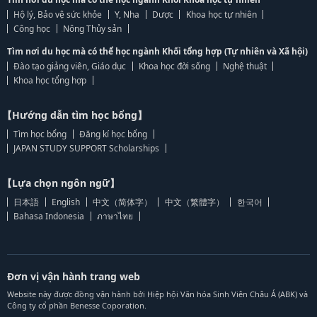
Hộ lý, Bảo vệ sức khỏe
Y, Nha
Dược
Khoa học tự nhiên
Công học
Nông Thủy sản
Tìm nơi du học mà có thể học ngành Khối tổng hợp (Tự nhiên và Xã hội)
Đào tạo giảng viên, Giáo dục
Khoa học đời sống
Nghệ thuật
Khoa học tổng hợp
【Hướng dẫn tìm học bổng】
Tìm học bổng
Đăng kí học bổng
JAPAN STUDY SUPPORT Scholarships
【Lựa chọn ngôn ngữ】
日本語
English
中文（简体字）
中文（繁體字）
한국어
Bahasa Indonesia
ภาษาไทย
Đơn vị vận hành trang web
Website này được đồng vận hành bởi Hiệp hội Văn hóa Sinh Viên Châu Á (ABK) và
Công ty cổ phần Benesse Coporation.