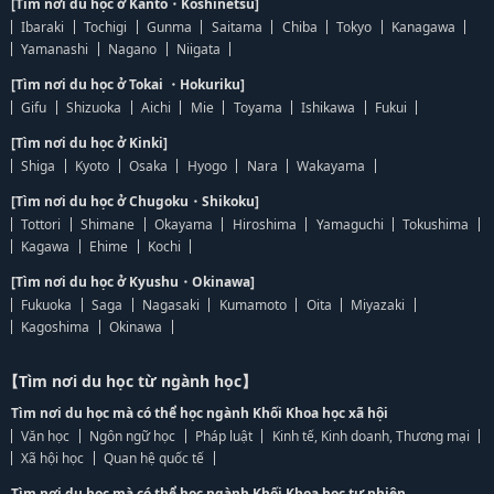
[Tìm nơi du học ở Kanto・Koshinetsu]
Ibaraki
Tochigi
Gunma
Saitama
Chiba
Tokyo
Kanagawa
Yamanashi
Nagano
Niigata
[Tìm nơi du học ở Tokai ・Hokuriku]
Gifu
Shizuoka
Aichi
Mie
Toyama
Ishikawa
Fukui
[Tìm nơi du học ở Kinki]
Shiga
Kyoto
Osaka
Hyogo
Nara
Wakayama
[Tìm nơi du học ở Chugoku・Shikoku]
Tottori
Shimane
Okayama
Hiroshima
Yamaguchi
Tokushima
Kagawa
Ehime
Kochi
[Tìm nơi du học ở Kyushu・Okinawa]
Fukuoka
Saga
Nagasaki
Kumamoto
Oita
Miyazaki
Kagoshima
Okinawa
【Tìm nơi du học từ ngành học】
Tìm nơi du học mà có thể học ngành Khối Khoa học xã hội
Văn học
Ngôn ngữ học
Pháp luật
Kinh tế, Kinh doanh, Thương mại
Xã hội học
Quan hệ quốc tế
Tìm nơi du học mà có thể học ngành Khối Khoa học tự nhiên