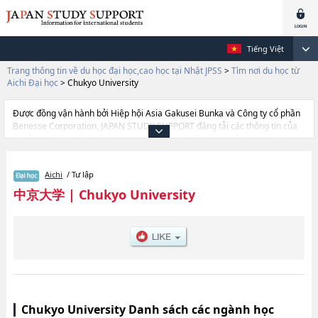
Tiếng Việt
Trang thông tin về du học đại học,cao học tại Nhật JPSS
>
Tìm nơi du học từ
Aichi Đại học
>
Chukyo University
Được đồng vận hành bởi Hiệp hội Asia Gakusei Bunka và Công ty cổ phần
Benesse Corporation, JAPAN STUDY SUPPORT đăng tải các thông tin của
khoảng 1.300 trường đại học, cao học, trường đại học ngắn hạn, trường
chuyên môn đang tiếp nhận du học sinh.
Tại đây có đăng các thông tin chi tiết về Chukyo University, và thông tin
Aichi
/ Tư lập
cần thiết dành cho du học sinh, như là về các Ngành
PsychologyhoặcNgành Contemporary SociologyhoặcNgành
中京大学
|
Chukyo University
LawhoặcNgành EconomicshoặcNgành ManagementhoặcNgành Policｙ
StudieshoặcNgành EngineeringhoặcNgành Health and Sport
SciencehoặcNgành Global Studies (Global Liberal Studies), thông tin về
từng ngành học, thông tin liên quan đến thi tuyển như số lượng tuyển sinh,
số lượng trúng tuyển, cở sở trang thiết bị, hướng dẫn địa điểm v.v...
Chukyo University Danh sách các ngành học