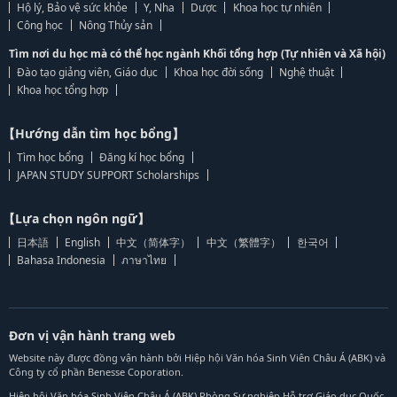
Hộ lý, Bảo vệ sức khỏe
Y, Nha
Dược
Khoa học tự nhiên
Công học
Nông Thủy sản
Tìm nơi du học mà có thể học ngành Khối tổng hợp (Tự nhiên và Xã hội)
Đào tạo giảng viên, Giáo dục
Khoa học đời sống
Nghệ thuật
Khoa học tổng hợp
【Hướng dẫn tìm học bổng】
Tìm học bổng
Đăng kí học bổng
JAPAN STUDY SUPPORT Scholarships
【Lựa chọn ngôn ngữ】
日本語
English
中文（简体字）
中文（繁體字）
한국어
Bahasa Indonesia
ภาษาไทย
Đơn vị vận hành trang web
Website này được đồng vận hành bởi Hiệp hội Văn hóa Sinh Viên Châu Á (ABK) và
Công ty cổ phần Benesse Coporation.
Hiệp hội Văn hóa Sinh Viên Châu Á (ABK) Phòng Sự nghiệp Hỗ trợ Giáo dục Quốc