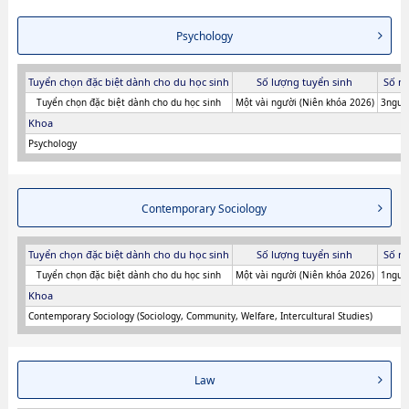
Psychology
Tuyển chọn đặc biệt dành cho du học sinh
Số lượng tuyển sinh
Số n
Tuyển chọn đặc biệt dành cho du học sinh
Một vài người (Niên khóa 2026)
3người
Khoa
Psychology
Contemporary Sociology
Tuyển chọn đặc biệt dành cho du học sinh
Số lượng tuyển sinh
Số n
Tuyển chọn đặc biệt dành cho du học sinh
Một vài người (Niên khóa 2026)
1người
Khoa
Contemporary Sociology (Sociology, Community, Welfare, Intercultural Studies)
Law