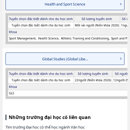
Health and Sport Science
Tuyển chọn đặc biệt dành cho du học sinh
Số lượng tuyển sinh
Số n
Tuyển chọn đặc biệt dành cho du học sinh
Một vài người (Niên khóa 2026)
1người
Khoa
Sport Management
Health Science
Athletic Training and Conditioning
Sport and Phy
Global Studies (Global Libe...
Tuyển chọn đặc biệt dành cho du học sinh
Số lượng tuyển sinh
Số người 
Tuyển chọn đặc biệt dành cho du học sinh
22người (Niên khóa 2026)
12người (Ni
Khoa
GLS
Những trường đại học có liên quan
Tìm trường Đại học có thể học ngành Văn học