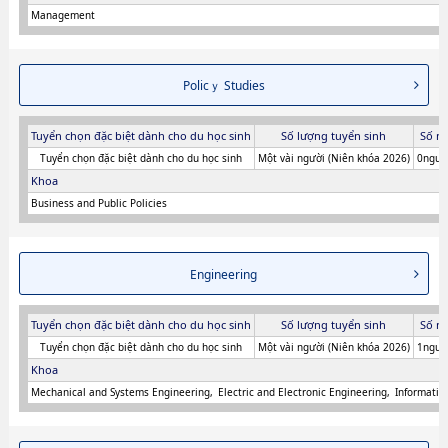
Management
Policｙ Studies
Tuyển chọn đặc biệt dành cho du học sinh
Số lượng tuyển sinh
Số n
Tuyển chọn đặc biệt dành cho du học sinh
Một vài người (Niên khóa 2026)
0người
Khoa
Business and Public Policies
Engineering
Tuyển chọn đặc biệt dành cho du học sinh
Số lượng tuyển sinh
Số n
Tuyển chọn đặc biệt dành cho du học sinh
Một vài người (Niên khóa 2026)
1người
Khoa
Mechanical and Systems Engineering
Electric and Electronic Engineering
Informatio