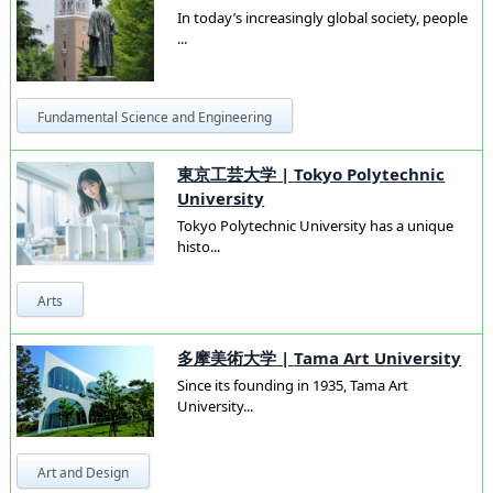
In today’s increasingly global society, people
...
Fundamental Science and Engineering
東京工芸大学
|
Tokyo Polytechnic
University
Tokyo Polytechnic University has a unique
histo...
Arts
多摩美術大学
|
Tama Art University
Since its founding in 1935, Tama Art
University...
Art and Design