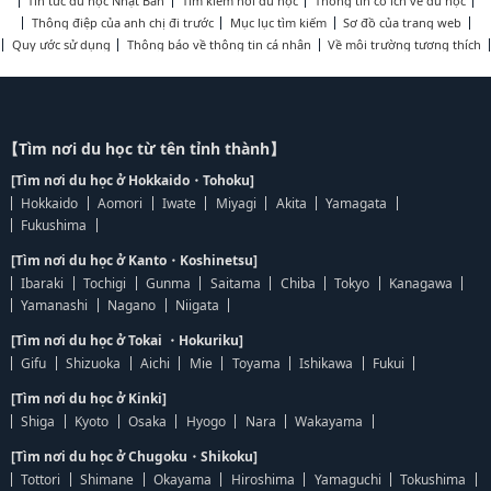
Tin tức du học Nhật Bản
Tìm kiếm nơi du học
Thông tin có ích về du học
Thông điệp của anh chị đi trước
Mục lục tìm kiếm
Sơ đồ của trang web
Quy ước sử dụng
Thông báo về thông tin cá nhân
Về môi trường tương thích
【Tìm nơi du học từ tên tỉnh thành】
[Tìm nơi du học ở Hokkaido・Tohoku]
Hokkaido
Aomori
Iwate
Miyagi
Akita
Yamagata
Fukushima
[Tìm nơi du học ở Kanto・Koshinetsu]
Ibaraki
Tochigi
Gunma
Saitama
Chiba
Tokyo
Kanagawa
Yamanashi
Nagano
Niigata
[Tìm nơi du học ở Tokai ・Hokuriku]
Gifu
Shizuoka
Aichi
Mie
Toyama
Ishikawa
Fukui
[Tìm nơi du học ở Kinki]
Shiga
Kyoto
Osaka
Hyogo
Nara
Wakayama
[Tìm nơi du học ở Chugoku・Shikoku]
Tottori
Shimane
Okayama
Hiroshima
Yamaguchi
Tokushima