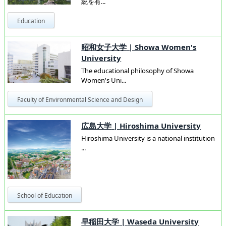
統を有...
Education
昭和女子大学
|
Showa Women's
University
The educational philosophy of Showa
Women's Uni...
Faculty of Environmental Science and Design
広島大学
|
Hiroshima University
Hiroshima University is a national institution
...
School of Education
早稲田大学
|
Waseda University