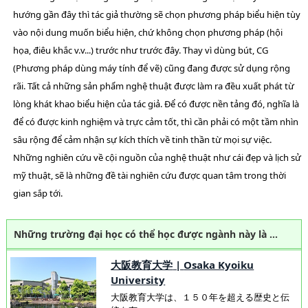
hướng gần đây thì tác giả thường sẽ chọn phương pháp biểu hiện tùy
vào nội dung muốn biểu hiện, chứ không chọn phương pháp (hội
họa, điêu khắc v.v...) trước như trước đây. Thay vì dùng bút, CG
(Phương pháp dùng máy tính để vẽ) cũng đang được sử dụng rộng
rãi. Tất cả những sản phẩm nghệ thuật được làm ra đều xuất phát từ
lòng khát khao biểu hiện của tác giả. Để có được nền tảng đó, nghĩa là
để có được kinh nghiệm và trực cảm tốt, thì cần phải có một tầm nhìn
sâu rộng để cảm nhận sự kích thích về tinh thần từ mọi sự việc.
Những nghiên cứu về cội nguồn của nghệ thuật như cái đẹp và lịch sử
mỹ thuật, sẽ là những đề tài nghiên cứu được quan tâm trong thời
gian sắp tới.
Những trường đại học có thể học được ngành này là …
大阪教育大学
|
Osaka Kyoiku
University
大阪教育大学は、１５０年を超える歴史と伝