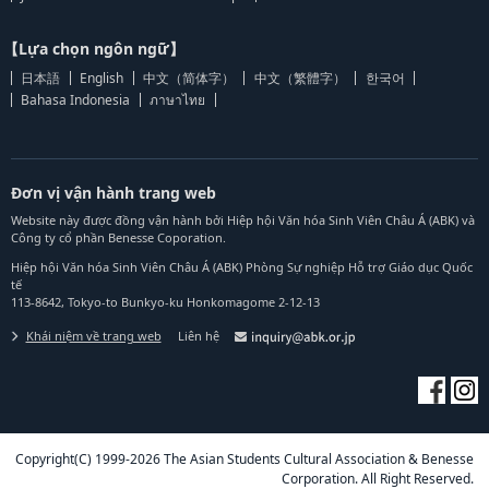
【Lựa chọn ngôn ngữ】
日本語
English
中文（简体字）
中文（繁體字）
한국어
Bahasa Indonesia
ภาษาไทย
Đơn vị vận hành trang web
Website này được đồng vận hành bởi Hiệp hội Văn hóa Sinh Viên Châu Á (ABK) và
Công ty cổ phần Benesse Coporation.
Hiệp hội Văn hóa Sinh Viên Châu Á (ABK) Phòng Sự nghiệp Hỗ trợ Giáo dục Quốc
tế
113-8642, Tokyo-to Bunkyo-ku Honkomagome 2-12-13
Khái niệm về trang web
Liên hệ
Copyright(C) 1999-2026 The Asian Students Cultural Association & Benesse
Corporation. All Right Reserved.