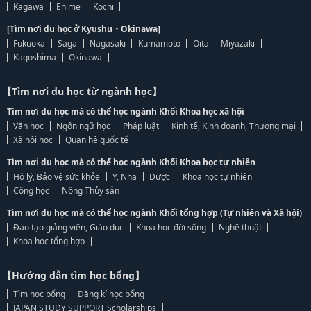
Kagawa
Ehime
Kochi
[Tìm nơi du học ở Kyushu・Okinawa]
Fukuoka
Saga
Nagasaki
Kumamoto
Oita
Miyazaki
Kagoshima
Okinawa
【Tìm nơi du học từ ngành học】
Tìm nơi du học mà có thể học ngành Khối Khoa học xã hội
Văn học
Ngôn ngữ học
Pháp luật
Kinh tế, Kinh doanh, Thương mại
Xã hội học
Quan hệ quốc tế
Tìm nơi du học mà có thể học ngành Khối Khoa học tự nhiên
Hộ lý, Bảo vệ sức khỏe
Y, Nha
Dược
Khoa học tự nhiên
Công học
Nông Thủy sản
Tìm nơi du học mà có thể học ngành Khối tổng hợp (Tự nhiên và Xã hội)
Đào tạo giảng viên, Giáo dục
Khoa học đời sống
Nghệ thuật
Khoa học tổng hợp
【Hướng dẫn tìm học bổng】
Tìm học bổng
Đăng kí học bổng
JAPAN STUDY SUPPORT Scholarships