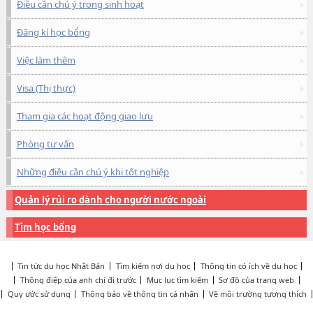
Điều cần chú ý trong sinh hoạt
Đăng kí học bổng
Việc làm thêm
Visa (Thị thực)
Tham gia các hoạt động giao lưu
Phòng tư vấn
Những điều cần chú ý khi tốt nghiệp
Quản lý rủi ro dành cho người nước ngoài
Tìm học bổng
Tin tức du học Nhật Bản
Tìm kiếm nơi du học
Thông tin có ích về du học
Thông điệp của anh chị đi trước
Mục lục tìm kiếm
Sơ đồ của trang web
Quy ước sử dụng
Thông báo về thông tin cá nhân
Về môi trường tương thích