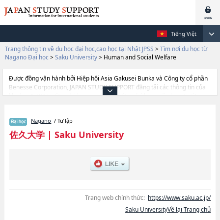
Tiếng Việt
Trang thông tin về du học đại học,cao học tại Nhật JPSS
>
Tìm nơi du học từ
Nagano Đại học
>
Saku University
>
Human and Social Welfare
Được đồng vận hành bởi Hiệp hội Asia Gakusei Bunka và Công ty cổ phần
Benesse Corporation, JAPAN STUDY SUPPORT đăng tải các thông tin của
khoảng 1.300 trường đại học, cao học, trường đại học ngắn hạn, trường
chuyên môn đang tiếp nhận du học sinh.
Tại đây có đăng các thông tin chi tiết về Saku University, và thông tin cần
Nagano
/ Tư lập
thiết dành cho du học sinh, như là về các Ngành NursinghoặcNgành
Human and Social Welfare, thông tin về từng ngành học, thông tin liên
佐久大学
|
Saku University
quan đến thi tuyển như số lượng tuyển sinh, số lượng trúng tuyển, cở sở
trang thiết bị, hướng dẫn địa điểm v.v...
Trang web chính thức:
https://www.saku.ac.jp/
Saku UniversityVề lại Trang chủ