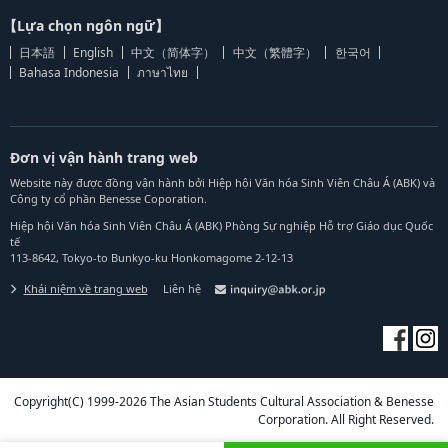
【Lựa chọn ngôn ngữ】
日本語
English
中文（简体字）
中文（繁體字）
한국어
Bahasa Indonesia
ภาษาไทย
Đơn vị vận hành trang web
Website này được đồng vận hành bởi Hiệp hội Văn hóa Sinh Viên Châu Á (ABK) và
Công ty cổ phần Benesse Coporation.
Hiệp hội Văn hóa Sinh Viên Châu Á (ABK) Phòng Sự nghiệp Hỗ trợ Giáo dục Quốc
tế
113-8642, Tokyo-to Bunkyo-ku Honkomagome 2-12-13
Khái niệm về trang web
Liên hệ
Copyright(C) 1999-2026 The Asian Students Cultural Association & Benesse
Corporation. All Right Reserved.