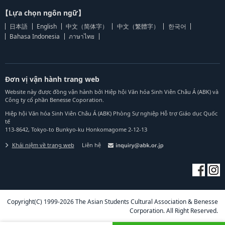
【Lựa chọn ngôn ngữ】
日本語
English
中文（简体字）
中文（繁體字）
한국어
Bahasa Indonesia
ภาษาไทย
Đơn vị vận hành trang web
Website này được đồng vận hành bởi Hiệp hội Văn hóa Sinh Viên Châu Á (ABK) và
Công ty cổ phần Benesse Coporation.
Hiệp hội Văn hóa Sinh Viên Châu Á (ABK) Phòng Sự nghiệp Hỗ trợ Giáo dục Quốc
tế
113-8642, Tokyo-to Bunkyo-ku Honkomagome 2-12-13
Khái niệm về trang web
Liên hệ
Copyright(C) 1999-2026 The Asian Students Cultural Association & Benesse
Corporation. All Right Reserved.