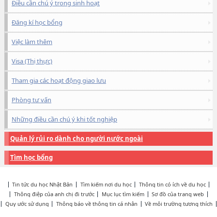
Điều cần chú ý trong sinh hoạt
Đăng kí học bổng
Việc làm thêm
Visa (Thị thực)
Tham gia các hoạt động giao lưu
Phòng tư vấn
Những điều cần chú ý khi tốt nghiệp
Quản lý rủi ro dành cho người nước ngoài
Tìm học bổng
Tin tức du học Nhật Bản
Tìm kiếm nơi du học
Thông tin có ích về du học
Thông điệp của anh chị đi trước
Mục lục tìm kiếm
Sơ đồ của trang web
Quy ước sử dụng
Thông báo về thông tin cá nhân
Về môi trường tương thích