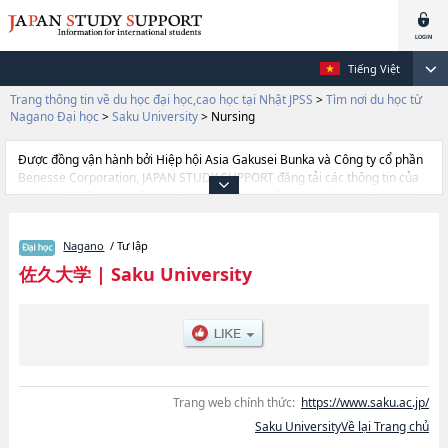
Tiếng Việt
Trang thông tin về du học đại học,cao học tại Nhật JPSS
>
Tìm nơi du học từ
Nagano Đại học
>
Saku University
>
Nursing
Được đồng vận hành bởi Hiệp hội Asia Gakusei Bunka và Công ty cổ phần
Benesse Corporation, JAPAN STUDY SUPPORT đăng tải các thông tin của
khoảng 1.300 trường đại học, cao học, trường đại học ngắn hạn, trường
chuyên môn đang tiếp nhận du học sinh.
Tại đây có đăng các thông tin chi tiết về Saku University, và thông tin cần
Nagano
/ Tư lập
thiết dành cho du học sinh, như là về các Ngành NursinghoặcNgành
Human and Social Welfare, thông tin về từng ngành học, thông tin liên
佐久大学
|
Saku University
quan đến thi tuyển như số lượng tuyển sinh, số lượng trúng tuyển, cở sở
trang thiết bị, hướng dẫn địa điểm v.v...
Trang web chính thức:
https://www.saku.ac.jp/
Saku UniversityVề lại Trang chủ