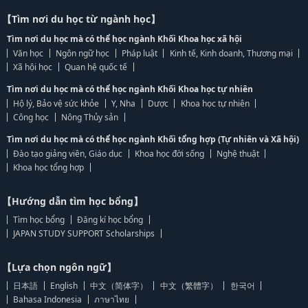
【Tìm nơi du học từ ngành học】
Tìm nơi du học mà có thể học ngành Khối Khoa học xã hội
Văn học
Ngôn ngữ học
Pháp luật
Kinh tế, Kinh doanh, Thương mại
Xã hội học
Quan hệ quốc tế
Tìm nơi du học mà có thể học ngành Khối Khoa học tự nhiên
Hộ lý, Bảo vệ sức khỏe
Y, Nha
Dược
Khoa học tự nhiên
Công học
Nông Thủy sản
Tìm nơi du học mà có thể học ngành Khối tổng hợp (Tự nhiên và Xã hội)
Đào tạo giảng viên, Giáo dục
Khoa học đời sống
Nghệ thuật
Khoa học tổng hợp
【Hướng dẫn tìm học bổng】
Tìm học bổng
Đăng kí học bổng
JAPAN STUDY SUPPORT Scholarships
【Lựa chọn ngôn ngữ】
日本語
English
中文（简体字）
中文（繁體字）
한국어
Bahasa Indonesia
ภาษาไทย