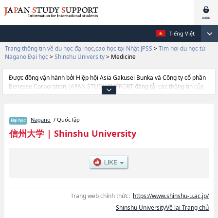
Tiếng Việt
Trang thông tin về du học đại học,cao học tại Nhật JPSS
>
Tìm nơi du học từ
Nagano Đại học
>
Shinshu University
>
Medicine
Được đồng vận hành bởi Hiệp hội Asia Gakusei Bunka và Công ty cổ phần
Benesse Corporation, JAPAN STUDY SUPPORT đăng tải các thông tin của
khoảng 1.300 trường đại học, cao học, trường đại học ngắn hạn, trường
chuyên môn đang tiếp nhận du học sinh.
Tại đây có đăng các thông tin chi tiết về Shinshu University, và thông tin
Nagano
/ Quốc lập
cần thiết dành cho du học sinh, như là về các Ngành ArtshoặcNgành
EducationhoặcNgành Economics and LawhoặcNgành SciencehoặcNgành
信州大学
|
Shinshu University
MedicinehoặcNgành EngineeringhoặcNgành AgriculturehoặcNgành
Textile Science and Technology, thông tin về từng ngành học, thông tin liên
quan đến thi tuyển như số lượng tuyển sinh, số lượng trúng tuyển, cở sở
trang thiết bị, hướng dẫn địa điểm v.v...
Trang web chính thức:
https://www.shinshu-u.ac.jp/
Shinshu UniversityVề lại Trang chủ