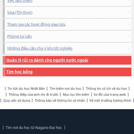
Việc làm thêm
Visa (Thị thực)
Tham gia các hoạt động giao lưu
Phòng tư vấn
Những điều cần chú ý khi tốt nghiệp
Quản lý rủi ro dành cho người nước ngoài
Tìm học bổng
Tin tức du học Nhật Bản
Tìm kiếm nơi du học
Thông tin có ích về du học
Thông điệp của anh chị đi trước
Mục lục tìm kiếm
Sơ đồ của trang web
Quy ước sử dụng
Thông báo về thông tin cá nhân
Về môi trường tương thích
Tìm nơi du học từ Nagano Đại học