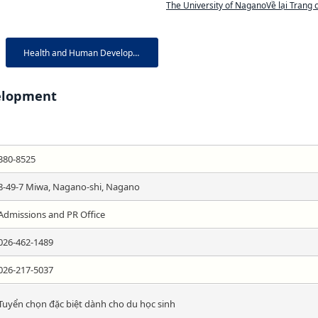
The University of NaganoVề lại Trang 
Health and Human Development
elopment
380-8525
8-49-7 Miwa, Nagano-shi, Nagano
Admissions and PR Office
026-462-1489
026-217-5037
Tuyển chọn đặc biệt dành cho du học sinh