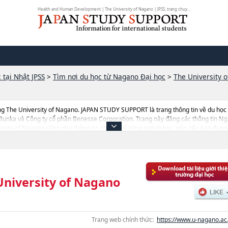
Health and Human Development | The University of Nagano | JPSS, trang chuyên ...
 tại Nhật JPSS
>
Tìm nơi du học từ Nagano Đại học
>
The University 
g The University of Nagano. JAPAN STUDY SUPPORT là trang thông tin về du học
 Bunka và Công ty cổ phần Benesse Corporation. Trang này đăng các thông tin
ty of Nagano cũng như thông tin chi tiết về từng ngành học, nên nếu bạn đang tì
b này.Ngoài ra còn có cả thông tin của khoảng 1.300 trường đại học, cao học, tr
University of Nagano
Trang web chính thức:
https://www.u-nagano.ac.