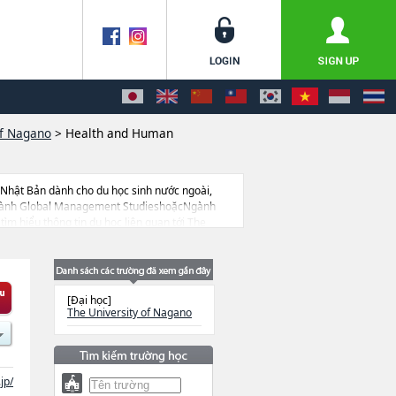
of Nagano
>
Health and Human
 Nhật Bản dành cho du học sinh nước ngoài,
 Ngành Global Management StudieshoặcNgành
m hiểu thông tin du học liên quan tới The
ường đại học ngắn hạn, trường chuyên môn đang
[Đại học]
The University of Nagano
jp/