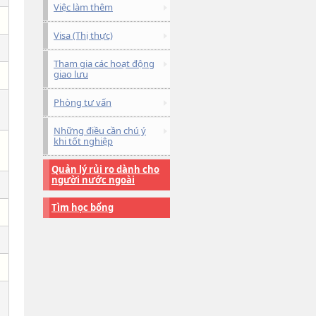
Việc làm thêm
Visa (Thị thực)
Tham gia các hoạt động
giao lưu
Phòng tư vấn
Những điều cần chú ý
khi tốt nghiệp
Quản lý rủi ro dành cho
người nước ngoài
Tìm học bổng