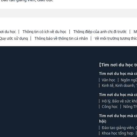
ơi du học
Thông tin có ích về du học
Thông điệp của anh chị đi trước
M
Quy ước sử dụng
Thông báo về thông tin cá nhân
Về môi trường tương thí
【Tìm nơi du học 
Tìm nơi du học mà c
Văn học
Ngôn ngữ
Kinh tế, Kinh doanh
Tìm nơi du học mà c
Hộ lý, Bảo vệ sức kh
Công học
Nông Th
Tìm nơi du học mà c
hội)
Đào tạo giảng viên, 
Khoa học tổng hợp