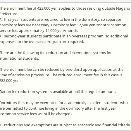
The enrollment fee of 423,000 yen applies to those residing outside Nagano
Prefecture.
All first-year students are required to live in the dormitory, so separate
dormitory fees are necessary. Dormitory fee: 12,500 yen/month; common
service fee: approximately 14,000 yen/month.
All second-year students participate in an overseas program, so additional
expenses for the overseas program are required.
There are the following fee reduction and exemption systems for
international students:
The enrollment fee can be reduced by one-third upon application at the
time of admission procedure. The reduced enrollment fee in this case is
282,000 yen.
Tuition fee reduction system is available at half the regular amount.
Dormitory fees may be exempted for academically excellent students who
are permitted to continue living in the dormitory after the first year
(common service fees will still be charged).
All reductions and exemptions are subject to academic and financial criteria.