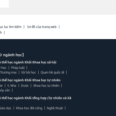
ục lục tìm kiếm
Sơ đồ của trang web
ch
từ ngành học】
ó thể học ngành Khối Khoa học xã hội
 học
Pháp luật
, Thương mại
Xã hội học
Quan hệ quốc tế
ó thể học ngành Khối Khoa học tự nhiên
ỏe
Y, Nha
Dược
Khoa học tự nhiên
ủy sản
ó thể học ngành Khối tổng hợp (Tự nhiên và Xã
Giáo dục
Khoa học đời sống
Nghệ thuật