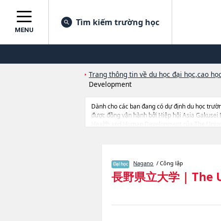
Tìm kiếm trường học
MENU
Trang thông tin về du học đại học,cao học
Development
Dành cho các bạn đang có dự định du học trườn
được đồng vận hành bởi Hiệp hội Asia Gakusei
Health and Human Development của The Universi
University of Nagano thì hãy sử dụng trang we
tiếp nhận du học sinh.
Nagano
/ Công lập
長野県立大学
|
The 