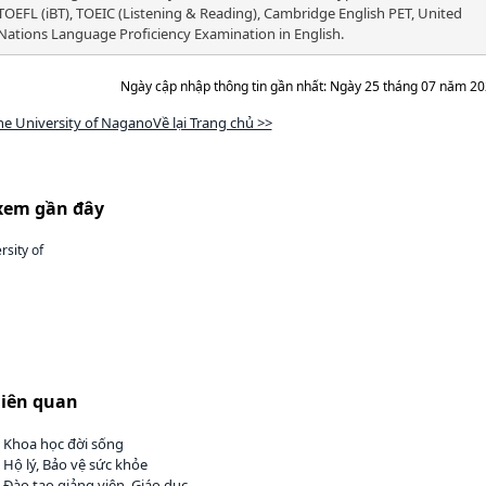
TOEFL (iBT), TOEIC (Listening & Reading), Cambridge English PET, United
Nations Language Proficiency Examination in English.
Ngày cập nhập thông tin gần nhất: Ngày 25 tháng 07 năm 2
he University of NaganoVề lại Trang chủ >>
xem gần đây
rsity of
liên quan
 Khoa học đời sống
 Hộ lý, Bảo vệ sức khỏe
 Đào tạo giảng viên, Giáo dục