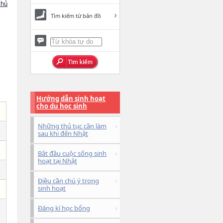
chủ
Tìm kiếm từ bản đồ
Hướng dẫn sinh hoạt
cho du học sinh
Những thủ tục cần làm
sau khi đến Nhật
Bắt đầu cuộc sống sinh
hoạt tại Nhật
Điều cần chú ý trong
sinh hoạt
Đăng kí học bổng