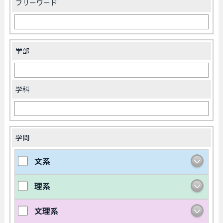
フリーワード
学部
学科
学問
文系
理系
文理系