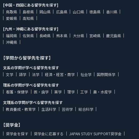
[中国・四国にある留学先を探す]
鳥取県
島根県
岡山県
広島県
山口県
徳島県
香川県
愛媛県
高知県
[九州・沖縄にある留学先を探す]
福岡県
佐賀県
長崎県
熊本県
大分県
宮崎県
鹿児島県
沖縄県
【学問から留学先を探す】
文系の学問が学べる留学先を探す
文学
語学
法学
経済・経営・商学
社会学
国際関係学
理系の学問が学べる留学先を探す
看護・保健学
医・歯学
薬学
理学
工学
農・水産学
文理系の学問が学べる留学先を探す
教員養成・教育学
生活科学
芸術学
総合科学
【奨学金】
奨学金を探す
奨学金に応募する
JAPAN STUDY SUPPORT奨学金