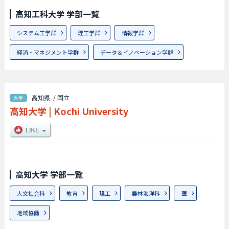
高知工科大学 学部一覧
システム工学群
理工学群
情報学群
経済・マネジメント学群
データ＆イノベーション学群
高知県
/ 国立
高知大学
|
Kochi University
高知大学 学部一覧
人文社会科
教育
理工
農林海洋科
医
地域協働