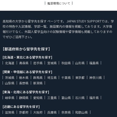
推奨環境について
高知県の大学から留学先を探す ページです。 JAPAN STUDY SUPPORTでは、学
校の特色や入試情報、学部一覧、施設案内の情報を掲載しております。大学情
報だけでなく、外国人留学生向けの試験情報や留学情報も掲載しておりますの
でぜひご活用下さい。
【都道府県から留学先を探す】
[北海道・東北にある留学先を探す]
北海道
青森県
岩手県
宮城県
秋田県
山形県
福島県
[関東・甲信越にある留学先を探す]
茨城県
栃木県
群馬県
埼玉県
千葉県
東京都
神奈川県
山梨県
長野県
新潟県
[東海・北陸にある留学先を探す]
岐阜県
静岡県
愛知県
三重県
富山県
石川県
福井県
[近畿にある留学先を探す]
滋賀県
京都府
大阪府
兵庫県
奈良県
和歌山県