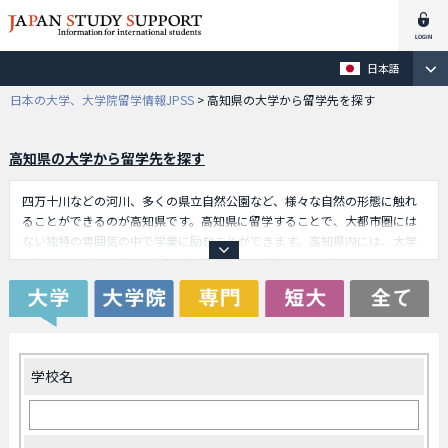
日本語
日本の大学、大学院留学情報JPSS
>
高知県の大学から留学先を探す
高知県の大学から留学先を探す
四万十川などの河川、多くの県立自然公園など、様々な自然の形態に触れ
ることができるのが高知県です。高知県に留学することで、大都市圏には
ない独特の雰囲気の中で学業に励むことができます。高知県内には、大学
は数えるほどしかなく、留学生の数はそこまで多いとは言えません。しか
し、それでも高知県内の大学に留学するメリットはあります。それは、留
学生が少ない分、大学内で重要視されるということです。これによって、
高知県に留学する学生としては、多くの日本人と仲良くなることができま
す。大学が少ない分、学生たちも家族のように接してくれるので、留学生
にとっては非常に嬉しく感じることでしょう。
学校名