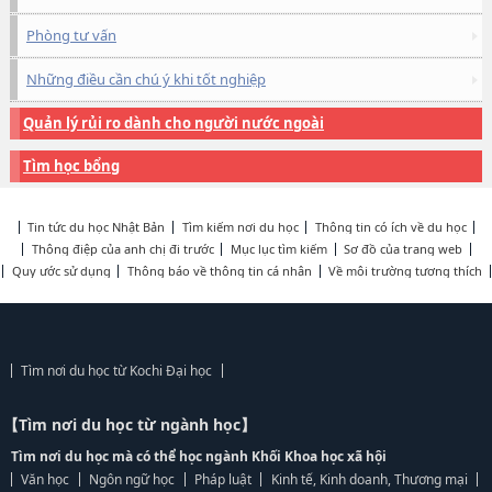
Phòng tư vấn
Những điều cần chú ý khi tốt nghiệp
Quản lý rủi ro dành cho người nước ngoài
Tìm học bổng
Tin tức du học Nhật Bản
Tìm kiếm nơi du học
Thông tin có ích về du học
Thông điệp của anh chị đi trước
Mục lục tìm kiếm
Sơ đồ của trang web
Quy ước sử dụng
Thông báo về thông tin cá nhân
Về môi trường tương thích
Tìm nơi du học từ Kochi Đại học
【Tìm nơi du học từ ngành học】
Tìm nơi du học mà có thể học ngành Khối Khoa học xã hội
Văn học
Ngôn ngữ học
Pháp luật
Kinh tế, Kinh doanh, Thương mại