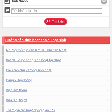
Tỉnh thành
Hướng dẫn sinh hoạt cho du học sinh
Những thủ tục cần làm sau khi đến Nhật
Bắt đầu cuộc sống sinh hoạt tại Nhật
Điều cần chú ý trong sinh hoạt
Đăng kí học bổng
Việc làm thêm
Visa (Thị thực)
Tham gia các hoạt động giao lưu