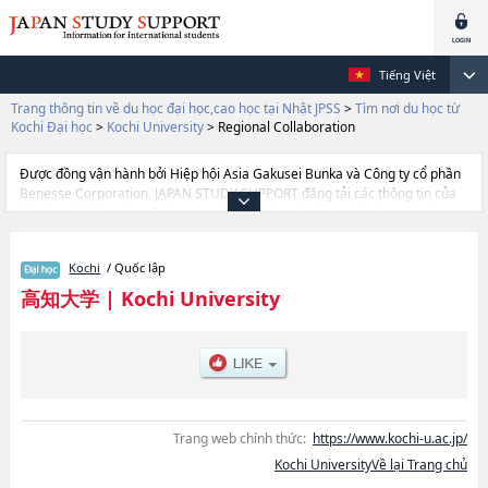
Tiếng Việt
Trang thông tin về du học đại học,cao học tại Nhật JPSS
>
Tìm nơi du học từ
Kochi Đại học
>
Kochi University
>
Regional Collaboration
Được đồng vận hành bởi Hiệp hội Asia Gakusei Bunka và Công ty cổ phần
Benesse Corporation, JAPAN STUDY SUPPORT đăng tải các thông tin của
khoảng 1.300 trường đại học, cao học, trường đại học ngắn hạn, trường
chuyên môn đang tiếp nhận du học sinh.
Tại đây có đăng các thông tin chi tiết về Kochi University, và thông tin cần
Kochi
/ Quốc lập
thiết dành cho du học sinh, như là về các Ngành Humanities and Social
ScienceshoặcNgành EducationhoặcNgành Science and
高知大学
|
Kochi University
TechnologyhoặcNgành Agriculture and Marine SciencehoặcNgành
Medical SchoolhoặcNgành Regional Collaboration, thông tin về từng
ngành học, thông tin liên quan đến thi tuyển như số lượng tuyển sinh, số
lượng trúng tuyển, cở sở trang thiết bị, hướng dẫn địa điểm v.v...
Trang web chính thức:
https://www.kochi-u.ac.jp/
Kochi UniversityVề lại Trang chủ