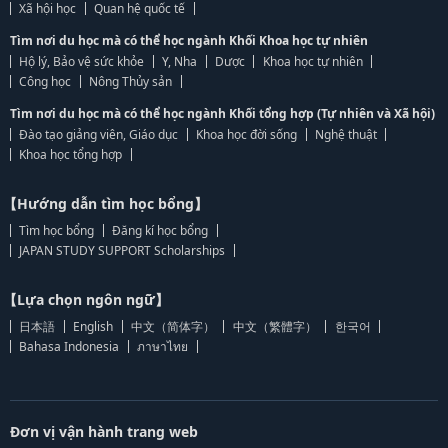
Xã hội học
Quan hệ quốc tế
Tìm nơi du học mà có thể học ngành Khối Khoa học tự nhiên
Hộ lý, Bảo vệ sức khỏe
Y, Nha
Dược
Khoa học tự nhiên
Công học
Nông Thủy sản
Tìm nơi du học mà có thể học ngành Khối tổng hợp (Tự nhiên và Xã hội)
Đào tạo giảng viên, Giáo dục
Khoa học đời sống
Nghệ thuật
Khoa học tổng hợp
【Hướng dẫn tìm học bổng】
Tìm học bổng
Đăng kí học bổng
JAPAN STUDY SUPPORT Scholarships
【Lựa chọn ngôn ngữ】
日本語
English
中文（简体字）
中文（繁體字）
한국어
Bahasa Indonesia
ภาษาไทย
Đơn vị vận hành trang web