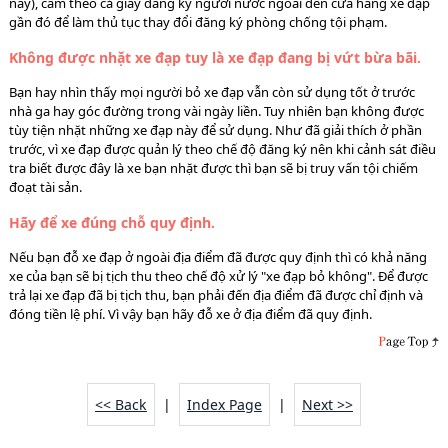
này), cầm theo cả giấy đăng ký người nước ngoài đến cửa hàng xe đạp
gần đó để làm thủ tục thay đổi đăng ký phòng chống tội phạm.
Không được nhặt xe đạp tuy là xe đạp đang bị vứt bừa bãi.
Bạn hay nhìn thấy mọi người bỏ xe đạp vẫn còn sử dụng tốt ở trước
nhà ga hay góc đường trong vài ngày liền. Tuy nhiên bạn không được
tùy tiện nhặt những xe đạp này để sử dụng. Như đã giải thích ở phần
trước, vì xe đạp được quản lý theo chế độ đăng ký nên khi cảnh sát điều
tra biết được đây là xe bạn nhặt được thì bạn sẽ bị truy vấn tội chiếm
đoạt tài sản.
Hãy để xe đúng chỗ quy định.
Nếu bạn đỗ xe đạp ở ngoài địa điểm đã được quy định thì có khả năng
xe của bạn sẽ bị tịch thu theo chế độ xử lý "xe đạp bỏ không". Để được
trả lại xe đạp đã bị tịch thu, bạn phải đến địa điểm đã được chỉ định và
đóng tiền lệ phí. Vì vậy bạn hãy đỗ xe ở địa điểm đã quy định.
<< Back
|
Index Page
|
Next >>