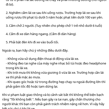
đi bộ.
2. Nghiêm cấm lái xe sau khi uống rượu. Trường hợp lái xe sau khi
uống rượu thì phạt tù dưới 5 năm hoặc phạt tiền dưới 100 vạn yên.
3. Cấm chở 2 người. (Tuy nhiên cho phép chở 1 trẻ nhỏ dưới 6 tuổi)
4. Cấm đi xe dàn hàng ngang. (Cấm đi dàn hàng)
5. Phải bật đèn khi đi xe vào buổi tối.
Ngoài ra, bạn hãy chú ý những điều dưới đây.
- Không vừa sử dụng điện thoại di động vừa lái xe.
- Không đeo tai nghe của máy nghe nhạc bỏ túi hoặc đeo headphone
trong khi lái xe.
- Khi trời mưa thì không vừa giương ô vừa lái xe. Trường hợp cần lái
xe thì phải mặc áo mưa.
- Khi quẹo góc hoặc từ trong đường hẹp chạy ra ngoài đường lớn thì
phải giảm tốc độ hoặc tạm dừng lại.
Khi vi phạm luật giao thông và bị cảnh sát bắt thì không thể biện bạch
rằng "Tôi không biết ". Nếu bạn gây ra tai nạn, gây chấn thương cho
người khác thì bạn còn phải gánh trách nhiệm nặng nề hơn. Vì vậy hãy
hết sức chú ý khi lái xe.