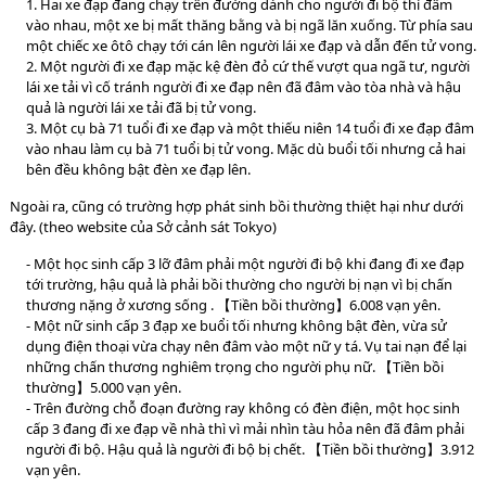
1. Hai xe đạp đang chạy trên đường dành cho người đi bộ thì đâm
vào nhau, một xe bị mất thăng bằng và bị ngã lăn xuống. Từ phía sau
một chiếc xe ôtô chạy tới cán lên người lái xe đạp và dẫn đến tử vong.
2. Một người đi xe đạp mặc kệ đèn đỏ cứ thế vượt qua ngã tư, người
lái xe tải vì cố tránh người đi xe đạp nên đã đâm vào tòa nhà và hậu
quả là người lái xe tải đã bị tử vong.
3. Một cụ bà 71 tuổi đi xe đạp và một thiếu niên 14 tuổi đi xe đạp đâm
vào nhau làm cụ bà 71 tuổi bị tử vong. Mặc dù buổi tối nhưng cả hai
bên đều không bật đèn xe đạp lên.
Ngoài ra, cũng có trường hợp phát sinh bồi thường thiệt hại như dưới
đây. (theo website của Sở cảnh sát Tokyo)
- Một học sinh cấp 3 lỡ đâm phải một người đi bộ khi đang đi xe đạp
tới trường, hậu quả là phải bồi thường cho người bị nạn vì bị chấn
thương nặng ở xương sống . 【Tiền bồi thường】6.008 vạn yên.
- Một nữ sinh cấp 3 đạp xe buổi tối nhưng không bật đèn, vừa sử
dụng điện thoại vừa chạy nên đâm vào một nữ y tá. Vụ tai nạn để lại
những chấn thương nghiêm trọng cho người phụ nữ. 【Tiền bồi
thường】5.000 vạn yên.
- Trên đường chỗ đoạn đường ray không có đèn điện, một học sinh
cấp 3 đang đi xe đạp về nhà thì vì mải nhìn tàu hỏa nên đã đâm phải
người đi bộ. Hậu quả là người đi bộ bị chết. 【Tiền bồi thường】3.912
vạn yên.