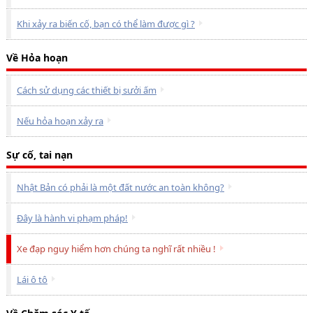
Khi xảy ra biến cố, bạn có thể làm được gì ?
Về Hỏa hoạn
Cách sử dụng các thiết bị sưởi ấm
Nếu hỏa hoạn xảy ra
Sự cố, tai nạn
Nhật Bản có phải là một đất nước an toàn không?
Đây là hành vi phạm pháp!
Xe đạp nguy hiểm hơn chúng ta nghĩ rất nhiều !
Lái ô tô