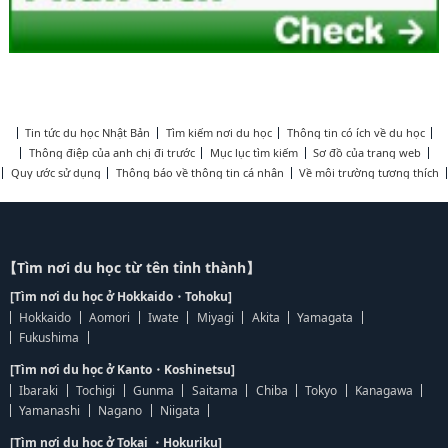
Tin tức du học Nhật Bản
Tìm kiếm nơi du học
Thông tin có ích về du học
Thông điệp của anh chị đi trước
Mục lục tìm kiếm
Sơ đồ của trang web
Quy ước sử dụng
Thông báo về thông tin cá nhân
Về môi trường tương thích
【Tìm nơi du học từ tên tỉnh thành】
[Tìm nơi du học ở Hokkaido・Tohoku]
Hokkaido
Aomori
Iwate
Miyagi
Akita
Yamagata
Fukushima
[Tìm nơi du học ở Kanto・Koshinetsu]
Ibaraki
Tochigi
Gunma
Saitama
Chiba
Tokyo
Kanagawa
Yamanashi
Nagano
Niigata
[Tìm nơi du học ở Tokai ・Hokuriku]