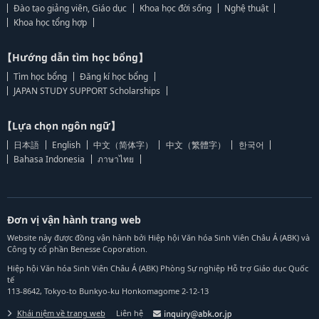
Đào tạo giảng viên, Giáo dục
Khoa học đời sống
Nghệ thuật
Khoa học tổng hợp
【Hướng dẫn tìm học bổng】
Tìm học bổng
Đăng kí học bổng
JAPAN STUDY SUPPORT Scholarships
【Lựa chọn ngôn ngữ】
日本語
English
中文（简体字）
中文（繁體字）
한국어
Bahasa Indonesia
ภาษาไทย
Đơn vị vận hành trang web
Website này được đồng vận hành bởi Hiệp hội Văn hóa Sinh Viên Châu Á (ABK) và
Công ty cổ phần Benesse Coporation.
Hiệp hội Văn hóa Sinh Viên Châu Á (ABK) Phòng Sự nghiệp Hỗ trợ Giáo dục Quốc
tế
113-8642, Tokyo-to Bunkyo-ku Honkomagome 2-12-13
Khái niệm về trang web
Liên hệ