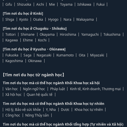
Gifu
Shizuoka
Aichi
Mie
Toyama
Ishikawa
Fukui
[Tìm nơi du học ở Kinki]
Shiga
Kyoto
Osaka
Hyogo
Nara
Wakayama
[Tìm nơi du học ở Chugoku・Shikoku]
Tottori
Shimane
Okayama
Hiroshima
Yamaguchi
Tokushima
Kagawa
Ehime
Kochi
[Tìm nơi du học ở Kyushu・Okinawa]
Fukuoka
Saga
Nagasaki
Kumamoto
Oita
Miyazaki
Kagoshima
Okinawa
【Tìm nơi du học từ ngành học】
Tìm nơi du học mà có thể học ngành Khối Khoa học xã hội
Văn học
Ngôn ngữ học
Pháp luật
Kinh tế, Kinh doanh, Thương mại
Xã hội học
Quan hệ quốc tế
Tìm nơi du học mà có thể học ngành Khối Khoa học tự nhiên
Hộ lý, Bảo vệ sức khỏe
Y, Nha
Dược
Khoa học tự nhiên
Công học
Nông Thủy sản
Tìm nơi du học mà có thể học ngành Khối tổng hợp (Tự nhiên và Xã hội)