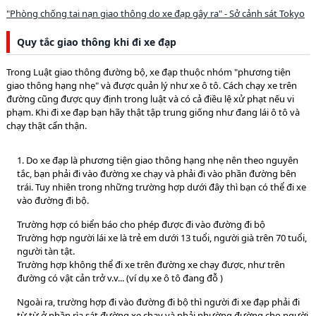
"Phòng chống tai nạn giao thông do xe đạp gây ra" - Sở cảnh sát Tokyo
Quy tắc giao thông khi đi xe đạp
Trong Luật giao thông đường bộ, xe đạp thuộc nhóm "phương tiện
giao thông hạng nhẹ" và được quản lý như xe ô tô. Cách chạy xe trên
đường cũng được quy định trong luật và có cả điều lệ xử phạt nếu vi
phạm. Khi đi xe đạp bạn hãy thật tập trung giống như đang lái ô tô và
chạy thật cẩn thận.
1. Do xe đạp là phương tiện giao thông hạng nhẹ nên theo nguyên
tắc, bạn phải đi vào đường xe chạy và phải đi vào phần đường bên
trái. Tuy nhiên trong những trường hợp dưới đây thì bạn có thể đi xe
vào đường đi bộ.
Trường hợp có biển báo cho phép được đi vào đường đi bộ
Trường hợp người lái xe là trẻ em dưới 13 tuổi, người già trên 70 tuổi,
người tàn tật.
Trường hợp không thể đi xe trên đường xe chạy được, như trên
đường có vật cản trở v.v... (ví dụ xe ô tô đang đỗ )
Ngoài ra, trường hợp đi vào đường đi bộ thì người đi xe đạp phải đi
từ từ ở phần rìa sát đường xe chạy và phải nhường đường cho người