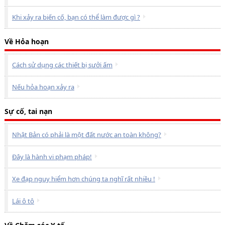
Khi xảy ra biến cố, bạn có thể làm được gì ?
Về Hỏa hoạn
Cách sử dụng các thiết bị sưởi ấm
Nếu hỏa hoạn xảy ra
Sự cố, tai nạn
Nhật Bản có phải là một đất nước an toàn không?
Đây là hành vi phạm pháp!
Xe đạp nguy hiểm hơn chúng ta nghĩ rất nhiều !
Lái ô tô