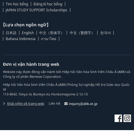
Tìm học bổng
Đăng kí học bổng
JAPAN STUDY SUPPORT Scholarships
【Lựa chọn ngôn ngữ】
日本語
English
中文（简体字）
中文（繁體字）
한국어
Bahasa Indonesia
ภาษาไทย
Đơn vị vận hành trang web
Website này được đồng vận hành bởi Hiệp hội Văn hóa Sinh Viên Châu Á (ABK) và
Công ty cổ phần Benesse Coporation.
Hiệp hội Văn hóa Sinh Viên Châu Á (ABK) Phòng Sự nghiệp Hỗ trợ Giáo dục Quốc
tế
113-8642, Tokyo-to Bunkyo-ku Honkomagome 2-12-13
Khái niệm về trang web
Liên hệ