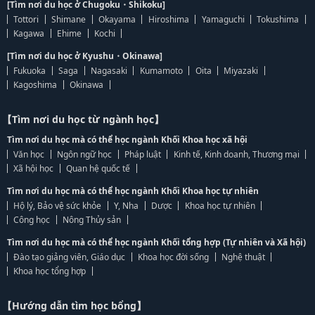
[Tìm nơi du học ở Chugoku・Shikoku]
Tottori
Shimane
Okayama
Hiroshima
Yamaguchi
Tokushima
Kagawa
Ehime
Kochi
[Tìm nơi du học ở Kyushu・Okinawa]
Fukuoka
Saga
Nagasaki
Kumamoto
Oita
Miyazaki
Kagoshima
Okinawa
【Tìm nơi du học từ ngành học】
Tìm nơi du học mà có thể học ngành Khối Khoa học xã hội
Văn học
Ngôn ngữ học
Pháp luật
Kinh tế, Kinh doanh, Thương mại
Xã hội học
Quan hệ quốc tế
Tìm nơi du học mà có thể học ngành Khối Khoa học tự nhiên
Hộ lý, Bảo vệ sức khỏe
Y, Nha
Dược
Khoa học tự nhiên
Công học
Nông Thủy sản
Tìm nơi du học mà có thể học ngành Khối tổng hợp (Tự nhiên và Xã hội)
Đào tạo giảng viên, Giáo dục
Khoa học đời sống
Nghệ thuật
Khoa học tổng hợp
【Hướng dẫn tìm học bổng】