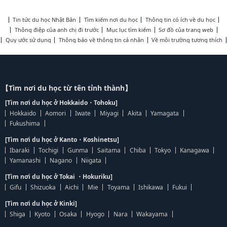
Tin tức du học Nhật Bản
Tìm kiếm nơi du học
Thông tin có ích về du học
Thông điệp của anh chị đi trước
Mục lục tìm kiếm
Sơ đồ của trang web
Quy ước sử dụng
Thông báo về thông tin cá nhân
Về môi trường tương thích
【Tìm nơi du học từ tên tỉnh thành】
[Tìm nơi du học ở Hokkaido・Tohoku]
Hokkaido
Aomori
Iwate
Miyagi
Akita
Yamagata
Fukushima
[Tìm nơi du học ở Kanto・Koshinetsu]
Ibaraki
Tochigi
Gunma
Saitama
Chiba
Tokyo
Kanagawa
Yamanashi
Nagano
Niigata
[Tìm nơi du học ở Tokai ・Hokuriku]
Gifu
Shizuoka
Aichi
Mie
Toyama
Ishikawa
Fukui
[Tìm nơi du học ở Kinki]
Shiga
Kyoto
Osaka
Hyogo
Nara
Wakayama