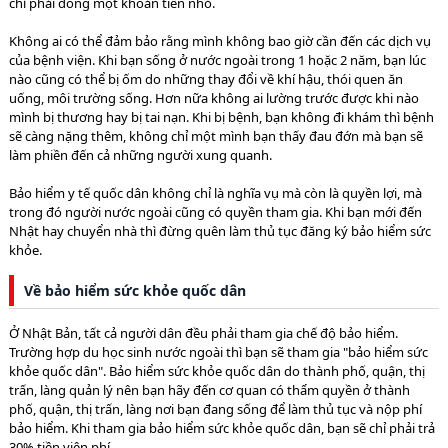
chỉ phải đóng một khoản tiền nhỏ.
Không ai có thể đảm bảo rằng mình không bao giờ cần đến các dịch vụ
của bệnh viện. Khi bạn sống ở nước ngoài trong 1 hoặc 2 năm, bạn lúc
nào cũng có thể bị ốm do những thay đổi về khí hậu, thói quen ăn
uống, môi trường sống. Hơn nữa không ai lường trước được khi nào
mình bị thương hay bị tai nạn. Khi bị bệnh, bạn không đi khám thì bệnh
sẽ càng nặng thêm, không chỉ một mình bạn thấy đau đớn mà bạn sẽ
làm phiền đến cả những người xung quanh.
Bảo hiểm y tế quốc dân không chỉ là nghĩa vụ mà còn là quyền lợi, mà
trong đó người nước ngoài cũng có quyền tham gia. Khi bạn mới đến
Nhật hay chuyển nhà thì đừng quên làm thủ tục đăng ký bảo hiểm sức
khỏe.
Về bảo hiểm sức khỏe quốc dân
Ở Nhật Bản, tất cả người dân đều phải tham gia chế độ bảo hiểm.
Trường hợp du học sinh nước ngoài thì bạn sẽ tham gia "bảo hiểm sức
khỏe quốc dân". Bảo hiểm sức khỏe quốc dân do thành phố, quận, thị
trấn, làng quản lý nên bạn hãy đến cơ quan có thẩm quyền ở thành
phố, quận, thị trấn, làng nơi bạn đang sống để làm thủ tục và nộp phí
bảo hiểm. Khi tham gia bảo hiểm sức khỏe quốc dân, bạn sẽ chỉ phải trả
30% tiền viện phí.