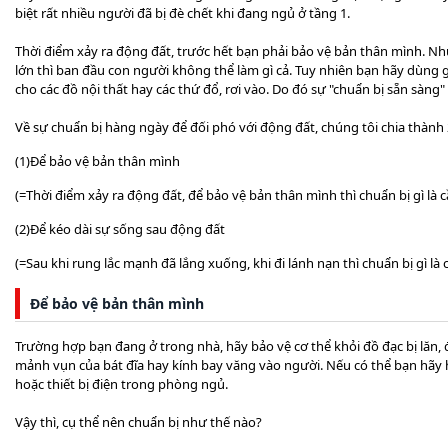
biệt rất nhiều người đã bị đè chết khi đang ngủ ở tầng 1.
Thời điểm xảy ra động đất, trước hết bạn phải bảo vệ bản thân mình. N
lớn thì ban đầu con người không thể làm gì cả. Tuy nhiên bạn hãy dùng 
cho các đồ nội thất hay các thứ đổ, rơi vào. Do đó sự "chuẩn bị sẵn sàng"
Về sự chuẩn bị hàng ngày để đối phó với động đất, chúng tôi chia thành 
(1)Để bảo vệ bản thân mình
(=Thời điểm xảy ra động đất, để bảo vệ bản thân mình thì chuẩn bị gì là cầ
(2)Để kéo dài sự sống sau động đất
(=Sau khi rung lắc mạnh đã lắng xuống, khi đi lánh nạn thì chuẩn bị gì là c
Để bảo vệ bản thân mình
Trường hợp bạn đang ở trong nhà, hãy bảo vệ cơ thể khỏi đồ đạc bị lăn, đ
mảnh vụn của bát đĩa hay kính bay văng vào người. Nếu có thể bạn hãy h
hoặc thiết bị điện trong phòng ngủ.
Vậy thì, cụ thể nên chuẩn bị như thế nào?