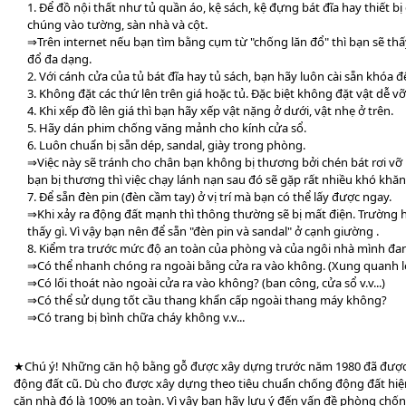
1. Để đồ nội thất như tủ quần áo, kệ sách, kệ đựng bát đĩa hay thiết b
chúng vào tường, sàn nhà và cột.
⇒Trên internet nếu bạn tìm bằng cụm từ "chống lăn đổ" thì bạn sẽ th
đổ đa dạng.
2. Với cánh cửa của tủ bát đĩa hay tủ sách, bạn hãy luôn cài sẵn khóa 
3. Không đặt các thứ lên trên giá hoặc tủ. Đặc biệt không đặt vật dễ v
4. Khi xếp đồ lên giá thì bạn hãy xếp vật nặng ở dưới, vật nhẹ ở trên.
5. Hãy dán phim chống văng mảnh cho kính cửa sổ.
6. Luôn chuẩn bị sẵn dép, sandal, giày trong phòng.
⇒Việc này sẽ tránh cho chân bạn không bị thương bởi chén bát rơi v
bạn bị thương thì việc chạy lánh nạn sau đó sẽ gặp rất nhiều khó khăn
7. Để sẵn đèn pin (đèn cầm tay) ở vị trí mà bạn có thể lấy được ngay.
⇒Khi xảy ra động đất mạnh thì thông thường sẽ bị mất điện. Trường hợ
thấy gì. Vì vậy bạn nên để sẵn "đèn pin và sandal" ở cạnh giường .
8. Kiểm tra trước mức độ an toàn của phòng và của ngôi nhà mình đa
⇒Có thể nhanh chóng ra ngoài bằng cửa ra vào không. (Xung quanh lối
⇒Có lối thoát nào ngoài cửa ra vào không? (ban công, cửa sổ v.v...)
⇒Có thể sử dụng tốt cầu thang khẩn cấp ngoài thang máy không?
⇒Có trang bị bình chữa cháy không v.v...
★Chú ý! Những căn hộ bằng gỗ được xây dựng trước năm 1980 đã được
động đất cũ. Dù cho được xây dựng theo tiêu chuẩn chống động đất hiệ
căn nhà đó là 100% an toàn. Vì vậy bạn hãy lưu ý đến vấn đề phòng chốn