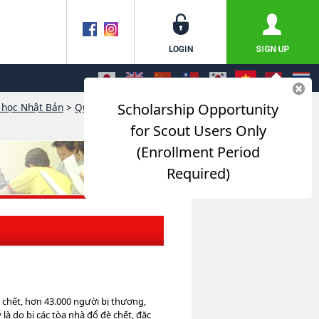
Scholarship Opportunity
 học Nhật Bản
>
Quản lý rủi ro dành cho
for Scout Users Only
(Enrollment Period
Required)
 chết, hơn 43.000 người bị thương,
là do bị các tòa nhà đổ đè chết, đặc