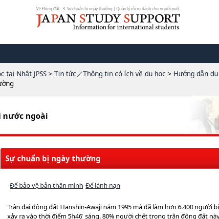
Về Động đất - 3. Sự chuẩn bị ngày thường | Quản lý rủi ro dành cho người nước...
c tại Nhật JPSS
>
Tin tức／Thông tin có ích về du học
>
Hướng dẫn du
hường
i nước ngoài
Sự chuẩn bị ngày thường
Để bảo vệ bản thân mình
Để lánh nạn
Trận đại động đất Hanshin-Awaji năm 1995 mà đã làm hơn 6.400 người bị
xảy ra vào thời điểm 5h46' sáng. 80% người chết trong trận động đất này 