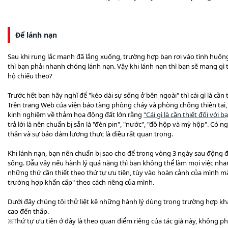
Để lánh nạn
Sau khi rung lắc mạnh đã lắng xuống, trường hợp bạn rơi vào tình huố
thì bạn phải nhanh chóng lánh nạn. Vậy khi lánh nạn thì bạn sẽ mang g
hộ chiếu theo?
Trước hết bạn hãy nghĩ để "kéo dài sự sống ở bên ngoài" thì cái gì là cần t
Trên trang Web của viện bảo tàng phòng cháy và phòng chống thiên tai, n
kinh nghiệm về thảm họa động đất lớn rằng
"Cái gì là cần thiết đối với b
trả lời là nên chuẩn bị sẵn là "đèn pin", "nước", "đồ hộp và mỳ hộp". Có 
thân và sự bảo đảm lương thực là điều rất quan trọng.
Khi lánh nạn, bạn nên chuẩn bị sao cho để trong vòng 3 ngày sau động đ
sống. Dẫu vậy nếu hành lý quá nặng thì bạn không thể làm mọi việc nh
những thứ cần thiết theo thứ tự ưu tiên, tùy vào hoàn cảnh của mình m
trường hợp khẩn cấp" theo cách riêng của mình.
Dưới đây chúng tôi thử liệt kê những hành lý dùng trong trường hợp khẩ
cao đến thấp.
※Thứ tự ưu tiên ở đây là theo quan điểm riêng của tác giả này, không phả