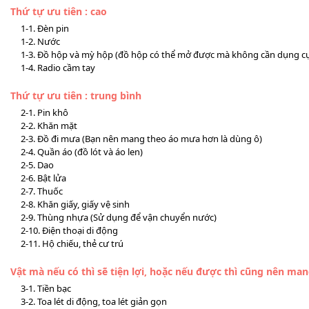
Thứ tự ưu tiên : cao
1-1. Đèn pin
1-2. Nước
1-3. Đồ hộp và mỳ hộp (đồ hộp có thể mở được mà không cần dụng c
1-4. Radio cầm tay
Thứ tự ưu tiên : trung bình
2-1. Pin khô
2-2. Khăn mặt
2-3. Đồ đi mưa (Bạn nên mang theo áo mưa hơn là dùng ô)
2-4. Quần áo (đồ lót và áo len)
2-5. Dao
2-6. Bật lửa
2-7. Thuốc
2-8. Khăn giấy, giấy vệ sinh
2-9. Thùng nhựa (Sử dụng để vận chuyển nước)
2-10. Điện thoại di động
2-11. Hộ chiếu, thẻ cư trú
Vật mà nếu có thì sẽ tiện lợi, hoặc nếu được thì cũng nên ma
3-1. Tiền bạc
3-2. Toa lét di động, toa lét giản gọn