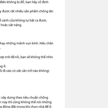
ị điện không bị đổ, bạn hãy cố định
ấy được rất nhiều sản phẩm chống lăn
để cánh cửa không tự bật ra được.
ỡ hoặc vật nặng.
ỡ hay những mảnh vụn kính. Nếu chân
.
p trời đã tối, bạn sẽ không thể nhìn
ng ở.
 đi vào có vật cản trở nào không)
 xây dựng theo tiêu chuẩn chống
n nay thì cũng không thể nói những
g động đất trong khi chọn nhà để ở.