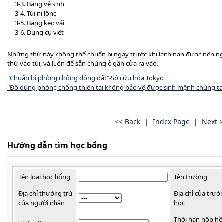
3-3. Băng vệ sinh
3-4. Túi ni lông
3-5. Băng keo vải
3-6. Dụng cụ viết
Những thứ này không thể chuẩn bị ngay trước khi lánh nạn được nên ng
thứ vào túi, và luôn để sẵn chúng ở gần cửa ra vào.
"Chuẩn bị phòng chống động đất"-Sở cứu hỏa Tokyo
"Đồ dùng phòng chống thiên tai không bảo vệ được sinh mệnh chúng ta 
<< Back
|
Index Page
|
Next 
Hướng dẫn tìm học bổng
Tên loại học bổng
Tên trường
Địa chỉ thường trú
Địa chỉ của trườ
của người nhận
học
Thời hạn nộp h