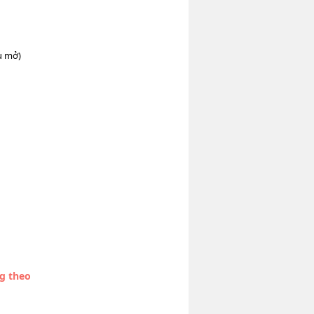
ụ mở)
ng theo