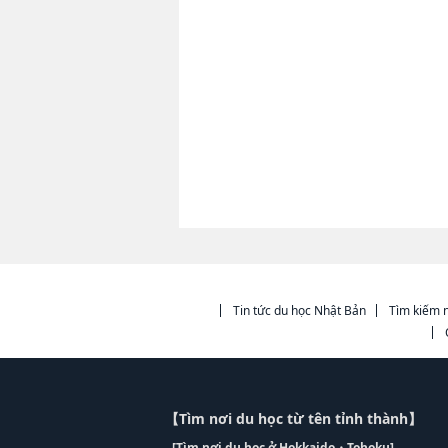
Tin tức du học Nhật Bản
Tìm kiếm n
【Tìm nơi du học từ tên tỉnh thành】
[Tìm nơi du học ở Hokkaido・Tohoku]