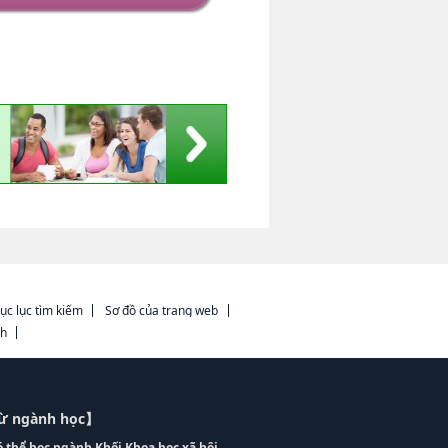
ục lục tìm kiếm
Sơ đồ của trang web
ch
từ ngành học】
ó thể học ngành Khối Khoa học xã hội