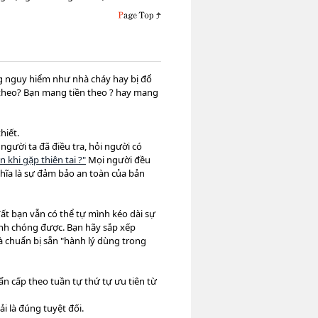
ng nguy hiểm như nhà cháy hay bị đổ
ì theo? Bạn mang tiền theo ? hay mang
hiết.
gười ta đã điều tra, hỏi người có
ạn khi gặp thiên tai ?"
Mọi người đều
nghĩa là sự đảm bảo an toàn của bản
ất bạn vẫn có thể tự mình kéo dài sự
anh chóng được. Bạn hãy sắp xếp
à chuẩn bị sẵn "hành lý dùng trong
n cấp theo tuần tự thứ tự ưu tiên từ
i là đúng tuyệt đối.