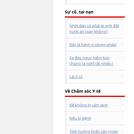
Sự cố, tai nạn
Nhật Bản có phải là một đất
nước an toàn không?
Đây là hành vi phạm pháp!
Xe đạp nguy hiểm hơn
chúng ta nghĩ rất nhiều !
Lái ô tô
Về Chăm sóc Y tế
Để không bị cảm lạnh
Nếu bị bệnh
Tình huống khẩn cấp (ngày