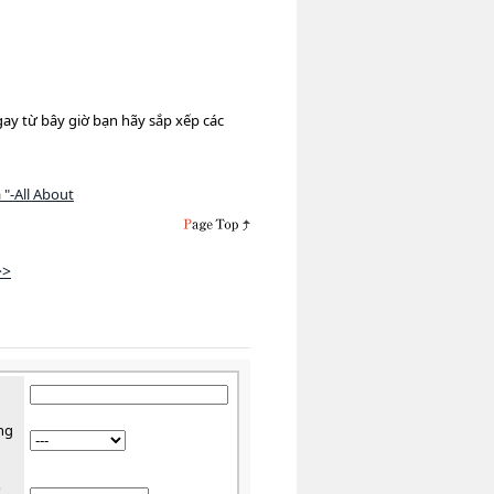
ay từ bây giờ bạn hãy sắp xếp các
"-All About
>>
ng
ồ