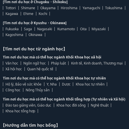
[Tìm nơi du học ở Chugoku・Shikoku]
Tottori
Shimane
Okayama
Hiroshima
Yamaguchi
Tokushima
Kagawa
Ehime
Kochi
[Tìm nơi du học ở Kyushu・Okinawa]
Fukuoka
Saga
Nagasaki
Kumamoto
Oita
Miyazaki
Kagoshima
Okinawa
【Tìm nơi du học từ ngành học】
Tìm nơi du học mà có thể học ngành Khối Khoa học xã hội
Văn học
Ngôn ngữ học
Pháp luật
Kinh tế, Kinh doanh, Thương mại
Xã hội học
Quan hệ quốc tế
Tìm nơi du học mà có thể học ngành Khối Khoa học tự nhiên
Hộ lý, Bảo vệ sức khỏe
Y, Nha
Dược
Khoa học tự nhiên
Công học
Nông Thủy sản
Tìm nơi du học mà có thể học ngành Khối tổng hợp (Tự nhiên và Xã hội)
Đào tạo giảng viên, Giáo dục
Khoa học đời sống
Nghệ thuật
Khoa học tổng hợp
【Hướng dẫn tìm học bổng】