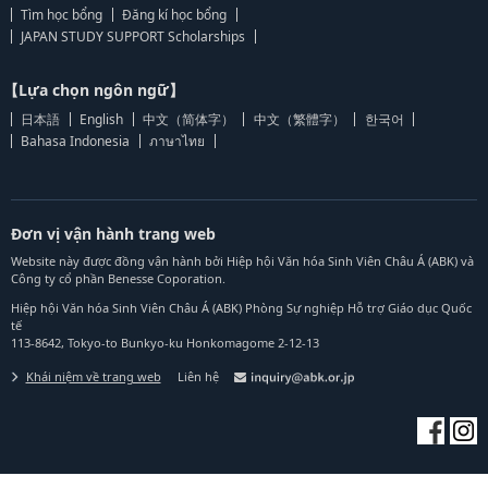
Tìm học bổng
Đăng kí học bổng
JAPAN STUDY SUPPORT Scholarships
【Lựa chọn ngôn ngữ】
日本語
English
中文（简体字）
中文（繁體字）
한국어
Bahasa Indonesia
ภาษาไทย
Đơn vị vận hành trang web
Website này được đồng vận hành bởi Hiệp hội Văn hóa Sinh Viên Châu Á (ABK) và
Công ty cổ phần Benesse Coporation.
Hiệp hội Văn hóa Sinh Viên Châu Á (ABK) Phòng Sự nghiệp Hỗ trợ Giáo dục Quốc
tế
113-8642, Tokyo-to Bunkyo-ku Honkomagome 2-12-13
Khái niệm về trang web
Liên hệ