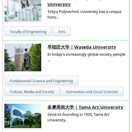
University
Tokyo Polytechnic University has a unique
histo...
Faculty of Engineering
Arts
早稲田大学
|
Waseda University
In today’s increasingly global society, people
...
Fundamental Science and Engineering
Culture, Media and Society
Humanities and Social Sciences
多摩美術大学
|
Tama Art University
Since its founding in 1935, Tama Art
University...