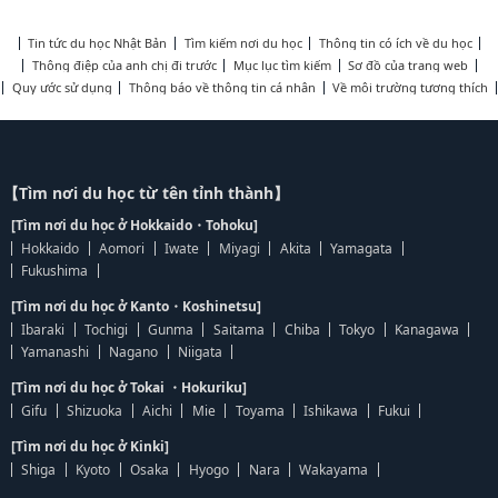
Tin tức du học Nhật Bản
Tìm kiếm nơi du học
Thông tin có ích về du học
Thông điệp của anh chị đi trước
Mục lục tìm kiếm
Sơ đồ của trang web
Quy ước sử dụng
Thông báo về thông tin cá nhân
Về môi trường tương thích
【Tìm nơi du học từ tên tỉnh thành】
[Tìm nơi du học ở Hokkaido・Tohoku]
Hokkaido
Aomori
Iwate
Miyagi
Akita
Yamagata
Fukushima
[Tìm nơi du học ở Kanto・Koshinetsu]
Ibaraki
Tochigi
Gunma
Saitama
Chiba
Tokyo
Kanagawa
Yamanashi
Nagano
Niigata
[Tìm nơi du học ở Tokai ・Hokuriku]
Gifu
Shizuoka
Aichi
Mie
Toyama
Ishikawa
Fukui
[Tìm nơi du học ở Kinki]
Shiga
Kyoto
Osaka
Hyogo
Nara
Wakayama