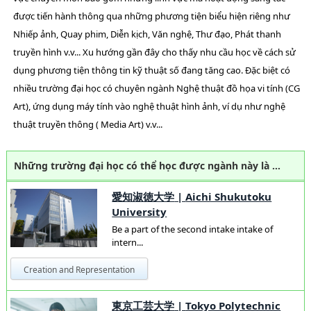
được tiến hành thông qua những phương tiện biểu hiện riêng như
Nhiếp ảnh, Quay phim, Diễn kịch, Văn nghệ, Thư đạo, Phát thanh
truyền hình v.v... Xu hướng gần đây cho thấy nhu cầu học về cách sử
dụng phương tiện thông tin kỹ thuật số đang tăng cao. Đặc biệt có
nhiều trường đại học có chuyên ngành Nghệ thuật đồ họa vi tính (CG
Art), ứng dụng máy tính vào nghệ thuật hình ảnh, ví dụ như nghệ
thuật truyền thông ( Media Art) v.v...
Những trường đại học có thể học được ngành này là …
愛知淑徳大学
|
Aichi Shukutoku
University
Be a part of the second intake intake of
intern...
Creation and Representation
東京工芸大学
|
Tokyo Polytechnic