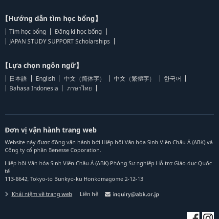
【Hướng dẫn tìm học bổng】
Tìm học bổng
Đăng kí học bổng
JAPAN STUDY SUPPORT Scholarships
【Lựa chọn ngôn ngữ】
日本語
English
中文（简体字）
中文（繁體字）
한국어
Bahasa Indonesia
ภาษาไทย
Đơn vị vận hành trang web
Website này được đồng vận hành bởi Hiệp hội Văn hóa Sinh Viên Châu Á (ABK) và
Công ty cổ phần Benesse Coporation.
Hiệp hội Văn hóa Sinh Viên Châu Á (ABK) Phòng Sự nghiệp Hỗ trợ Giáo dục Quốc
tế
113-8642, Tokyo-to Bunkyo-ku Honkomagome 2-12-13
Khái niệm về trang web
Liên hệ