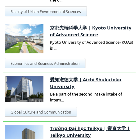
Faculty of Urban Environmental Sciences
京都先端科学大学
|
Kyoto University
of Advanced Science
Kyoto University of Advanced Science (KUAS)
is ...
Economics and Business Administration
愛知淑徳大学
|
Aichi Shukutoku
University
Be a part of the second intake intake of
intern...
Global Culture and Communication
Trường Đại học Teikyo
|
帝京大学
|
Teikyo University