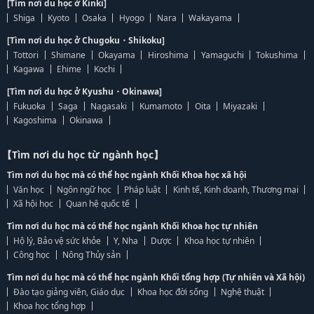
[Tìm nơi du học ở Kinki]
Shiga
Kyoto
Osaka
Hyogo
Nara
Wakayama
[Tìm nơi du học ở Chugoku・Shikoku]
Tottori
Shimane
Okayama
Hiroshima
Yamaguchi
Tokushima
Kagawa
Ehime
Kochi
[Tìm nơi du học ở Kyushu・Okinawa]
Fukuoka
Saga
Nagasaki
Kumamoto
Oita
Miyazaki
Kagoshima
Okinawa
【Tìm nơi du học từ ngành học】
Tìm nơi du học mà có thể học ngành Khối Khoa học xã hội
Văn học
Ngôn ngữ học
Pháp luật
Kinh tế, Kinh doanh, Thương mại
Xã hội học
Quan hệ quốc tế
Tìm nơi du học mà có thể học ngành Khối Khoa học tự nhiên
Hộ lý, Bảo vệ sức khỏe
Y, Nha
Dược
Khoa học tự nhiên
Công học
Nông Thủy sản
Tìm nơi du học mà có thể học ngành Khối tổng hợp (Tự nhiên và Xã hội)
Đào tạo giảng viên, Giáo dục
Khoa học đời sống
Nghệ thuật
Khoa học tổng hợp