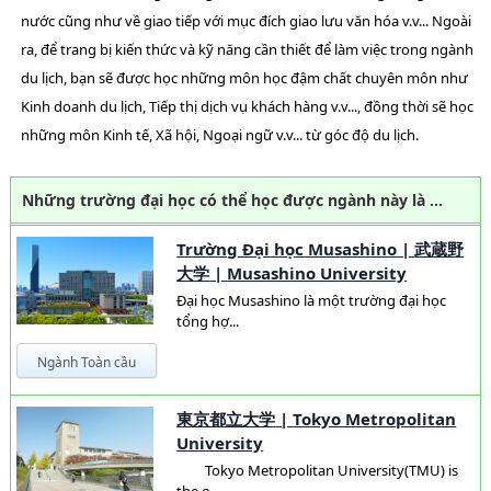
nước cũng như về giao tiếp với mục đích giao lưu văn hóa v.v... Ngoài
ra, để trang bị kiến thức và kỹ năng cần thiết để làm việc trong ngành
du lịch, bạn sẽ được học những môn học đậm chất chuyên môn như
Kinh doanh du lịch, Tiếp thị dịch vụ khách hàng v.v..., đồng thời sẽ học
những môn Kinh tế, Xã hội, Ngoại ngữ v.v... từ góc độ du lịch.
Những trường đại học có thể học được ngành này là …
Trường Đại học Musashino
|
武蔵野
大学
|
Musashino University
Đại học Musashino là một trường đại học
tổng hợ...
Ngành Toàn cầu
東京都立大学
|
Tokyo Metropolitan
University
Tokyo Metropolitan University(TMU) is
the o...