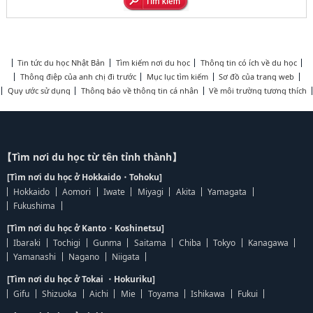
Tin tức du học Nhật Bản
Tìm kiếm nơi du học
Thông tin có ích về du học
Thông điệp của anh chị đi trước
Mục lục tìm kiếm
Sơ đồ của trang web
Quy ước sử dụng
Thông báo về thông tin cá nhân
Về môi trường tương thích
【Tìm nơi du học từ tên tỉnh thành】
[Tìm nơi du học ở Hokkaido・Tohoku]
Hokkaido
Aomori
Iwate
Miyagi
Akita
Yamagata
Fukushima
[Tìm nơi du học ở Kanto・Koshinetsu]
Ibaraki
Tochigi
Gunma
Saitama
Chiba
Tokyo
Kanagawa
Yamanashi
Nagano
Niigata
[Tìm nơi du học ở Tokai ・Hokuriku]
Gifu
Shizuoka
Aichi
Mie
Toyama
Ishikawa
Fukui