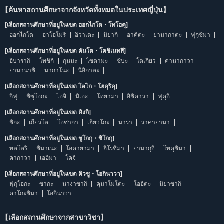
【ค้นหาสถานศึกษาจากจังหวัดทั้งหมดในประเทศญี่ปุ่น】
[เลือกสถานศึกษาที่อยู่ในเขต ฮอกไกโด・โทโฮคุ]
ฮอกไกโด
อาโอโมริ
อิวาเตะ
มิยากิ
อาคิตะ
ยามากาตะ
ฟุกุชิมา
[เลือกสถานศึกษาที่อยู่ในเขต คันโต・โคชิเนทสึ]
อิบารากิ
โทชิกิ
กุนมะ
ไซตามะ
ชิบะ
โตเกียว
คานากาวา
ยามานาชิ
นากาโนะ
นิอิกาตะ
[เลือกสถานศึกษาที่อยู่ในเขต โตไก・โฮคุริคุ]
กิฟุ
ชิซุโอกะ
ไอจิ
มิเอะ
โทยามา
อิชิคาวา
ฟุคุอิ
[เลือกสถานศึกษาที่อยู่ในเขต คิงกิ]
ชิกะ
เกียวโต
โอซากา
เฮียวโกะ
นารา
วาคายามา
[เลือกสถานศึกษาที่อยู่ในเขต ชูโกกุ・ชิโกกุ]
ทตโตริ
ชิมาเนะ
โอคายามา
ฮิโรชิมา
ยามากุจิ
โทคุชิมา
คากาวา
เอฮิมา
โคจิ
[เลือกสถานศึกษาที่อยู่ในเขต คิวชู・โอกินาวา]
ฟุกุโอกะ
ซากะ
นางาซากิ
คุมาโมโตะ
โออิตะ
มิยาซากิ
คาโกะชิมา
โอกินาวา
【เลือกสถานศึกษาจากสาขาวิชา】