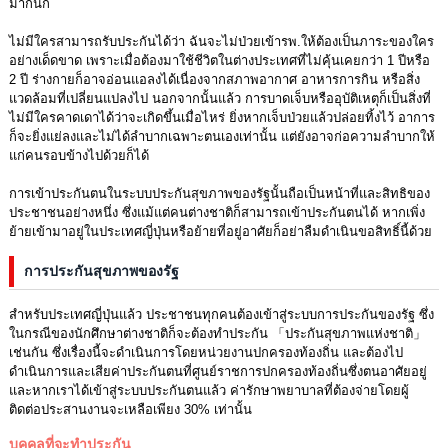
มากนัก
ไม่มีใครสามารถรับประกันได้ว่า ฉันจะไม่ป่วยเข้ารพ.ให้ต้องเป็นภาระของใคร
อย่างเด็ดขาด เพราะเมื่อต้องมาใช้ชีวิตในต่างประเทศที่ไม่คุ้นเคยกว่า 1 ปีหรือ
2 ปี ร่างกายก็อาจอ่อนแอลงได้เนื่องจากสภาพอากาศ อาหารการกิน หรือสิ่ง
แวดล้อมที่เปลี่ยนแปลงไป นอกจากนั้นแล้ว การบาดเจ็บหรืออุบัติเหตุก็เป็นสิ่งที่
ไม่มีใครคาดเดาได้ว่าจะเกิดขึ้นเมื่อไหร่ ยิ่งหากเจ็บป่วยแล้วปล่อยทิ้งไว้ อาการ
ก็จะยิ่งแย่ลงและไม่ได้ลำบากเฉพาะตนเองเท่านั้น แต่ยังอาจก่อความลำบากให้
แก่คนรอบข้างไปด้วยก็ได้
การเข้าประกันตนในระบบประกันสุขภาพของรัฐนั้นถือเป็นหน้าที่และสิทธิของ
ประชาชนอย่างหนึ่ง ซึ่งแม้แต่คนต่างชาติก็สามารถเข้าประกันตนได้ หากเพิ่ง
ย้ายเข้ามาอยู่ในประเทศญี่ปุ่นหรือย้ายที่อยู่อาศัยก็อย่าลืมดำเนินขอสิทธิ์นี้ด้วย
การประกันสุขภาพของรัฐ
สำหรับประเทศญี่ปุ่นแล้ว ประชาชนทุกคนต้องเข้าสู่ระบบการประกันของรัฐ ซึ่ง
ในกรณีของนักศึกษาต่างชาติก็จะต้องทำประกัน 「ประกันสุขภาพแห่งชาติ」
เช่นกัน ซึ่งเรื่องนี้จะดำเนินการโดยหน่วยงานปกครองท้องถิ่น และต้องไป
ดำเนินการและเสียค่าประกันตนที่ศูนย์ราชการปกครองท้องถิ่นซึ่งตนอาศัยอยู่
และหากเราได้เข้าสู่ระบบประกันตนแล้ว ค่ารักษาพยาบาลที่ต้องจ่ายโดยผู้
ติดต่อประสานงานจะเหลือเพียง 30% เท่านั้น
บุคคลที่จะทำประกัน