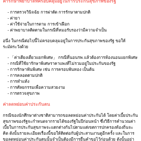
ค่ารักษาพยาบาลที่ครอบคลุมอยู่ในการประกันสุขภาพของรัฐ
- การตรวจวินิจฉัย การผ่าตัด การรักษาตามปกติ
- ค่ายา
- ค่าใช้จ่ายในการดาม การเข้าเฝือก
- ค่าพยาบาลติดตามในกรณีที่หมอรับรองว่ามีความจำเป็น
อนึ่ง ในกรณีต่อไปนี้ไม่ครอบคลุมอยู่ในการประกันสุขภาพของรัฐ ขอให้
ระมัดระวังด้วย
- 「ค่าเตียงเดี่ยวแยกพิเศษ」 กรณีที่นอนรพ.แล้วต้องการห้องนอนแยกพิเศษ
- กรณีที่ใช้ยารักษาพิเศษราคาแพงที่ไม่รวมอยู่ในประกันของรัฐ
- การรักษาฟันพิเศษ เช่น การครอบฟันทอง เป็นต้น
- การคลอดตามปกติ
- การทำแท้ง
- การศัลยกรรมเพื่อความสวยงาม
- การตรวจสุขภาพ
ค่าลดหย่อนค่าประกันตน
กรณีของนักศึกษาต่างชาติสามารถขอลดหย่อนค่าประกันได้ โดยค่าเบี้ยประกัน
สุขภาพของรัฐจะกำหนดจากรายได้ของรัฐในปีก่อนหน้า ซึ่งวิธีการคำนวณค่า
เบี้ยในการประกันสุขภาพจะแตกต่างกันไปตามแต่เขตการปกครองท้องถิ่นจะ
คิด ดังนั้นรายละเอียดเรื่องนี้ขอให้ติดต่อกับผู้ประสานงานดูอีกครั้ง และในการ
ขอลดหย่อนค่าประกันตนนั้นจำเป็นต้องมีการยื่นคำขอไว้ก่อนด้วย ดังนั้นอย่า