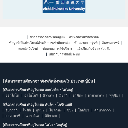
ข่าวสารการศึกษาต่อญี่ปุ่น
ค้นหาสถานที่ศึกษาต่อ
ข้อมูลที่เป็นประโยชน์สำหรับการเข้าศึกษาต่อ
ข้อความจากรุ่นพี่
ค้นหาดรรชนี
แผนผังเว็บไซต์
ข้อตกลงการใช้บริการ
แจ้งเกี่ยวกับข้อมูลส่วนตัว
เกี่ยวกับการติดตั้งระบบ
【ค้นหาสถานศึกษาจากจังหวัดทั้งหมดในประเทศญี่ปุ่น】
[เลือกสถานศึกษาที่อยู่ในเขต ฮอกไกโด・โทโฮคุ]
ฮอกไกโด
อาโอโมริ
อิวาเตะ
มิยากิ
อาคิตะ
ยามากาตะ
ฟุกุชิมา
[เลือกสถานศึกษาที่อยู่ในเขต คันโต・โคชิเนทสึ]
อิบารากิ
โทชิกิ
กุนมะ
ไซตามะ
ชิบะ
โตเกียว
คานากาวา
ยามานาชิ
นากาโนะ
นิอิกาตะ
[เลือกสถานศึกษาที่อยู่ในเขต โตไก・โฮคุริคุ]