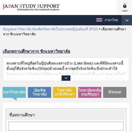
ภาษาไทย
ข้อมูลมหาวิทยาลัย,บัณฑิตวิทยาลัยในประเทศญี่ปุ่นต้องที่ JPSS
>
เลือกสถานศึกษา
จาก ชิกะมหาวิทยาลัย
เลือกสถานศึกษาจาก ชิกะมหาวิทยาลัย
ทะเลสาบที่ใหญ่ที่สุดในญี่ปุ่นคือทะเลสาบบิวะ (Lake Biwa) และที่ที่มีทะเลสาบนี้
ตั้งอยู่ก็คือจังหวัดชิงะ(Shiga)ด้วยเหตุนี้ หากพูดถึงจังหวัดชิงะจึงมักจะทำให้
จินตนาการว่าเป็นจังหวัดที่มีความเกี่ยวข้องกับน้ำอย่างลึกซึ้ง แต่ว่าจังหวัดนี้ไม่มี
พื้นที่ติดทะเล สำหรับนักศึกษาต่างขาติที่มายังจังหวัดนี้เป็นครั้งแรก นี่คงเป็นเรื่อง
ที่น่าตกใจทีเดียว หากได้มาศึกษาต่อที่จังหวัดชิงะนี้ การได้เรืยนรู้ความแตกต่าง
นี้คงจะกลายเป็นประสบการณ์ที่มีคุณค่าสำหรับนักศึกษาต่างชาติ ที่จังหวัดชิงะ
นอกจากทะเลสาบบิวะแล้ว ยังมากไปด้วยสถานที่ที่ชวนให้นึกถึงยุคสมัย
สงคราม(Sengoku Jidai – Warring States Period)และยุคสมัยอาซึจิโมโมยา
มะ(Azuchi Momoyama Period)สำหรับนักศึกษาต่างชาติที่มีความสนใจใน
ประวัติศาสตร์ของญี่ปุ่น จังหวัดชิงะที่เป็นที่กระตุ้นความอยากรู้อยากเห็นได้เป็น
ชื่อสถานศึกษา
อย่างดี