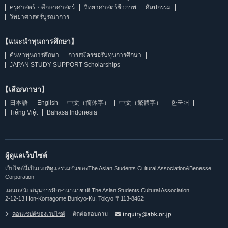
ครุศาสตร์・ศึกษาศาสตร์
วิทยาศาสตร์ชีวภาพ
ศิลปกรรม
วิทยาศาสตร์บูรณาการ
【แนะนำทุนการศึกษา】
ค้นหาทุนการศึกษา
การสมัครขอรับทุนการศึกษา
JAPAN STUDY SUPPORT Scholarships
【เลือกภาษา】
日本語
English
中文（简体字）
中文（繁體字）
한국어
Tiếng Việt
Bahasa Indonesia
ผู้ดูแลเว็บไซต์
เว็บไซต์นี้เป็นเวบที่ดูแลร่วมกันของThe Asian Students Cultural Association&Benesse
Corporation
แผนกสนับสนุนการศึกษานานาชาติ The Asian Students Cultural Association
2-12-13 Hon-Komagome,Bunkyo-Ku, Tokyo 〒113-8462
คอนเซปต์ของเวบไซต์
ติดต่อสอบถาม