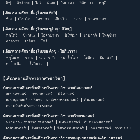
กิฟุ
ชิซุโอกะ
ไอจิ
มิเอะ
โทยามา
อิชิคาวา
ฟุคุอิ
[เลือกสถานศึกษาที่อยู่ในเขต คิงกิ]
ชิกะ
เกียวโต
โอซากา
เฮียวโกะ
นารา
วาคายามา
[เลือกสถานศึกษาที่อยู่ในเขต ชูโกกุ・ชิโกกุ]
ทตโตริ
ชิมาเนะ
โอคายามา
ฮิโรชิมา
ยามากุจิ
โทคุชิมา
คากาวา
เอฮิมา
โคจิ
[เลือกสถานศึกษาที่อยู่ในเขต คิวชู・โอกินาวา]
ฟุกุโอกะ
ซากะ
นางาซากิ
คุมาโมโตะ
โออิตะ
มิยาซากิ
คาโกะชิมา
โอกินาวา
【เลือกสถานศึกษาจากสาขาวิชา】
ค้นหาสถานศึกษาที่จะศึกษาในสาขาวิชาสายศิลปศาสตร์
อักษรศาสตร์
ภาษาศาสตร์
นิติศาสตร์
เศรษฐศาสตร์・บริหาร・พาณิชยกรรมศาสตร์
สังคมศาสตร์
ความสัมพันธ์ระหว่างประเทศ
ค้นหาสถานศึกษาที่จะศึกษาในสาขาวิชาสายวิทยาศาสตร์
พยาบาล・สาธารณสุขศาสตร์
แพทยศาสตร์・ทันตแพทยศาสตร์
เภสัชศาสตร์
วิทยาศาสตร์
วิศวกรรมศาสตร์
เกษตรศาสตร์・การประมง
ค้นหาสถานศึกษาที่จะศึกษาในสาขาวิชาสายมนุษยศาสตร์และวิทยาศาสตร์