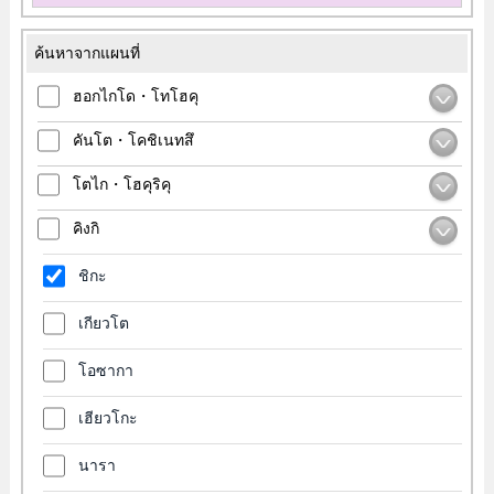
ค้นหาจากแผนที่
ฮอกไกโด・โทโฮคุ
คันโต・โคชิเนทสึ
โตไก・โฮคุริคุ
คิงกิ
ชิกะ
เกียวโต
โอซากา
เฮียวโกะ
นารา