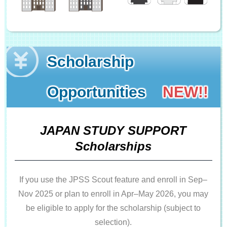
Scholarship
Opportunities
NEW!!
JAPAN STUDY SUPPORT
Scholarships
If you use the JPSS Scout feature and enroll in Sep–
Nov 2025 or plan to enroll in Apr–May 2026, you may
be eligible to apply for the scholarship (subject to
selection).