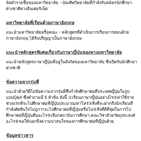
จัดทำรายชื่อของมหาวิทยาลัย・บัณฑิตวิทยาลัยที่กำลังรับสมัครนักศึกษา
ต่างชาติทางอินเตอร์เน็ต
มหาวิทยาลัยที่เรียนด้วยภาษาอังกฤษ
แนะนำมหาวิทยาลัยหรือคณะ・หลักสูตรที่ดำเนินการเรียนการสอนด้วย
ภาษาอังกฤษ,ได้รับปริญญาเป็นภาษาอังกฤษ
แนะนำหลักสูตรพิเศษเกี่ยวกับภาษาญี่ปุ่นของทางมหาวิทยาลัย
แนะนำหลักสูตรภาษาญี่ปุ่นที่อยู่ในสังกัดของมหาวิทยาลัย ซึ่งเปิดรับนักศึกษา
ต่างชาติ
ข้อความจากรุ่นพี่
แนะนำด้วยวิดีโอข้อความจากรุ่นพี่ซึ่งกำลังศึกษาต่อที่ประเทศญี่ปุ่นในรูป
แบบQ&A ซึ่งคำถามมี 6 หัวข้อ ดังนี้ ①เรียนภาษาญี่ปุ่นอย่างไร②ค่าใช้จ่าย
ช่วงแรกทีจะไปศึกษาต่อที่ญี่ปุ่นประมาณเท่าไหร่③สิ่งที่จะฝากถึงนักเรียนที่
กำลังตัดสินใจไม่ถูกว่าจะไปศึกษาต่อที่ญี่ปุ่นหรือไม่④สิ่งที่ดีที่สุดในการไป
ศึกษาต่อที่ญี่ปุ่นคืออะไร⑤เลือกสถาบันการศึกษา,คณะวิชาด้วยวัตถุประสงค์
อะไร⑥ขอให้บอกถึงความน่าสนใจของการศึกษาต่อที่ญี่ปุ่นด้วย
ข้อมูลข่าวสาร