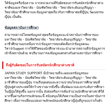
ให้ข้อมูลหรือข้อความ จากหน่วยงานที่รับผิดชอบการรับสมัครนักศึกษาต่าง
ชาติของมหาวิทยาลัย・บัณฑิตวิทยาลัย・วิทยาลัยระดับอนุปริญญา・
วิทยาลัยอาชีวศึกษาและข้อมูลล่าสุดเกี่ยวกับการศึกษาต่อที่ญี่ปุ่น,วัฒนธรรม
ญี่ปุ่น เป็นต้น
ข้อมูลสถาบันการศึกษา
สามารถดาวน์โหลดข้อมูลล่าสุดหรือข้อมูลแนะนำสถาบันการศึกษาของ
มหาวิทยาลัย・บัณฑิตวิทยาลัย・วิทยาลัยระดับอนุปริญญา・วิทยาลัย
อาชีวศึกษานอกเหนือจาก①ข้อมูลการสอบคัดเลือก②ข้อมูลคณะ
วิชา③Support การใช้ชีวิตของนักศึกษา④แนะนำอาคารสถานที่⑤ข้อมูลการ
เข้าถึงสถาบันด้วย ※ปริมาณการลงข้อมูลแตกต่างกันตามสถาบันการศึกษา
ถึงผู้รับผิดชอบในการรับสมัครนักศึกษาต่างชาติ
JAPAN STUDY SUPPORT มีเป้าหมายที่จะเผยแพร่ข้อมูลของ
มหาวิทยาลัย・บัณฑิตวิทยาลัย・วิทยาลัยระดับอนุปริญญา・วิทยาลัย
อาชีวศึกษาของญี่ปุ่น รวมถึงจุดเด่นและความน่าสนใจของการศึกษาต่อที่
ญี่ปุ่นสู่ต่างประเทศให้กว้างขวางมากยิ่งขึ้น เพื่อพัฒนาและยกระดับการศึกษา
ในญี่ปุ่นให้สูงขึ้น นอกจากนั้น ยังส่งเสริมการเพิ่มจำนวนนักศึกษาต่างชาติให้
มากขึ้นผ่านกิจกรรมลักษณะนี้ สนับสนุนให้เกิดความเป็นสากลในสถาบันการ
ศึกษา เพื่อการเปลี่ยนแปลงภาพลักษณ์ของนักศึกษาญี่ปุ่นที่ถูกมองว่าเก็บตัว