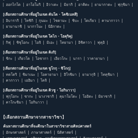
ฮอกไกโด
อาโอโมริ
อิวาเตะ
มิยากิ
อาคิตะ
ยามากาตะ
ฟุกุชิมา
[เลือกสถานศึกษาที่อยู่ในเขต คันโต・โคชิเนทสึ]
อิบารากิ
โทชิกิ
กุนมะ
ไซตามะ
ชิบะ
โตเกียว
คานากาวา
ยามานาชิ
นากาโนะ
นิอิกาตะ
[เลือกสถานศึกษาที่อยู่ในเขต โตไก・โฮคุริคุ]
กิฟุ
ชิซุโอกะ
ไอจิ
มิเอะ
โทยามา
อิชิคาวา
ฟุคุอิ
[เลือกสถานศึกษาที่อยู่ในเขต คิงกิ]
ชิกะ
เกียวโต
โอซากา
เฮียวโกะ
นารา
วาคายามา
[เลือกสถานศึกษาที่อยู่ในเขต ชูโกกุ・ชิโกกุ]
ทตโตริ
ชิมาเนะ
โอคายามา
ฮิโรชิมา
ยามากุจิ
โทคุชิมา
คากาวา
เอฮิมา
โคจิ
[เลือกสถานศึกษาที่อยู่ในเขต คิวชู・โอกินาวา]
ฟุกุโอกะ
ซากะ
นางาซากิ
คุมาโมโตะ
โออิตะ
มิยาซากิ
คาโกะชิมา
โอกินาวา
【เลือกสถานศึกษาจากสาขาวิชา】
ค้นหาสถานศึกษาที่จะศึกษาในสาขาวิชาสายศิลปศาสตร์
อักษรศาสตร์
ภาษาศาสตร์
นิติศาสตร์