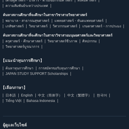
เศรษฐศาสตร์・บริหาร・พาณิชยกรรมศาสตร์
สังคมศาสตร์
ความสัมพันธ์ระหว่างประเทศ
ค้นหาสถานศึกษาที่จะศึกษาในสาขาวิชาสายวิทยาศาสตร์
พยาบาล・สาธารณสุขศาสตร์
แพทยศาสตร์・ทันตแพทยศาสตร์
เภสัชศาสตร์
วิทยาศาสตร์
วิศวกรรมศาสตร์
เกษตรศาสตร์・การประมง
ค้นหาสถานศึกษาที่จะศึกษาในสาขาวิชาสายมนุษยศาสตร์และวิทยาศาสตร์
ครุศาสตร์・ศึกษาศาสตร์
วิทยาศาสตร์ชีวภาพ
ศิลปกรรม
วิทยาศาสตร์บูรณาการ
【แนะนำทุนการศึกษา】
ค้นหาทุนการศึกษา
การสมัครขอรับทุนการศึกษา
JAPAN STUDY SUPPORT Scholarships
【เลือกภาษา】
日本語
English
中文（简体字）
中文（繁體字）
한국어
Tiếng Việt
Bahasa Indonesia
ผู้ดูแลเว็บไซต์