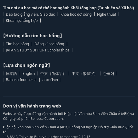
Tìm nơi du học mà có thể học ngành Khối tổng hợp (Tự nhiên và Xã hội)
Đào tạo giảng viên, Giáo dục
Khoa học đời sống
Nghệ thuật
Khoa học tổng hợp
【Hướng dẫn tìm học bổng】
Tìm học bổng
Đăng kí học bổng
JAPAN STUDY SUPPORT Scholarships
【Lựa chọn ngôn ngữ】
日本語
English
中文（简体字）
中文（繁體字）
한국어
Bahasa Indonesia
ภาษาไทย
Đơn vị vận hành trang web
Website này được đồng vận hành bởi Hiệp hội Văn hóa Sinh Viên Châu Á (ABK) và
Công ty cổ phần Benesse Coporation.
Hiệp hội Văn hóa Sinh Viên Châu Á (ABK) Phòng Sự nghiệp Hỗ trợ Giáo dục Quốc
tế
113-8642, Tokyo-to Bunkyo-ku Honkomagome 2-12-13