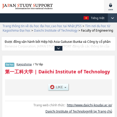
Tiếng Việt
Trang thông tin về du học đại học,cao học tại Nhật JPSS
>
Tìm nơi du học từ
Kagoshima Đại học
>
Daiichi Institute of Technology
>
Faculty of Engineering
Được đồng vận hành bởi Hiệp hội Asia Gakusei Bunka và Công ty cổ phần
Benesse Corporation, JAPAN STUDY SUPPORT đăng tải các thông tin của
khoảng 1.300 trường đại học, cao học, trường đại học ngắn hạn, trường
chuyên môn đang tiếp nhận du học sinh.
Tại đây có đăng các thông tin chi tiết về Daiichi Institute of Technology, và
Kagoshima
/ Tư lập
thông tin cần thiết dành cho du học sinh, như là về các Ngành Faculty of
EngineeringhoặcNgành Faculty of Aeronautical Engineering, thông tin về
第一工科大学
|
Daiichi Institute of Technology
từng ngành học, thông tin liên quan đến thi tuyển như số lượng tuyển sinh,
số lượng trúng tuyển, cở sở trang thiết bị, hướng dẫn địa điểm v.v...
Trang web chính thức:
http://www.daiichi-koudai.ac.jp/
Daiichi Institute of TechnologyVề lại Trang chủ