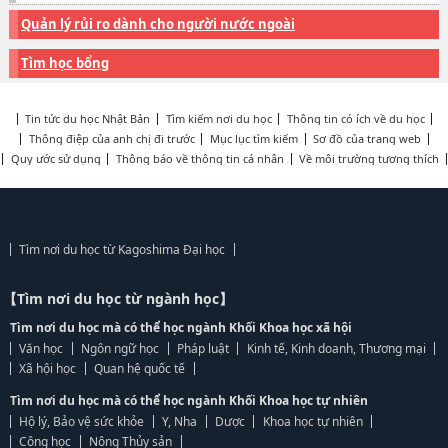
Quản lý rủi ro dành cho người nước ngoài
Tìm học bổng
Tin tức du học Nhật Bản
Tìm kiếm nơi du học
Thông tin có ích về du học
Thông điệp của anh chị đi trước
Mục lục tìm kiếm
Sơ đồ của trang web
Quy ước sử dụng
Thông báo về thông tin cá nhân
Về môi trường tương thích
Tìm nơi du học từ Kagoshima Đại học
【Tìm nơi du học từ ngành học】
Tìm nơi du học mà có thể học ngành Khối Khoa học xã hội
Văn học
Ngôn ngữ học
Pháp luật
Kinh tế, Kinh doanh, Thương mại
Xã hội học
Quan hệ quốc tế
Tìm nơi du học mà có thể học ngành Khối Khoa học tự nhiên
Hộ lý, Bảo vệ sức khỏe
Y, Nha
Dược
Khoa học tự nhiên
Công học
Nông Thủy sản