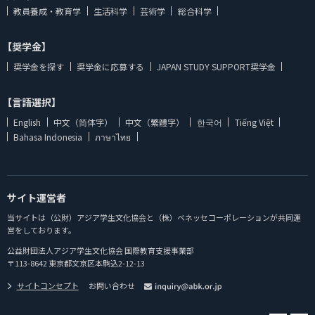
教員養成・教育学
生活科学
芸術学
総合科学
【奨学金】
奨学金を探す
奨学金に応募する
JAPAN STUDY SUPPORT奨学金
【言語選択】
English
中文（简体字）
中文（繁體字）
한국어
Tiếng Việt
Bahasa Indonesia
ภาษาไทย
サイト運営者
当サイトは（公財）アジア学生文化協会と（株）ベネッセコーポレーションが共同運
営をしております。
公益財団法人アジア学生文化協会 国際教育支援事業部
〒113-8642 東京都文京区本駒込2-12-13
サイトコンセプト
お問い合わせ