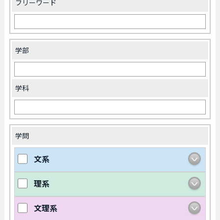
フリーワード
学部
学科
学問
文系
理系
文理系