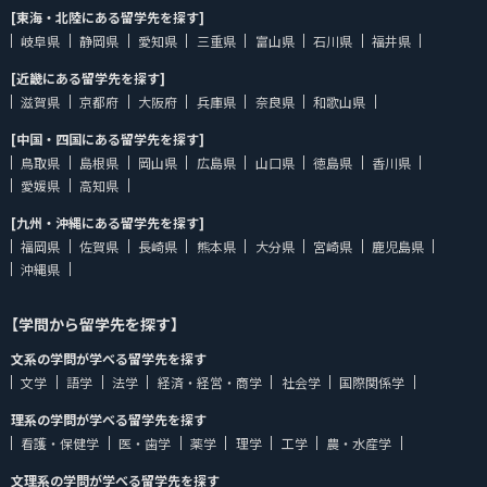
[東海・北陸にある留学先を探す]
岐阜県
静岡県
愛知県
三重県
富山県
石川県
福井県
[近畿にある留学先を探す]
滋賀県
京都府
大阪府
兵庫県
奈良県
和歌山県
[中国・四国にある留学先を探す]
鳥取県
島根県
岡山県
広島県
山口県
徳島県
香川県
愛媛県
高知県
[九州・沖縄にある留学先を探す]
福岡県
佐賀県
長崎県
熊本県
大分県
宮崎県
鹿児島県
沖縄県
【学問から留学先を探す】
文系の学問が学べる留学先を探す
文学
語学
法学
経済・経営・商学
社会学
国際関係学
理系の学問が学べる留学先を探す
看護・保健学
医・歯学
薬学
理学
工学
農・水産学
文理系の学問が学べる留学先を探す