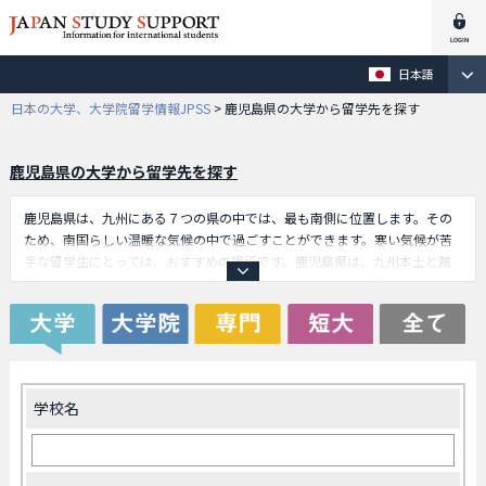
日本語
日本の大学、大学院留学情報JPSS
>
鹿児島県の大学から留学先を探す
鹿児島県の大学から留学先を探す
鹿児島県は、九州にある７つの県の中では、最も南側に位置します。その
ため、南国らしい温暖な気候の中で過ごすことができます。寒い気候が苦
手な留学生にとっては、おすすめの場所です。鹿児島県は、九州本土と離
島とに分かれており、いずれも留学生にとって新鮮な光景を見ることがで
きます。鹿児島県は、アメリカのジョージア州、韓国の全羅北道、中国の
江蘇省、香港、シンガポールと姉妹都市提携を結んでいます。また、アジ
ア各国からの留学生が多く受け入れられています。もちろん他の国の留学
生も大歓迎です。交通の便も比較的良いので、この鹿児島県を留学先の１
つとして検討することをおすすめします。
学校名