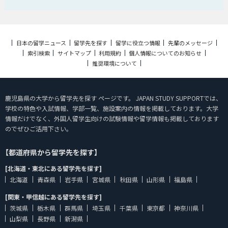
日本の留学ニュース
留学先を探す
留学に役立つ情報
先輩のメッセージ
索引検索
サイトマップ
利用規約
個人情報についてのお知らせ
推奨環境について
鹿児島県の大学から留学先を探す ページです。 JAPAN STUDY SUPPORTでは、
学校の特色や入試情報、学部一覧、施設案内の情報を掲載しております。大学
情報だけでなく、外国人留学生向けの試験情報や留学情報も掲載しております
のでぜひご活用下さい。
【都道府県から留学先を探す】
[北海道・東北にある留学先を探す]
北海道
青森県
岩手県
宮城県
秋田県
山形県
福島県
[関東・甲信越にある留学先を探す]
茨城県
栃木県
群馬県
埼玉県
千葉県
東京都
神奈川県
山梨県
長野県
新潟県