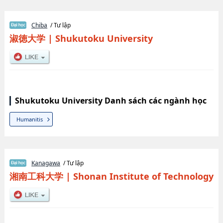
Chiba
/ Tư lập
淑徳大学
|
Shukutoku University
Shukutoku University Danh sách các ngành học
Humanitis
Kanagawa
/ Tư lập
湘南工科大学
|
Shonan Institute of Technology