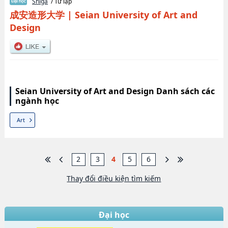
Shiga
/ Tư lập
成安造形大学
|
Seian University of Art and
Design
Seian University of Art and Design Danh sách các
ngành học
Art
2
3
4
5
6
Thay đổi điều kiện tìm kiếm
Đại học