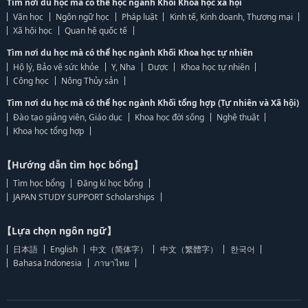
Tìm nơi du học mà có thể học ngành Khối Khoa học xã hội
Văn học
Ngôn ngữ học
Pháp luật
Kinh tế, Kinh doanh, Thương mại
Xã hội học
Quan hệ quốc tế
Tìm nơi du học mà có thể học ngành Khối Khoa học tự nhiên
Hộ lý, Bảo vệ sức khỏe
Y, Nha
Dược
Khoa học tự nhiên
Công học
Nông Thủy sản
Tìm nơi du học mà có thể học ngành Khối tổng hợp (Tự nhiên và Xã hội)
Đào tạo giảng viên, Giáo dục
Khoa học đời sống
Nghệ thuật
Khoa học tổng hợp
【Hướng dẫn tìm học bổng】
Tìm học bổng
Đăng kí học bổng
JAPAN STUDY SUPPORT Scholarships
【Lựa chọn ngôn ngữ】
日本語
English
中文（简体字）
中文（繁體字）
한국어
Bahasa Indonesia
ภาษาไทย