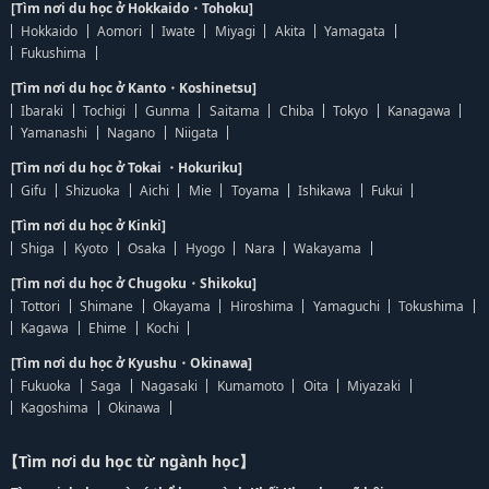
[Tìm nơi du học ở Hokkaido・Tohoku]
Hokkaido
Aomori
Iwate
Miyagi
Akita
Yamagata
Fukushima
[Tìm nơi du học ở Kanto・Koshinetsu]
Ibaraki
Tochigi
Gunma
Saitama
Chiba
Tokyo
Kanagawa
Yamanashi
Nagano
Niigata
[Tìm nơi du học ở Tokai ・Hokuriku]
Gifu
Shizuoka
Aichi
Mie
Toyama
Ishikawa
Fukui
[Tìm nơi du học ở Kinki]
Shiga
Kyoto
Osaka
Hyogo
Nara
Wakayama
[Tìm nơi du học ở Chugoku・Shikoku]
Tottori
Shimane
Okayama
Hiroshima
Yamaguchi
Tokushima
Kagawa
Ehime
Kochi
[Tìm nơi du học ở Kyushu・Okinawa]
Fukuoka
Saga
Nagasaki
Kumamoto
Oita
Miyazaki
Kagoshima
Okinawa
【Tìm nơi du học từ ngành học】