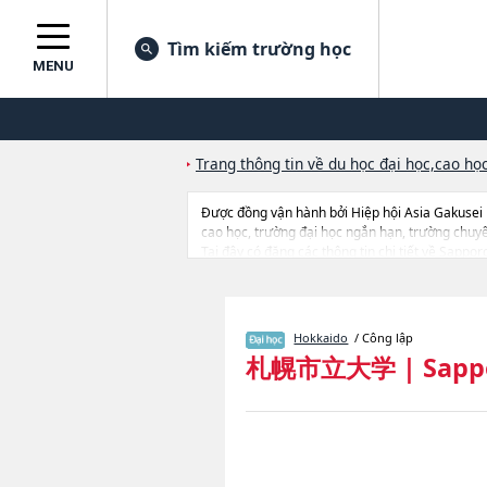
Tìm kiếm trường học
MENU
Trang thông tin về du học đại học,cao học
Được đồng vận hành bởi Hiệp hội Asia Gakusei
cao học, trường đại học ngắn hạn, trường chuy
Tại đây có đăng các thông tin chi tiết về Sappo
ngành học, thông tin liên quan đến thi tuyển như
Hokkaido
/ Công lập
札幌市立大学
|
Sapp