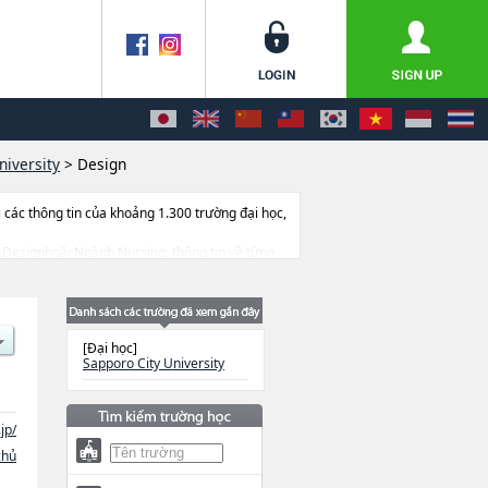
niversity
>
Design
ác thông tin của khoảng 1.300 trường đại học,
ành DesignhoặcNgành Nursing, thông tin về từng
m v.v...
[Đại học]
Sapporo City University
jp/
chủ