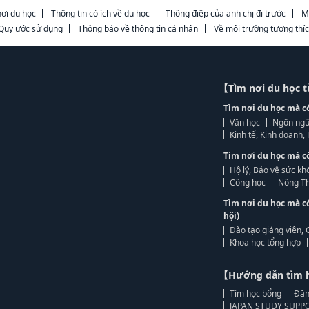
ơi du học
Thông tin có ích về du học
Thông điệp của anh chị đi trước
M
Quy ước sử dụng
Thông báo về thông tin cá nhân
Về môi trường tương thí
【Tìm nơi du học 
Tìm nơi du học mà c
Văn học
Ngôn ngữ
Kinh tế, Kinh doanh
Tìm nơi du học mà c
Hộ lý, Bảo vệ sức kh
Công học
Nông Th
Tìm nơi du học mà c
hội)
Đào tạo giảng viên, 
Khoa học tổng hợp
【Hướng dẫn tìm 
Tìm học bổng
Đăn
JAPAN STUDY SUPPO