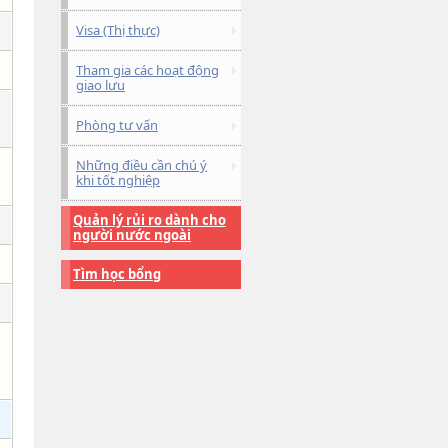
Visa (Thị thực)
Tham gia các hoạt động
giao lưu
Phòng tư vấn
Những điều cần chú ý
khi tốt nghiệp
Quản lý rủi ro dành cho
người nước ngoài
Tìm học bổng