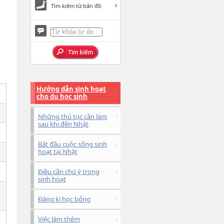
Tìm kiếm từ bản đồ
Hướng dẫn sinh hoạt
cho du học sinh
Những thủ tục cần làm
sau khi đến Nhật
Bắt đầu cuộc sống sinh
hoạt tại Nhật
Điều cần chú ý trong
sinh hoạt
Đăng kí học bổng
Việc làm thêm