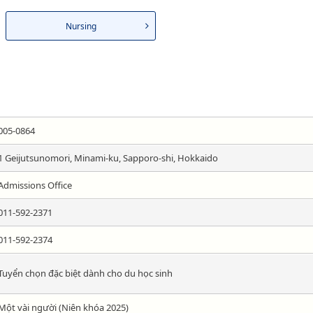
Nursing
005-0864
1 Geijutsunomori, Minami-ku, Sapporo-shi, Hokkaido
Admissions Office
011-592-2371
011-592-2374
Tuyển chọn đặc biệt dành cho du học sinh
Một vài người (Niên khóa 2025)