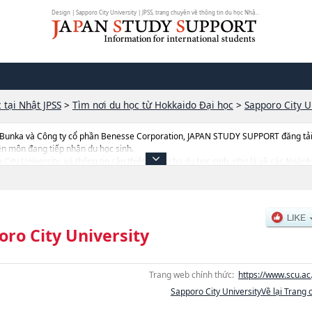
Design | Sapporo City University | JPSS, trang chuyên về thông tin du học Nhậ...
 tại Nhật JPSS
>
Tìm nơi du học từ Hokkaido Đại học
>
Sapporo City U
 Bunka và Công ty cổ phần Benesse Corporation, JAPAN STUDY SUPPORT đăng tải c
ên môn đang tiếp nhận du học sinh.
ro City University, và thông tin cần thiết dành cho du học sinh, như là về các Ng
 số lượng tuyển sinh, số lượng trúng tuyển, cở sở trang thiết bị, hướng dẫn địa điể
oro City University
Trang web chính thức:
https://www.scu.ac.
Sapporo City UniversityVề lại Trang 