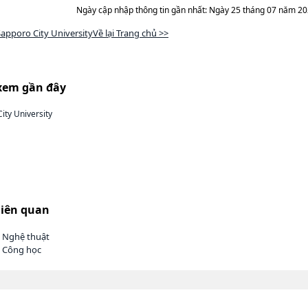
Ngày cập nhập thông tin gần nhất: Ngày 25 tháng 07 năm 2
apporo City UniversityVề lại Trang chủ >>
xem gần đây
ity University
liên quan
h Nghệ thuật
h Công học