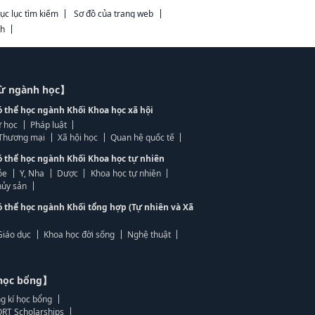
ục lục tìm kiếm
Sơ đồ của trang web
ch
từ ngành học】
ó thể học ngành Khối Khoa học xã hội
 học
Pháp luật
, Thương mại
Xã hội học
Quan hệ quốc tế
ó thể học ngành Khối Khoa học tự nhiên
ỏe
Y, Nha
Dược
Khoa học tự nhiên
ủy sản
ó thể học ngành Khối tổng hợp (Tự nhiên và Xã
Giáo dục
Khoa học đời sống
Nghệ thuật
học bổng】
g kí học bổng
RT Scholarships