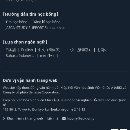
【Hướng dẫn tìm học bổng】
Tìm học bổng
Đăng kí học bổng
JAPAN STUDY SUPPORT Scholarships
【Lựa chọn ngôn ngữ】
日本語
English
中文（简体字）
中文（繁體字）
한국어
Bahasa Indonesia
ภาษาไทย
Đơn vị vận hành trang web
Website này được đồng vận hành bởi Hiệp hội Văn hóa Sinh Viên Châu Á (ABK) và
Công ty cổ phần Benesse Coporation.
Hiệp hội Văn hóa Sinh Viên Châu Á (ABK) Phòng Sự nghiệp Hỗ trợ Giáo dục Quốc
tế
113-8642, Tokyo-to Bunkyo-ku Honkomagome 2-12-13
Khái niệm về trang web
Liên hệ