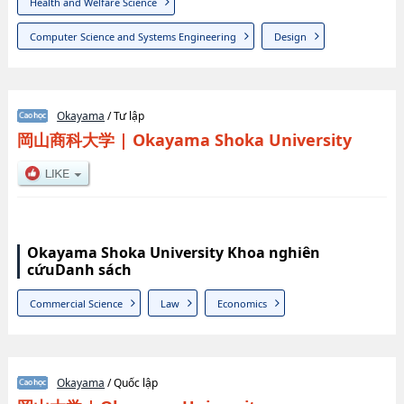
Health and Welfare Science
Computer Science and Systems Engineering
Design
Okayama
/ Tư lập
岡山商科大学
|
Okayama Shoka University
Okayama Shoka University Khoa nghiên
cứuDanh sách
Commercial Science
Law
Economics
Okayama
/ Quốc lập