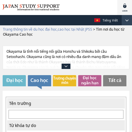
Tiếng Việt
Trang thông tin về du học đại học,cao học tại Nhật JPSS
>
Tìm nơi du học từ
Okayama Cao học
Okayama là tỉnh nổi tiếng nối giữa Honshu và Shikoku bởi cầu
Setoohashi. Okayama cũng là nơi có nhiều địa danh mang đậm dấu ấn
của thời Edo như là thành Okayama hay là thành Bichu Matsuyama.
Ngoài ra, Okayama còn là quê hương của chuyện dân gian nhật nổi tiếng
Momotaro. Nếu đến du học ở đây bạn sẽ được trải nghiệm cả hai loại
văn hoá cổ truyền và hiện đại. Thêm vào đó tỷ lệ du học sinh của các
nước châu Á như Ấn độ,Trung quốc và Hàn quốc ở đây rất cao nên đây
chính là nơi lý tưởng với những bạn nào muốn mở rộng giao lưu. Trên
thực tế Okayama là tỉnh có mối quan hệ tốt đẹp với các nước châu Á.
Tên trường
Từ khóa tự do