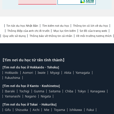
Tin tức du học Nhật Bản
Tìm kiếm nơi du học
Thông tin có ích về du học
Thông điệp của anh chị đi trước
Mục lục tìm kiếm
Sơ đồ của trang web
Quy ước sử dụng
Thông báo về thông tin cá nhân
Về môi trường tương thích
【Tìm nơi du học từ tên tỉnh thành】
[Tìm nơi du học ở Hokkaido・Tohoku]
Hokkaido
Aomori
Iwate
Miyagi
Akita
Yamagata
Fukushima
[Tìm nơi du học ở Kanto・Koshinetsu]
Ibaraki
Tochigi
Gunma
Saitama
Chiba
Tokyo
Kanagawa
Yamanashi
Nagano
Niigata
[Tìm nơi du học ở Tokai ・Hokuriku]
Gifu
Shizuoka
Aichi
Mie
Toyama
Ishikawa
Fukui