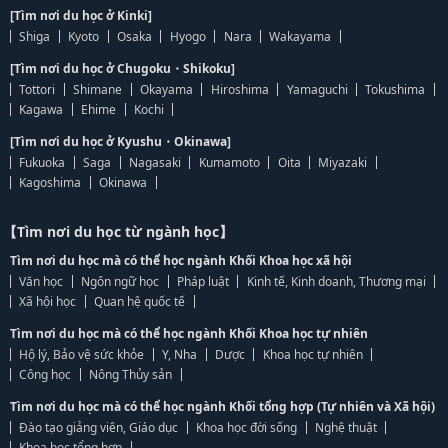
[Tìm nơi du học ở Kinki]
Shiga
Kyoto
Osaka
Hyogo
Nara
Wakayama
[Tìm nơi du học ở Chugoku・Shikoku]
Tottori
Shimane
Okayama
Hiroshima
Yamaguchi
Tokushima
Kagawa
Ehime
Kochi
[Tìm nơi du học ở Kyushu・Okinawa]
Fukuoka
Saga
Nagasaki
Kumamoto
Oita
Miyazaki
Kagoshima
Okinawa
【Tìm nơi du học từ ngành học】
Tìm nơi du học mà có thể học ngành Khối Khoa học xã hội
Văn học
Ngôn ngữ học
Pháp luật
Kinh tế, Kinh doanh, Thương mại
Xã hội học
Quan hệ quốc tế
Tìm nơi du học mà có thể học ngành Khối Khoa học tự nhiên
Hộ lý, Bảo vệ sức khỏe
Y, Nha
Dược
Khoa học tự nhiên
Công học
Nông Thủy sản
Tìm nơi du học mà có thể học ngành Khối tổng hợp (Tự nhiên và Xã hội)
Đào tạo giảng viên, Giáo dục
Khoa học đời sống
Nghệ thuật
Khoa học tổng hợp