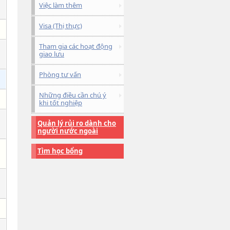
Việc làm thêm
Visa (Thị thực)
Tham gia các hoạt động
giao lưu
Phòng tư vấn
Những điều cần chú ý
khi tốt nghiệp
Quản lý rủi ro dành cho
người nước ngoài
Tìm học bổng