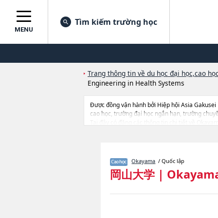
Tìm kiếm trường học
MENU
Trang thông tin về du học đại học,cao học
Engineering in Health Systems
Được đồng vận hành bởi Hiệp hội Asia Gakusei
cao học, trường đại học ngắn hạn, trường chuy
Tại đây có đăng các thông tin chi tiết về Okaya
ScienceshoặcGraduate School of Environmental
Law (Professional Degree Course)hoặcInterdisci
lượng tuyển sinh, số lượng trúng tuyển, cở sở tra
Okayama
/ Quốc lập
岡山大学
|
Okayama