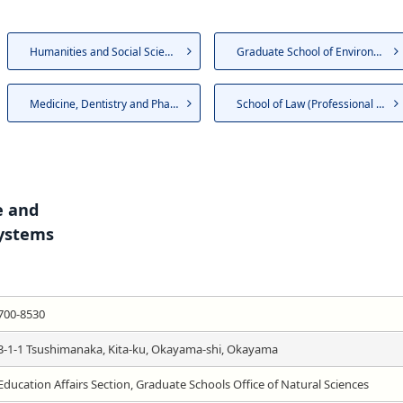
Humanities and Social Sciences
Graduate School of Environmen...
Medicine, Dentistry and Pharm...
School of Law (Professional D...
e and
Systems
700-8530
3-1-1 Tsushimanaka, Kita-ku, Okayama-shi, Okayama
Education Affairs Section, Graduate Schools Office of Natural Sciences