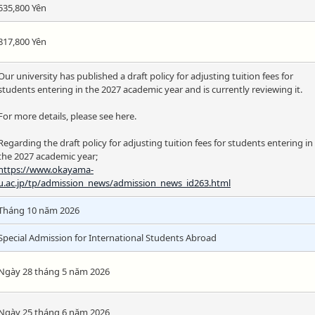
535,800 Yên
817,800 Yên
Our university has published a draft policy for adjusting tuition fees for
students entering in the 2027 academic year and is currently reviewing it.
For more details, please see here.
Regarding the draft policy for adjusting tuition fees for students entering in
the 2027 academic year;
https://www.okayama-
u.ac.jp/tp/admission_news/admission_news_id263.html
Tháng 10 năm 2026
Special Admission for International Students Abroad
Ngày 28 tháng 5 năm 2026
Ngày 25 tháng 6 năm 2026