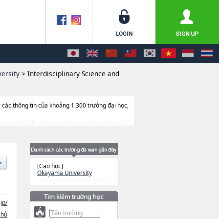
ersity
>
Interdisciplinary Science and
ác thông tin của khoảng 1.300 trường đại học,
te School of EducationhoặcHumanities and Social
stry and Pharmaceutical ScienceshoặcSchool of
 cứu, thông tin liên quan đến thi tuyển như số
[Cao học]
Okayama University
jp/
chủ