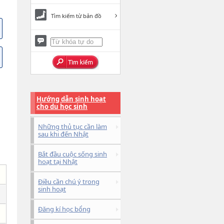
Tìm kiếm từ bản đồ
Hướng dẫn sinh hoạt
cho du học sinh
Những thủ tục cần làm
sau khi đến Nhật
Bắt đầu cuộc sống sinh
hoạt tại Nhật
Điều cần chú ý trong
sinh hoạt
Đăng kí học bổng