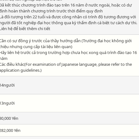
Đã kết thúc chương trình đào tạo trên 16 năm ở nước ngoài, hoặc có dự
định hoàn thành chương trình trước thời điểm quy định
Là đối tượng trên 22 tuổi và được công nhận có trình độ tương đương với
người đã tốt nghiệp đại học thông qua kỳ thẩm định cá biệt tư cách dự thi.
Liên hệ để biết thêm chi tiết
Cần có sự đồng ý trước của thầy hướng dẫn (Trường đại học không giới
thiệu nhưng cung cấp tài liệu liên quan)
Hãy liên hệ trước cả trong trường hợp chưa học xong quá trình đào tạo 16
năm
Các điều khác(For examination of Japanese language, please refer to the
application guidelines.)
14người
13người
30,000 Yên
282,000 Yên