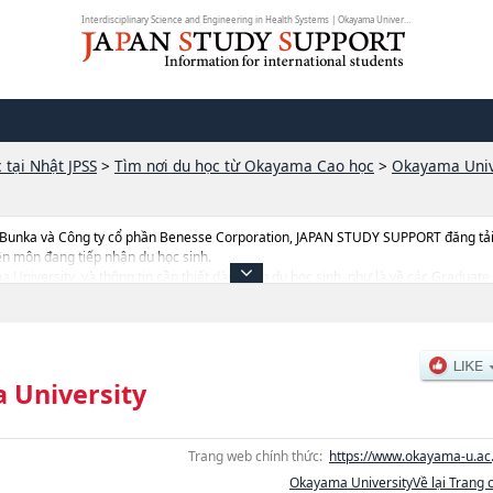
Interdisciplinary Science and Engineering in Health Systems | Okayama Univers...
 tại Nhật JPSS
>
Tìm nơi du học từ Okayama Cao học
>
Okayama Univ
 Bunka và Công ty cổ phần Benesse Corporation, JAPAN STUDY SUPPORT đăng tải c
ên môn đang tiếp nhận du học sinh.
ma University, và thông tin cần thiết dành cho du học sinh, như là về các Gradua
, Life, Natural Science and TechnologyhoặcHealth ScienceshoặcMedicine, Denti
plinary Science and Engineering in Health Systems, thông tin về từng khoa nghiên
ng thiết bị, hướng dẫn địa điểm v.v...
 University
Trang web chính thức:
https://www.okayama-u.ac.
Okayama UniversityVề lại Trang 