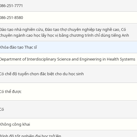
086-251-7771
086-251-8580
Đào tạo nhà nghiên cứu, Đào tạo thợ chuyên nghiệp tay nghề cao, Có
chuyên ngành cao học lấy học vị bằng chương trình chỉ dùng tiếng Anh
Khóa đào tạo Thạc sĩ
Department of Interdisciplinary Science and Engineering in Health Systems
Có chế độ tuyển chọn đăc biệt cho du học sinh
Có thể được
Có
Không công khai
Trình độ tốt nghiệp đại học trở lên