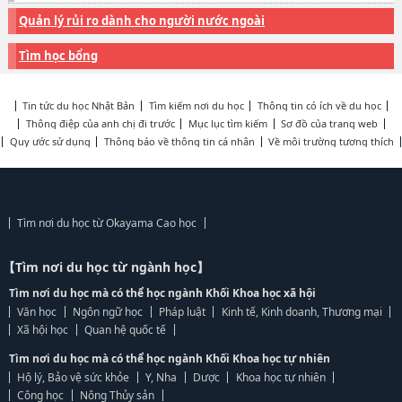
Quản lý rủi ro dành cho người nước ngoài
Tìm học bổng
Tin tức du học Nhật Bản
Tìm kiếm nơi du học
Thông tin có ích về du học
Thông điệp của anh chị đi trước
Mục lục tìm kiếm
Sơ đồ của trang web
Quy ước sử dụng
Thông báo về thông tin cá nhân
Về môi trường tương thích
Tìm nơi du học từ Okayama Cao học
【Tìm nơi du học từ ngành học】
Tìm nơi du học mà có thể học ngành Khối Khoa học xã hội
Văn học
Ngôn ngữ học
Pháp luật
Kinh tế, Kinh doanh, Thương mại
Xã hội học
Quan hệ quốc tế
Tìm nơi du học mà có thể học ngành Khối Khoa học tự nhiên
Hộ lý, Bảo vệ sức khỏe
Y, Nha
Dược
Khoa học tự nhiên
Công học
Nông Thủy sản