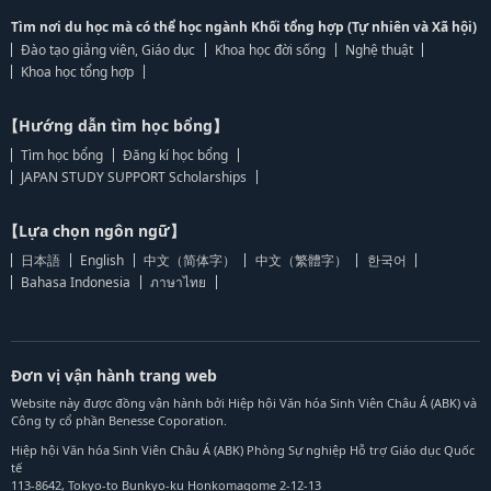
Tìm nơi du học mà có thể học ngành Khối tổng hợp (Tự nhiên và Xã hội)
Đào tạo giảng viên, Giáo dục
Khoa học đời sống
Nghệ thuật
Khoa học tổng hợp
【Hướng dẫn tìm học bổng】
Tìm học bổng
Đăng kí học bổng
JAPAN STUDY SUPPORT Scholarships
【Lựa chọn ngôn ngữ】
日本語
English
中文（简体字）
中文（繁體字）
한국어
Bahasa Indonesia
ภาษาไทย
Đơn vị vận hành trang web
Website này được đồng vận hành bởi Hiệp hội Văn hóa Sinh Viên Châu Á (ABK) và
Công ty cổ phần Benesse Coporation.
Hiệp hội Văn hóa Sinh Viên Châu Á (ABK) Phòng Sự nghiệp Hỗ trợ Giáo dục Quốc
tế
113-8642, Tokyo-to Bunkyo-ku Honkomagome 2-12-13