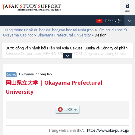
Tiếng Việt
Trang thông tin về du học đại học,cao học tại Nhật JPSS
>
Tìm nơi du học từ
Okayama Cao học
>
Okayama Prefectural University
>
Design
Được đồng vận hành bởi Hiệp hội Asia Gakusei Bunka và Công ty cổ phần
Benesse Corporation, JAPAN STUDY SUPPORT đăng tải các thông tin của
khoảng 1.300 trường đại học, cao học, trường đại học ngắn hạn, trường
chuyên môn đang tiếp nhận du học sinh.
Tại đây có đăng các thông tin chi tiết về Okayama Prefectural University,
Okayama
/ Công lập
và thông tin cần thiết dành cho du học sinh, như là về các Health and
Welfare SciencehoặcComputer Science and Systems
岡山県立大学
|
Okayama Prefectural
EngineeringhoặcDesign, thông tin về từng khoa nghiên cứu, thông tin liên
University
quan đến thi tuyển như số lượng tuyển sinh, số lượng trúng tuyển, cở sở
trang thiết bị, hướng dẫn địa điểm v.v...
Trang web chính thức:
https://www.oka-pu.ac.jp/