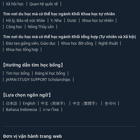
Xã hội học
Quan hệ quốc tế
Tìm nơi du học mà có thể học ngành Khối Khoa học tự nhiên
Hộ lý, Bảo vệ sức khỏe
Y, Nha
Dược
Khoa học tự nhiên
Công học
Nông Thủy sản
Tìm nơi du học mà có thể học ngành Khối tổng hợp (Tự nhiên và Xã hội)
Đào tạo giảng viên, Giáo dục
Khoa học đời sống
Nghệ thuật
Khoa học tổng hợp
【Hướng dẫn tìm học bổng】
Tìm học bổng
Đăng kí học bổng
JAPAN STUDY SUPPORT Scholarships
【Lựa chọn ngôn ngữ】
日本語
English
中文（简体字）
中文（繁體字）
한국어
Bahasa Indonesia
ภาษาไทย
Đơn vị vận hành trang web