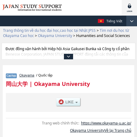
Tiếng Việt
Trang thông tin về du học đại học,cao học tại Nhật JPSS
>
Tìm nơi du học từ
Okayama Cao học
>
Okayama University
>
Humanities and Social Sciences
Được đồng vận hành bởi Hiệp hội Asia Gakusei Bunka và Công ty cổ phần
Benesse Corporation, JAPAN STUDY SUPPORT đăng tải các thông tin của
khoảng 1.300 trường đại học, cao học, trường đại học ngắn hạn, trường
chuyên môn đang tiếp nhận du học sinh.
Tại đây có đăng các thông tin chi tiết về Okayama University, và thông tin
Okayama
/ Quốc lập
cần thiết dành cho du học sinh, như là về các Graduate School of
EducationhoặcHumanities and Social ScienceshoặcGraduate School of
岡山大学
|
Okayama University
Environmental, Life, Natural Science and TechnologyhoặcHealth
ScienceshoặcMedicine, Dentistry and Pharmaceutical
ScienceshoặcSchool of Law (Professional Degree
Course)hoặcInterdisciplinary Science and Engineering in Health Systems,
thông tin về từng khoa nghiên cứu, thông tin liên quan đến thi tuyển như
số lượng tuyển sinh, số lượng trúng tuyển, cở sở trang thiết bị, hướng dẫn
địa điểm v.v...
Trang web chính thức:
https://www.okayama-u.ac.jp/
Okayama UniversityVề lại Trang chủ