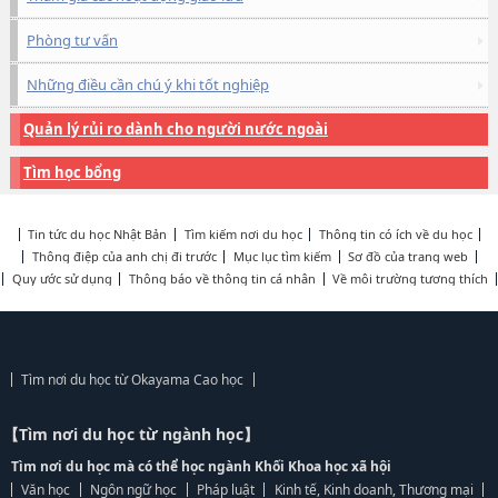
Phòng tư vấn
Những điều cần chú ý khi tốt nghiệp
Quản lý rủi ro dành cho người nước ngoài
Tìm học bổng
Tin tức du học Nhật Bản
Tìm kiếm nơi du học
Thông tin có ích về du học
Thông điệp của anh chị đi trước
Mục lục tìm kiếm
Sơ đồ của trang web
Quy ước sử dụng
Thông báo về thông tin cá nhân
Về môi trường tương thích
Tìm nơi du học từ Okayama Cao học
【Tìm nơi du học từ ngành học】
Tìm nơi du học mà có thể học ngành Khối Khoa học xã hội
Văn học
Ngôn ngữ học
Pháp luật
Kinh tế, Kinh doanh, Thương mại