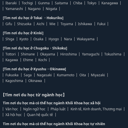
Ibaraki
Tochigi
Gunma
Saitama
Chiba
Tokyo
Kanagawa
Yamanashi
Nagano
Niigata
[Tìm nơi du học ở Tokai ・Hokuriku]
Gifu
Shizuoka
Aichi
Mie
Toyama
Ishikawa
Fukui
[Tìm nơi du học ở Kinki]
Shiga
Kyoto
Osaka
Hyogo
Nara
Wakayama
[Tìm nơi du học ở Chugoku・Shikoku]
Tottori
Shimane
Okayama
Hiroshima
Yamaguchi
Tokushima
Kagawa
Ehime
Kochi
[Tìm nơi du học ở Kyushu・Okinawa]
Fukuoka
Saga
Nagasaki
Kumamoto
Oita
Miyazaki
Kagoshima
Okinawa
【Tìm nơi du học từ ngành học】
Tìm nơi du học mà có thể học ngành Khối Khoa học xã hội
Văn học
Ngôn ngữ học
Pháp luật
Kinh tế, Kinh doanh, Thương mại
Xã hội học
Quan hệ quốc tế
Tìm nơi du học mà có thể học ngành Khối Khoa học tự nhiên