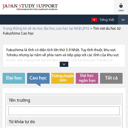
Tiếng Việt
Trang thông tin về du học đại học,cao học tại Nhật JPSS
>
Tìm nơi du học từ
Fukushima Cao học
Fukushima là tỉnh có diện tích lớn thứ 3 ở Nhật. Tuy tỉnh thuộc khu vực
Tohoku nhưng lại nằm về phía nam và tiếp giáp với các tỉnh của khu vực
Kanto, nên mang một vai trò làm cầu nối của hai khu vực Tohoku và
Kanto. Khí hậu ở đây có sự chêch lệch đáng kể giữa các thành phố trong
tỉnh. Cùng một thời điểm nhưng vùng ven biển và vùng núi nhiều khi
chênh lệch nhau tới 5 độ. Tuy nhiên, với thiên nhiên phong phú với hơn 10
công viên tự nhiên lớn, Fukushima có thể nói là một môi trường sinh sống
tốt.
Tên trường
Từ khóa tự do