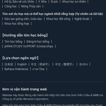
Hộ lý, Bảo vệ sức khỏe
Y, Nha
Dược
Khoa học tự nhiên
Công học
Nông Thủy sản
Tìm nơi du học mà có thể học ngành Khối tổng hợp (Tự nhiên và Xã hội)
Đào tạo giảng viên, Giáo dục
Khoa học đời sống
Nghệ thuật
Khoa học tổng hợp
【Hướng dẫn tìm học bổng】
Tìm học bổng
Đăng kí học bổng
JAPAN STUDY SUPPORT Scholarships
【Lựa chọn ngôn ngữ】
日本語
English
中文（简体字）
中文（繁體字）
한국어
Bahasa Indonesia
ภาษาไทย
Đơn vị vận hành trang web
Website này được đồng vận hành bởi Hiệp hội Văn hóa Sinh Viên Châu Á (ABK) và
Công ty cổ phần Benesse Coporation.
Hiệp hội Văn hóa Sinh Viên Châu Á (ABK) Phòng Sự nghiệp Hỗ trợ Giáo dục Quốc