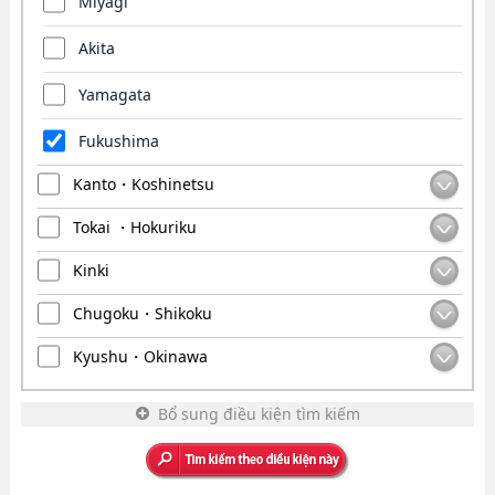
Miyagi
Akita
Yamagata
Fukushima
Kanto・Koshinetsu
Tokai ・Hokuriku
Kinki
Chugoku・Shikoku
Kyushu・Okinawa
Bổ sung điều kiện tìm kiếm