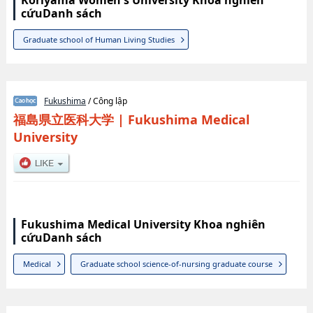
Koriyama Women's University Khoa nghiên
cứuDanh sách
Graduate school of Human Living Studies
Fukushima
/ Công lập
福島県立医科大学
|
Fukushima Medical
University
Fukushima Medical University Khoa nghiên
cứuDanh sách
Medical
Graduate school science-of-nursing graduate course