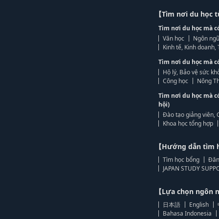
【Tìm nơi du học 
Tìm nơi du học mà c
Văn học
Ngôn ngữ
Kinh tế, Kinh doanh
Tìm nơi du học mà c
Hộ lý, Bảo vệ sức kh
Công học
Nông Th
Tìm nơi du học mà c
hội)
Đào tạo giảng viên, 
Khoa học tổng hợp
【Hướng dẫn tìm 
Tìm học bổng
Đăn
JAPAN STUDY SUPPO
【Lựa chọn ngôn
日本語
English
Bahasa Indonesia