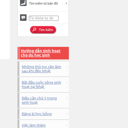
Tìm kiếm từ bản đồ
Hướng dẫn sinh hoạt
cho du học sinh
Những thủ tục cần làm
sau khi đến Nhật
Bắt đầu cuộc sống sinh
hoạt tại Nhật
Điều cần chú ý trong
sinh hoạt
Đăng kí học bổng
Việc làm thêm