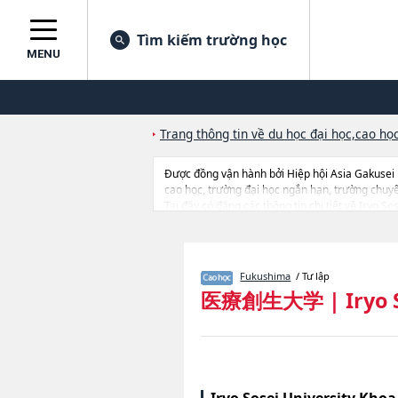
Tìm kiếm trường học
MENU
Trang thông tin về du học đại học,cao học
Được đồng vận hành bởi Hiệp hội Asia Gakusei
cao học, trường đại học ngắn hạn, trường chuy
Tại đây có đăng các thông tin chi tiết về Iryo S
Humanities, thông tin về từng khoa nghiên cứu, t
Fukushima
/ Tư lập
医療創生大学
|
Iryo 