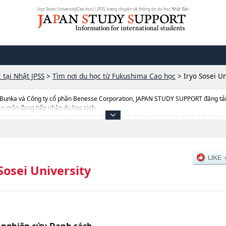
Iryo Sosei University(Cao học) | JPSS, trang chuyên về thông tin du học Nhật Bản
 tại Nhật JPSS
>
Tìm nơi du học từ Fukushima Cao học
>
Iryo Sosei Un
 Bunka và Công ty cổ phần Benesse Corporation, JAPAN STUDY SUPPORT đăng tải c
ên môn đang tiếp nhận du học sinh.
osei University, và thông tin cần thiết dành cho du học sinh, như là về các Life 
hông tin liên quan đến thi tuyển như số lượng tuyển sinh, số lượng trúng tuyển, cở
Sosei University