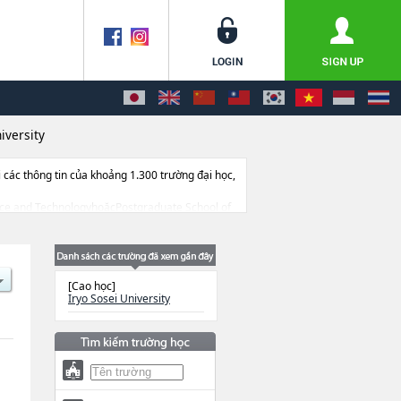
iversity
ác thông tin của khoảng 1.300 trường đại học,
Science and TechnologyhoặcPostgraduate School of
 sở trang thiết bị, hướng dẫn địa điểm v.v...
[Cao học]
Iryo Sosei University