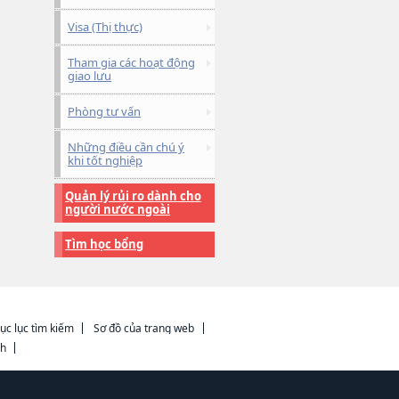
Visa (Thị thực)
Tham gia các hoạt động
giao lưu
Phòng tư vấn
Những điều cần chú ý
khi tốt nghiệp
Quản lý rủi ro dành cho
người nước ngoài
Tìm học bổng
ục lục tìm kiếm
Sơ đồ của trang web
ch