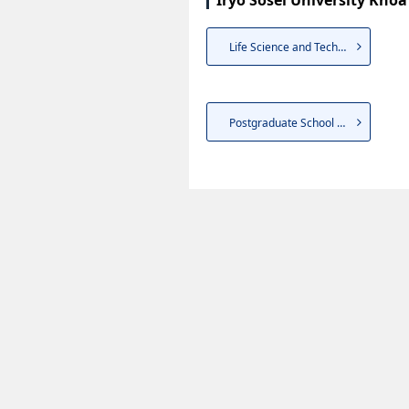
Iryo Sosei University Kho
Life Science and Technology
Postgraduate School of Humani...