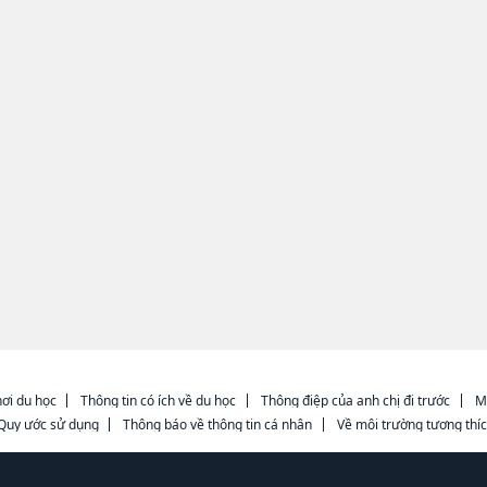
ơi du học
Thông tin có ích về du học
Thông điệp của anh chị đi trước
M
Quy ước sử dụng
Thông báo về thông tin cá nhân
Về môi trường tương thí