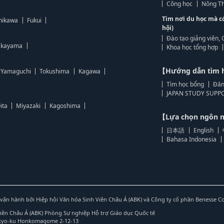
Công học
Nông Th
Tìm nơi du học mà c
hikawa
Fukui
hội)
Đào tạo giảng viên, 
kayama
Khoa học tổng hợp
【Hướng dẫn tìm 
Yamaguchi
Tokushima
Kagawa
Tìm học bổng
Đăn
JAPAN STUDY SUPPO
ita
Miyazaki
Kagoshima
【Lựa chọn ngôn
日本語
English
Bahasa Indonesia
vận hành bởi Hiệp hội Văn hóa Sinh Viên Châu Á (ABK) và Công ty cổ phần Benesse C
Viên Châu Á (ABK) Phòng Sự nghiệp Hỗ trợ Giáo dục Quốc tế
nkyo-ku Honkomagome 2-12-13