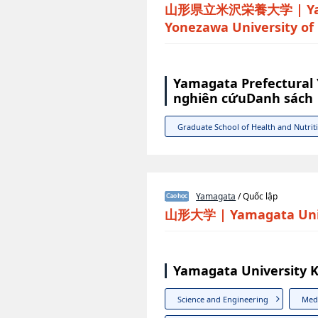
山形県立米沢栄養大学
|
Y
Yonezawa University of 
Yamagata Prefectural 
nghiên cứuDanh sách
Graduate School of Health and Nutrit
Yamagata
/ Quốc lập
山形大学
|
Yamagata Uni
Yamagata University 
Science and Engineering
Med