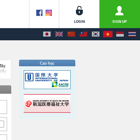
đây
tiếp
 du