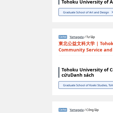
Tohoku University of 
Graduate School of Art and Design
Yamagata
/ Tư lập
東北公益文科大学
|
Tohok
Community Service and
Tohoku University of 
cứuDanh sách
Graduate School of Koeki Studies, To
Yamagata
/ Công lập