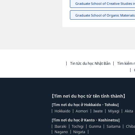
Graduate School of Creative Studies i
Graduate School of Organic Materials
Tin tức du học Nhật Bản
Tìm kiếm n
【Tìm nơi du học từ tên tỉnh thành】
[Tìm nơi du học ở Hokkaido・Tohoku]
Hokkaido
Aomori
Iwate
Miyagi
Akita
[Tìm nơi du học ở Kanto・Koshinetsu]
Ibaraki
Tochigi
Gunma
Saitama
Chib
Nagano
Niigata