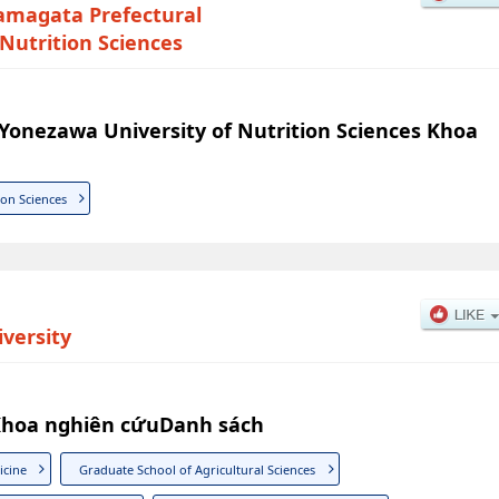
amagata Prefectural
Nutrition Sciences
Yonezawa University of Nutrition Sciences Khoa
ion Sciences
versity
Khoa nghiên cứuDanh sách
icine
Graduate School of Agricultural Sciences