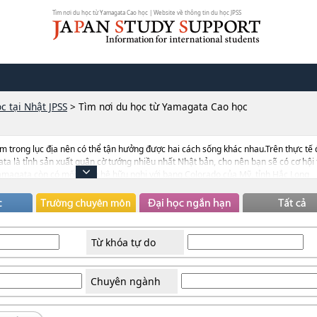
Tìm nơi du học từ Yamagata Cao học | Website về thông tin du học JPSS
c tại Nhật JPSS
>
Tìm nơi du học từ Yamagata Cao học
m trong lục địa nên có thể tận hưởng được hai cách sống khác nhau.Trên thực tế 
ata là tỉnh sản xuất quân cờ tướng nhiều nhất Nhật bản, cho nên bạn sẽ có cơ hội 
Yamagata còn có mối quan hệ hữu nghị với bang Colorado của Mỹ, tỉnh Hắc Long
ndonesia. Yamagata không những nhận du học sinh từ các nước này mà còn nhận
Từ khóa tự do
Chuyên ngành