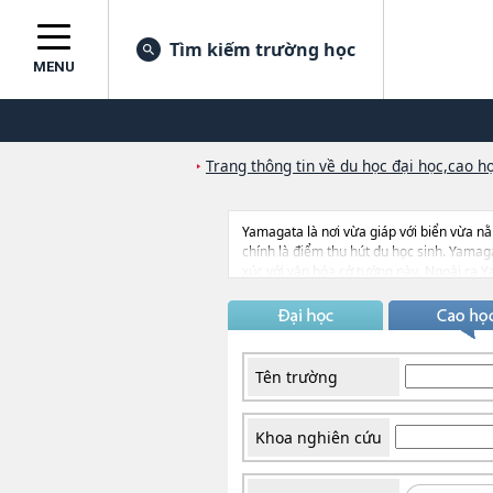
Tìm kiếm trường học
MENU
Trang thông tin về du học đại học,cao họ
Yamagata là nơi vừa giáp với biển vừa nằ
chính là điểm thu hút du học sinh. Yamag
xúc với văn hóa cờ tướng này. Ngoài ra 
Giang của Trung quốc, bang Papua của I
học sinh từ nhiều nước khác nữa.
Tên trường
Khoa nghiên cứu