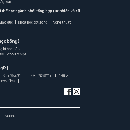
ủy sản
ó thể học ngành Khối tổng hợp (Tự nhiên và Xã
Giáo dục
Khoa học đời sống
Nghệ thuật
học bổng】
g kí học bổng
RT Scholarships
 ngữ】
中文（简体字）
中文（繁體字）
한국어
ภาษาไทย
oporation.