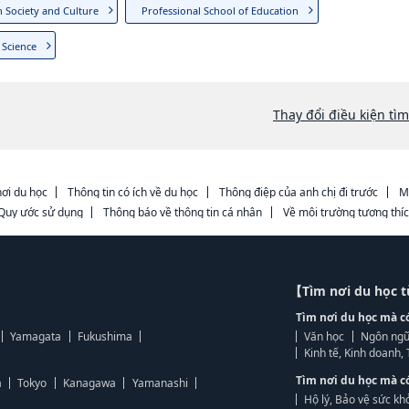
n Society and Culture
Professional School of Education
 Science
Thay đổi điều kiện tì
ơi du học
Thông tin có ích về du học
Thông điệp của anh chị đi trước
M
Quy ước sử dụng
Thông báo về thông tin cá nhân
Về môi trường tương thí
【Tìm nơi du học 
Tìm nơi du học mà c
Yamagata
Fukushima
Văn học
Ngôn ngữ
Kinh tế, Kinh doanh
Tìm nơi du học mà c
a
Tokyo
Kanagawa
Yamanashi
Hộ lý, Bảo vệ sức kh