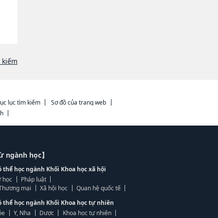
m kiếm
ục lục tìm kiếm
Sơ đồ của trang web
ch
từ ngành học】
ó thể học ngành Khối Khoa học xã hội
 học
Pháp luật
, Thương mại
Xã hội học
Quan hệ quốc tế
ó thể học ngành Khối Khoa học tự nhiên
ỏe
Y, Nha
Dược
Khoa học tự nhiên