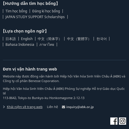
【Hướng dẫn tìm học bổng】
Tìm học bổng
Đăng kí học bổng
JAPAN STUDY SUPPORT Scholarships
【Lựa chọn ngôn ngữ】
日本語
English
中文（简体字）
中文（繁體字）
한국어
Bahasa Indonesia
ภาษาไทย
Đơn vị vận hành trang web
Website này được đồng vận hành bởi Hiệp hội Văn hóa Sinh Viên Châu Á (ABK) và
Công ty cổ phần Benesse Coporation.
Hiệp hội Văn hóa Sinh Viên Châu Á (ABK) Phòng Sự nghiệp Hỗ trợ Giáo dục Quốc
tế
113-8642, Tokyo-to Bunkyo-ku Honkomagome 2-12-13
Khái niệm về trang web
Liên hệ