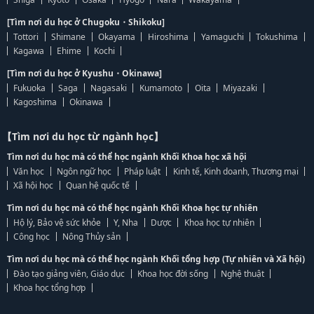
[Tìm nơi du học ở Chugoku・Shikoku]
Tottori
Shimane
Okayama
Hiroshima
Yamaguchi
Tokushima
Kagawa
Ehime
Kochi
[Tìm nơi du học ở Kyushu・Okinawa]
Fukuoka
Saga
Nagasaki
Kumamoto
Oita
Miyazaki
Kagoshima
Okinawa
【Tìm nơi du học từ ngành học】
Tìm nơi du học mà có thể học ngành Khối Khoa học xã hội
Văn học
Ngôn ngữ học
Pháp luật
Kinh tế, Kinh doanh, Thương mại
Xã hội học
Quan hệ quốc tế
Tìm nơi du học mà có thể học ngành Khối Khoa học tự nhiên
Hộ lý, Bảo vệ sức khỏe
Y, Nha
Dược
Khoa học tự nhiên
Công học
Nông Thủy sản
Tìm nơi du học mà có thể học ngành Khối tổng hợp (Tự nhiên và Xã hội)
Đào tạo giảng viên, Giáo dục
Khoa học đời sống
Nghệ thuật
Khoa học tổng hợp