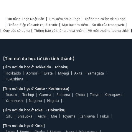
Tin tức du học Nhật Bản
Tìm kiếm nơi du học
Thông tin có ích về du học
Thông điệp của anh chị đi trước
Mục lục tìm kiếm
Sơ đồ của trang web
Quy ước sử dụng
Thông báo về thông tin cá nhân
Về môi trường tương thích
【Tìm nơi du học từ tên tỉnh thành】
[Tìm nơi du học ở Hokkaido・Tohoku]
Hokkaido
Aomori
Iwate
Miyagi
Akita
Yamagata
Fukushima
[Tìm nơi du học ở Kanto・Koshinetsu]
Ibaraki
Tochigi
Gunma
Saitama
Chiba
Tokyo
Kanagawa
Yamanashi
Nagano
Niigata
[Tìm nơi du học ở Tokai ・Hokuriku]
Gifu
Shizuoka
Aichi
Mie
Toyama
Ishikawa
Fukui
[Tìm nơi du học ở Kinki]
Shiga
Kyoto
Osaka
Hyogo
Nara
Wakayama