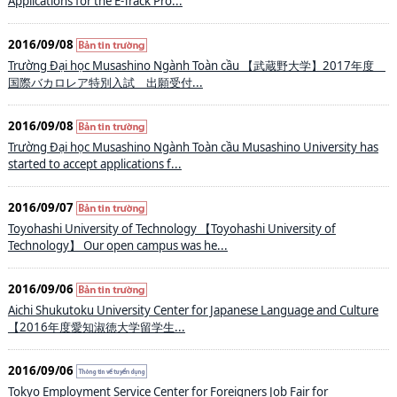
Applications for the E-Track Pro...
2016/09/08
Trường Đại học Musashino Ngành Toàn cầu 【武蔵野大学】2017年度
国際バカロレア特別入試 出願受付...
2016/09/08
Trường Đại học Musashino Ngành Toàn cầu Musashino University has
started to accept applications f...
2016/09/07
Toyohashi University of Technology 【Toyohashi University of
Technology】 Our open campus was he...
2016/09/06
Aichi Shukutoku University Center for Japanese Language and Culture
【2016年度愛知淑徳大学留学生...
2016/09/06
Tokyo Employment Service Center for Foreigners Job Fair for