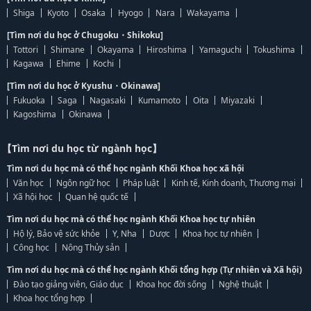
Shiga
Kyoto
Osaka
Hyogo
Nara
Wakayama
[Tìm nơi du học ở Chugoku・Shikoku]
Tottori
Shimane
Okayama
Hiroshima
Yamaguchi
Tokushima
Kagawa
Ehime
Kochi
[Tìm nơi du học ở Kyushu・Okinawa]
Fukuoka
Saga
Nagasaki
Kumamoto
Oita
Miyazaki
Kagoshima
Okinawa
【Tìm nơi du học từ ngành học】
Tìm nơi du học mà có thể học ngành Khối Khoa học xã hội
Văn học
Ngôn ngữ học
Pháp luật
Kinh tế, Kinh doanh, Thương mại
Xã hội học
Quan hệ quốc tế
Tìm nơi du học mà có thể học ngành Khối Khoa học tự nhiên
Hộ lý, Bảo vệ sức khỏe
Y, Nha
Dược
Khoa học tự nhiên
Công học
Nông Thủy sản
Tìm nơi du học mà có thể học ngành Khối tổng hợp (Tự nhiên và Xã hội)
Đào tạo giảng viên, Giáo dục
Khoa học đời sống
Nghệ thuật
Khoa học tổng hợp