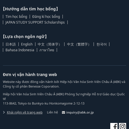
【Hướng dẫn tìm học bổng】
Tìm học bổng
Đăng kí học bổng
JAPAN STUDY SUPPORT Scholarships
【Lựa chọn ngôn ngữ】
日本語
English
中文（简体字）
中文（繁體字）
한국어
Bahasa Indonesia
ภาษาไทย
Đơn vị vận hành trang web
Website này được đồng vận hành bởi Hiệp hội Văn hóa Sinh Viên Châu Á (ABK) và
Công ty cổ phần Benesse Coporation.
Hiệp hội Văn hóa Sinh Viên Châu Á (ABK) Phòng Sự nghiệp Hỗ trợ Giáo dục Quốc
tế
113-8642, Tokyo-to Bunkyo-ku Honkomagome 2-12-13
Khái niệm về trang web
Liên hệ