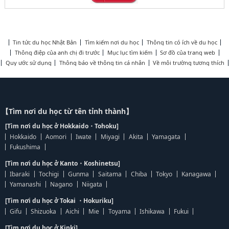
Tin tức du học Nhật Bản
Tìm kiếm nơi du học
Thông tin có ích về du học
Thông điệp của anh chị đi trước
Mục lục tìm kiếm
Sơ đồ của trang web
Quy ước sử dụng
Thông báo về thông tin cá nhân
Về môi trường tương thích
【Tìm nơi du học từ tên tỉnh thành】
[Tìm nơi du học ở Hokkaido・Tohoku]
Hokkaido
Aomori
Iwate
Miyagi
Akita
Yamagata
Fukushima
[Tìm nơi du học ở Kanto・Koshinetsu]
Ibaraki
Tochigi
Gunma
Saitama
Chiba
Tokyo
Kanagawa
Yamanashi
Nagano
Niigata
[Tìm nơi du học ở Tokai ・Hokuriku]
Gifu
Shizuoka
Aichi
Mie
Toyama
Ishikawa
Fukui
[Tìm nơi du học ở Kinki]