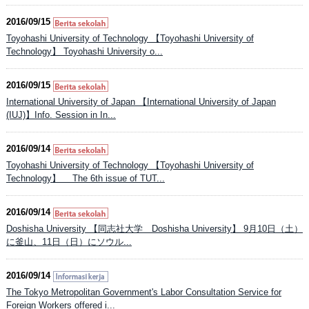
2016/09/15
Toyohashi University of Technology 【Toyohashi University of
Technology】 Toyohashi University o...
2016/09/15
International University of Japan 【International University of Japan
(IUJ)】Info. Session in In...
2016/09/14
Toyohashi University of Technology 【Toyohashi University of
Technology】 The 6th issue of TUT...
2016/09/14
Doshisha University 【同志社大学 Doshisha University】 9月10日（土）
に釜山、11日（日）にソウル...
2016/09/14
The Tokyo Metropolitan Government's Labor Consultation Service for
Foreign Workers offered i...