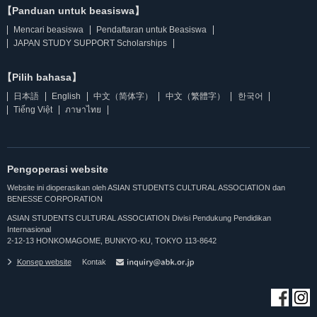
【Panduan untuk beasiswa】
Mencari beasiswa
Pendaftaran untuk Beasiswa
JAPAN STUDY SUPPORT Scholarships
【Pilih bahasa】
日本語
English
中文（简体字）
中文（繁體字）
한국어
Tiếng Việt
ภาษาไทย
Pengoperasi website
Website ini dioperasikan oleh ASIAN STUDENTS CULTURAL ASSOCIATION dan
BENESSE CORPORATION
ASIAN STUDENTS CULTURAL ASSOCIATION Divisi Pendukung Pendidikan
Internasional
2-12-13 HONKOMAGOME, BUNKYO-KU, TOKYO 113-8642
Konsep website
Kontak