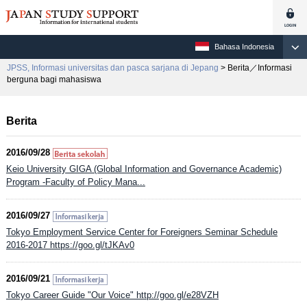
Bahasa Indonesia
JPSS, Informasi universitas dan pasca sarjana di Jepang
> Berita／Informasi
berguna bagi mahasiswa
Berita
2016/09/28
Keio University GIGA (Global Information and Governance Academic)
Program -Faculty of Policy Mana...
2016/09/27
Tokyo Employment Service Center for Foreigners Seminar Schedule
2016-2017 https://goo.gl/tJKAv0
2016/09/21
Tokyo Career Guide "Our Voice" http://goo.gl/e28VZH