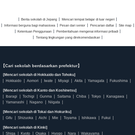
Berita sekolah di Jepang
Mencari tempat belajar di luar negeri
Informasi berguna bagi mahasiswa
Pesan dari senior
Pencarian daftar
Site map
Ketentuan Penggunaan
Pemberitahuan mengenai informasi pribadi
Tentang lingkungan yang direkomendasikan
【Cari sekolah berdasarkan prefektur】
[Mencari sekolah di Hokkaido dan Tohoku]
Hokkaido
Aomori
Iwate
Miyagi
Akita
Yamagata
Fukushima
[Mencari sekolah di Kanto dan Koshinetsu]
Ibaragi
Tochigi
Gunma
Saitama
Chiba
Tokyo
Kanagawa
Yamanashi
Nagano
Niigata
[Mencari sekolah di Tokai dan Hokuriku]
Gifu
Shizuoka
Aichi
Mie
Toyama
Ishikawa
Fukui
[Mencari sekolah di Kinki]
Shiga
Kyoto
Osaka
Hyogo
Nara
Wakayama