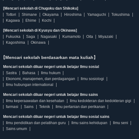
[Mencari sekolah di Chugoku dan Shikoku]
Tottori
Shimane
Okayama
Hiroshima
Yamaguchi
Tokushima
Kagawa
Ehime
Kochi
[Mencari sekolah di Kyusyu dan Okinawa]
Fukuoka
Saga
Nagasaki
Kumamoto
Oita
Miyazaki
Kagoshima
Okinawa
【Mencari sekolah berdasarkan mata kuliah】
Mencari sekolah diluar negeri untuk belajar Ilmu sosial
Sastra
Bahasa
Ilmu hukum
Ekonomi, manajemen, dan perdagangan
Ilmu sosiologi
Ilmu hubungan international
Mencari sekolah diluar negeri untuk belajar Ilmu sains
Ilmu keperaawatan dan kesehatan
Ilmu kedokteran dan kedokteran gigi
farmasi
Sains
Teknik
Ilmu pertanian dan perikanan
Mencari sekolah diluar negeri untuk belajar Ilmu sosial sains
Ilmu pendidikan dan pelatihan guru
Ilmu sains kehidupan
Ilmu seni
Sains umum