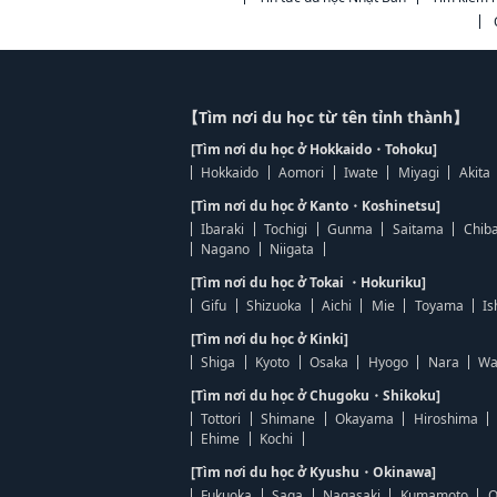
【Tìm nơi du học từ tên tỉnh thành】
[Tìm nơi du học ở Hokkaido・Tohoku]
Hokkaido
Aomori
Iwate
Miyagi
Akita
[Tìm nơi du học ở Kanto・Koshinetsu]
Ibaraki
Tochigi
Gunma
Saitama
Chib
Nagano
Niigata
[Tìm nơi du học ở Tokai ・Hokuriku]
Gifu
Shizuoka
Aichi
Mie
Toyama
Is
[Tìm nơi du học ở Kinki]
Shiga
Kyoto
Osaka
Hyogo
Nara
Wa
[Tìm nơi du học ở Chugoku・Shikoku]
Tottori
Shimane
Okayama
Hiroshima
Ehime
Kochi
[Tìm nơi du học ở Kyushu・Okinawa]
Fukuoka
Saga
Nagasaki
Kumamoto
O