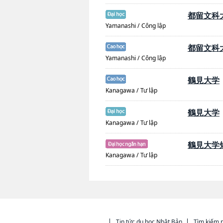
都留文科
Yamanashi / Công lập
都留文科
Yamanashi / Công lập
鶴見大学
Kanagawa / Tư lập
鶴見大学
Kanagawa / Tư lập
鶴見大学
Kanagawa / Tư lập
Tin tức du học Nhật Bản
Tìm kiếm n