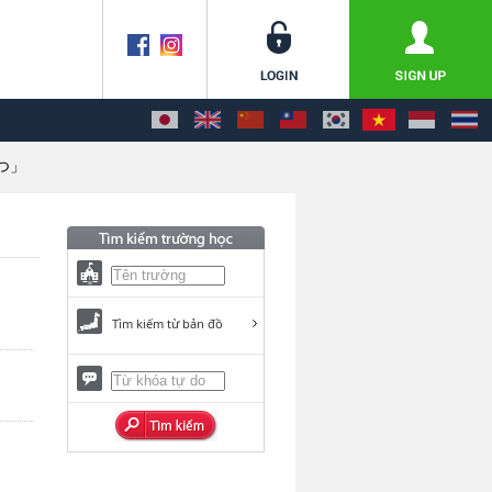
「つ」
Tìm kiếm từ bản đồ