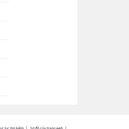
ục lục tìm kiếm
Sơ đồ của trang web