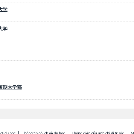
大学
大学
短期大学部
ơi du học
Thông tin có ích về du học
Thông điệp của anh chị đi trước
M