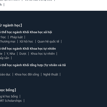
ch
từ ngành học】
ó thể học ngành Khối Khoa học xã hội
 học
Pháp luật
, Thương mại
Xã hội học
Quan hệ quốc tế
ó thể học ngành Khối Khoa học tự nhiên
ỏe
Y, Nha
Dược
Khoa học tự nhiên
ủy sản
ó thể học ngành Khối tổng hợp (Tự nhiên và Xã
Giáo dục
Khoa học đời sống
Nghệ thuật
học bổng】
g kí học bổng
RT Scholarships