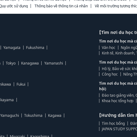
Quy ước sử dụng
Thông báo về thông tin cá nhân
Về môi trường tương thí
【Tìm nơi du học 
Tìm nơi du học mà c
Yamagata
Fukushima
Văn học
Ngôn ngữ
Kinh tế, Kinh doanh
Tìm nơi du học mà c
a
Tokyo
Kanagawa
Yamanashi
Hộ lý, Bảo vệ sức kh
Công học
Nông Th
Tìm nơi du học mà c
hikawa
Fukui
hội)
Đào tạo giảng viên, 
kayama
Khoa học tổng hợp
【Hướng dẫn tìm 
Yamaguchi
Tokushima
Kagawa
Tìm học bổng
Đăn
JAPAN STUDY SUPPO
ita
Miyazaki
Kagoshima