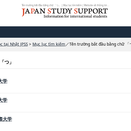
Tên trường bắt đầu bằng chữ 「つ」 | Mục lục tìm kiếm | Website về thông tin ...
c tại Nhật JPSS
>
Mục lục tìm kiếm
／Tên trường bắt đầu bằng chữ 
hữ 「つ」
大学
大学
際大学