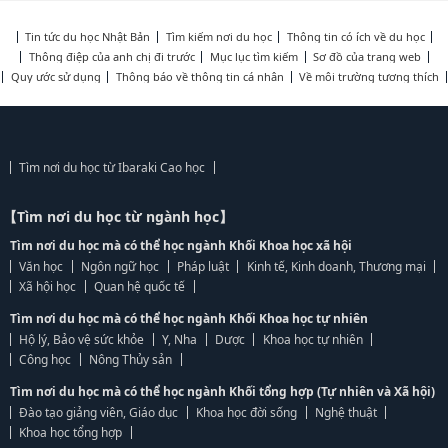
Tin tức du học Nhật Bản
Tìm kiếm nơi du học
Thông tin có ích về du học
Thông điệp của anh chị đi trước
Mục lục tìm kiếm
Sơ đồ của trang web
Quy ước sử dụng
Thông báo về thông tin cá nhân
Về môi trường tương thích
Tìm nơi du học từ Ibaraki Cao học
【Tìm nơi du học từ ngành học】
Tìm nơi du học mà có thể học ngành Khối Khoa học xã hội
Văn học
Ngôn ngữ học
Pháp luật
Kinh tế, Kinh doanh, Thương mại
Xã hội học
Quan hệ quốc tế
Tìm nơi du học mà có thể học ngành Khối Khoa học tự nhiên
Hộ lý, Bảo vệ sức khỏe
Y, Nha
Dược
Khoa học tự nhiên
Công học
Nông Thủy sản
Tìm nơi du học mà có thể học ngành Khối tổng hợp (Tự nhiên và Xã hội)
Đào tạo giảng viên, Giáo dục
Khoa học đời sống
Nghệ thuật
Khoa học tổng hợp