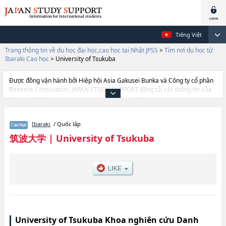
Tiếng Việt
Trang thông tin về du học đại học,cao học tại Nhật JPSS
>
Tìm nơi du học từ
Ibaraki Cao học
>
University of Tsukuba
Được đồng vận hành bởi Hiệp hội Asia Gakusei Bunka và Công ty cổ phần
Benesse Corporation, JAPAN STUDY SUPPORT đăng tải các thông tin của
khoảng 1.300 trường đại học, cao học, trường đại học ngắn hạn, trường
chuyên môn đang tiếp nhận du học sinh.
Tại đây có đăng các thông tin chi tiết về University of Tsukuba, và thông tin
Ibaraki
/ Quốc lập
cần thiết dành cho du học sinh, như là về các Degree Programs in Life and
Earth ScienceshoặcDegree Programs in Pure and Applied
筑波大学
|
University of Tsukuba
ScienceshoặcDegree Programs in Systems and Information
EngineeringhoặcDegree Programs in Business ScienceshoặcDegree
Programs in Humanities and Social ScienceshoặcDegree Programs in
Comprehensive Human Sciences（Informatics）hoặcDegree Programs in
Comprehensive Human Sciences （Education, Psychology, Disability
Sciences）hoặcDegree Programs in Comprehensive Human Sciences
（Medical and Health Sciences）hoặcDegree Programs in
Comprehensive Human Sciences （Art and Sport, Interdisciplinary
Sciences）hoặcDegree Programs in Comprehensive Human Sciences
University of Tsukuba Khoa nghiên cứu Danh
(Tokyo Campus)hoặcMBA Program in International BusinesshoặcJoint