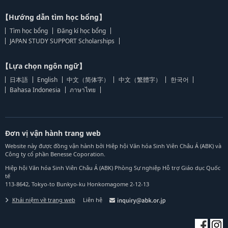
【Hướng dẫn tìm học bổng】
Tìm học bổng
Đăng kí học bổng
JAPAN STUDY SUPPORT Scholarships
【Lựa chọn ngôn ngữ】
日本語
English
中文（简体字）
中文（繁體字）
한국어
Bahasa Indonesia
ภาษาไทย
Đơn vị vận hành trang web
Website này được đồng vận hành bởi Hiệp hội Văn hóa Sinh Viên Châu Á (ABK) và
Công ty cổ phần Benesse Coporation.
Hiệp hội Văn hóa Sinh Viên Châu Á (ABK) Phòng Sự nghiệp Hỗ trợ Giáo dục Quốc
tế
113-8642, Tokyo-to Bunkyo-ku Honkomagome 2-12-13
Khái niệm về trang web
Liên hệ