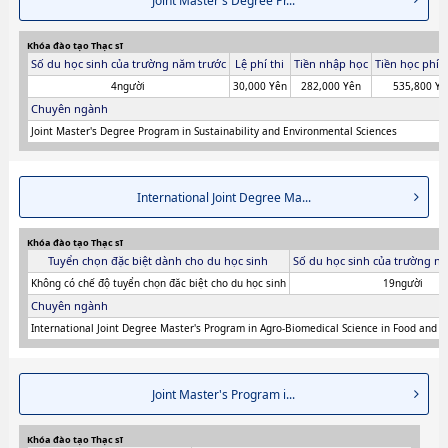
Joint Master's Degree Pr...
Khóa đào tạo Thạc sĩ
Số du học sinh của trường năm trước
Lệ phí thi
Tiền nhập học
Tiền học phí 
4người
30,000 Yên
282,000 Yên
535,800 Yê
Chuyên ngành
Joint Master's Degree Program in Sustainability and Environmental Sciences
International Joint Degree Ma...
Khóa đào tạo Thạc sĩ
Tuyển chọn đặc biệt dành cho du học sinh
Số du học sinh của trường ni
Không có chế độ tuyển chọn đăc biệt cho du học sinh
19người
Chuyên ngành
International Joint Degree Master's Program in Agro-Biomedical Science in Food and H
Joint Master's Program i...
Khóa đào tạo Thạc sĩ