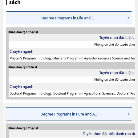
sách
Master's Degree Program in Sustainability and Environmental
ScienceshoặcInternational Joint Degree Master's Program in Agro-
Biomedical Science in Food and HealthhoặcJoint Master's Program in
Degree Programs in Life and E...
International Development and Peace through SporthoặcJoint Doctoral
Program in Advanced Physical Education and Sports for Higher
Khóa đào tạo Thạc sĩ
EducationhoặcSchool of Integrative and Global Majors（Ph.D. Program in
Tuyển chọn đặc biệt dà
Humanics）, thông tin về từng khoa nghiên cứu, thông tin liên quan đến
thi tuyển như số lượng tuyển sinh, số lượng trúng tuyển, cở sở trang thiết
Không có chế độ tuyển chọn đ
bị, hướng dẫn địa điểm v.v...
Chuyên ngành
Master's Program in Biology, Master's Program in Agro-Bioresources Science and Techn
Khóa đào tạo Tiến sĩ
Tuyển chọn đặc biệt dà
Không có chế độ tuyển chọn đ
Chuyên ngành
Doctoral Program in Biology, Doctoral Program in Agricultural Sciences, Doctoral Prog
Degree Programs in Pure and A...
Khóa đào tạo Thạc sĩ
Tuyển chọn đặc biệt dành cho du 