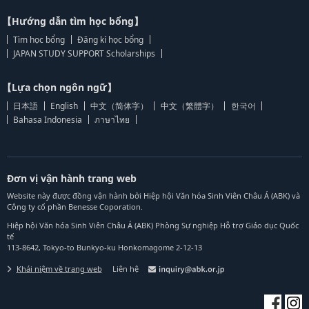
【Hướng dẫn tìm học bổng】
Tìm học bổng
Đăng kí học bổng
JAPAN STUDY SUPPORT Scholarships
【Lựa chọn ngôn ngữ】
日本語
English
中文（简体字）
中文（繁體字）
한국어
Bahasa Indonesia
ภาษาไทย
Đơn vị vận hành trang web
Website này được đồng vận hành bởi Hiệp hội Văn hóa Sinh Viên Châu Á (ABK) và
Công ty cổ phần Benesse Coporation.
Hiệp hội Văn hóa Sinh Viên Châu Á (ABK) Phòng Sự nghiệp Hỗ trợ Giáo dục Quốc
tế
113-8642, Tokyo-to Bunkyo-ku Honkomagome 2-12-13
Khái niệm về trang web
Liên hệ