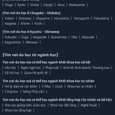
Shiga
Kyoto
Osaka
Hyogo
Nara
Wakayama
[Tìm nơi du học ở Chugoku・Shikoku]
Tottori
Shimane
Okayama
Hiroshima
Yamaguchi
Tokushima
Kagawa
Ehime
Kochi
[Tìm nơi du học ở Kyushu・Okinawa]
Fukuoka
Saga
Nagasaki
Kumamoto
Oita
Miyazaki
Kagoshima
Okinawa
【Tìm nơi du học từ ngành học】
Tìm nơi du học mà có thể học ngành Khối Khoa học xã hội
Văn học
Ngôn ngữ học
Pháp luật
Kinh tế, Kinh doanh, Thương mại
Xã hội học
Quan hệ quốc tế
Tìm nơi du học mà có thể học ngành Khối Khoa học tự nhiên
Hộ lý, Bảo vệ sức khỏe
Y, Nha
Dược
Khoa học tự nhiên
Công học
Nông Thủy sản
Tìm nơi du học mà có thể học ngành Khối tổng hợp (Tự nhiên và Xã hội)
Đào tạo giảng viên, Giáo dục
Khoa học đời sống
Nghệ thuật
Khoa học tổng hợp