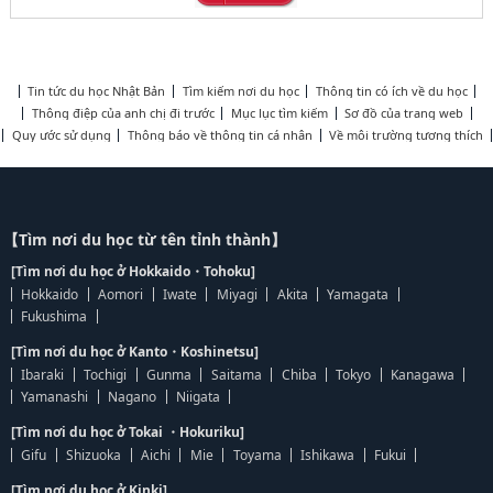
Tin tức du học Nhật Bản
Tìm kiếm nơi du học
Thông tin có ích về du học
Thông điệp của anh chị đi trước
Mục lục tìm kiếm
Sơ đồ của trang web
Quy ước sử dụng
Thông báo về thông tin cá nhân
Về môi trường tương thích
【Tìm nơi du học từ tên tỉnh thành】
[Tìm nơi du học ở Hokkaido・Tohoku]
Hokkaido
Aomori
Iwate
Miyagi
Akita
Yamagata
Fukushima
[Tìm nơi du học ở Kanto・Koshinetsu]
Ibaraki
Tochigi
Gunma
Saitama
Chiba
Tokyo
Kanagawa
Yamanashi
Nagano
Niigata
[Tìm nơi du học ở Tokai ・Hokuriku]
Gifu
Shizuoka
Aichi
Mie
Toyama
Ishikawa
Fukui
[Tìm nơi du học ở Kinki]