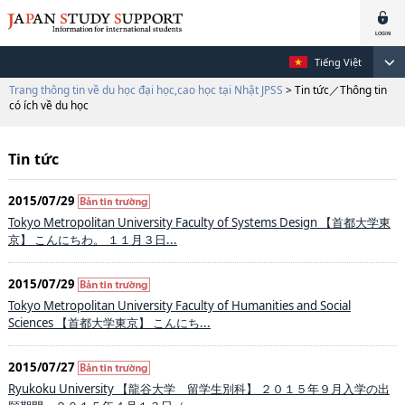
Tiếng Việt
Trang thông tin về du học đại học,cao học tại Nhật JPSS
> Tin tức／Thông tin
có ích về du học
Tin tức
2015/07/29
Tokyo Metropolitan University Faculty of Systems Design 【首都大学東
京】 こんにちわ。 １１月３日...
2015/07/29
Tokyo Metropolitan University Faculty of Humanities and Social
Sciences 【首都大学東京】 こんにち...
2015/07/27
Ryukoku University 【龍谷大学 留学生別科】 ２０１５年９月入学の出