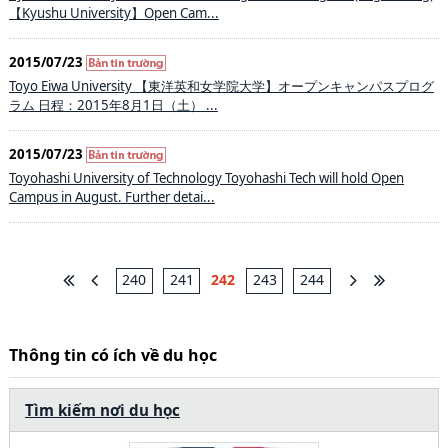
【Kyushu University】Open Cam...
2015/07/23
Toyo Eiwa University 【東洋英和女学院大学】オープンキャンパスプログ
ラム 日程：2015年8月1日（土） ...
2015/07/23
Toyohashi University of Technology Toyohashi Tech will hold Open
Campus in August. Further detai...
240
241
242
243
244
Thông tin có ích về du học
Tìm kiếm nơi du học