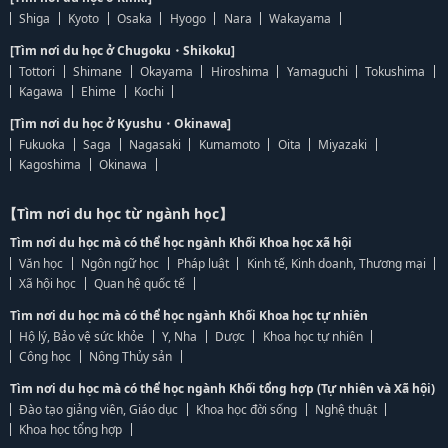
Shiga
Kyoto
Osaka
Hyogo
Nara
Wakayama
[Tìm nơi du học ở Chugoku・Shikoku]
Tottori
Shimane
Okayama
Hiroshima
Yamaguchi
Tokushima
Kagawa
Ehime
Kochi
[Tìm nơi du học ở Kyushu・Okinawa]
Fukuoka
Saga
Nagasaki
Kumamoto
Oita
Miyazaki
Kagoshima
Okinawa
【Tìm nơi du học từ ngành học】
Tìm nơi du học mà có thể học ngành Khối Khoa học xã hội
Văn học
Ngôn ngữ học
Pháp luật
Kinh tế, Kinh doanh, Thương mại
Xã hội học
Quan hệ quốc tế
Tìm nơi du học mà có thể học ngành Khối Khoa học tự nhiên
Hộ lý, Bảo vệ sức khỏe
Y, Nha
Dược
Khoa học tự nhiên
Công học
Nông Thủy sản
Tìm nơi du học mà có thể học ngành Khối tổng hợp (Tự nhiên và Xã hội)
Đào tạo giảng viên, Giáo dục
Khoa học đời sống
Nghệ thuật
Khoa học tổng hợp