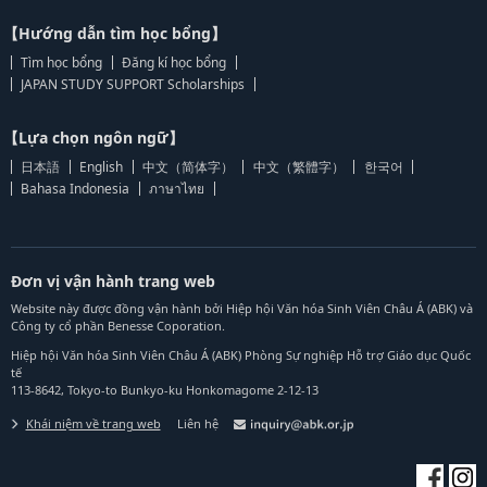
【Hướng dẫn tìm học bổng】
Tìm học bổng
Đăng kí học bổng
JAPAN STUDY SUPPORT Scholarships
【Lựa chọn ngôn ngữ】
日本語
English
中文（简体字）
中文（繁體字）
한국어
Bahasa Indonesia
ภาษาไทย
Đơn vị vận hành trang web
Website này được đồng vận hành bởi Hiệp hội Văn hóa Sinh Viên Châu Á (ABK) và
Công ty cổ phần Benesse Coporation.
Hiệp hội Văn hóa Sinh Viên Châu Á (ABK) Phòng Sự nghiệp Hỗ trợ Giáo dục Quốc
tế
113-8642, Tokyo-to Bunkyo-ku Honkomagome 2-12-13
Khái niệm về trang web
Liên hệ