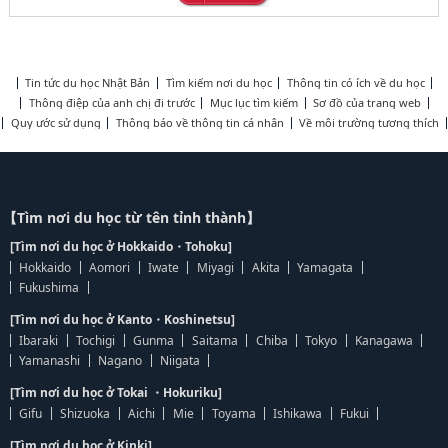
Tin tức du học Nhật Bản
Tìm kiếm nơi du học
Thông tin có ích về du học
Thông điệp của anh chị đi trước
Mục lục tìm kiếm
Sơ đồ của trang web
Quy ước sử dụng
Thông báo về thông tin cá nhân
Về môi trường tương thích
【Tìm nơi du học từ tên tỉnh thành】
[Tìm nơi du học ở Hokkaido・Tohoku]
Hokkaido
Aomori
Iwate
Miyagi
Akita
Yamagata
Fukushima
[Tìm nơi du học ở Kanto・Koshinetsu]
Ibaraki
Tochigi
Gunma
Saitama
Chiba
Tokyo
Kanagawa
Yamanashi
Nagano
Niigata
[Tìm nơi du học ở Tokai ・Hokuriku]
Gifu
Shizuoka
Aichi
Mie
Toyama
Ishikawa
Fukui
[Tìm nơi du học ở Kinki]