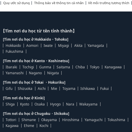
Quy ước sử dụng
Thông báo về thông tin cá nhân
Về môi trường tương thích
【Tìm nơi du học từ tên tỉnh thành】
[Tìm nơi du học ở Hokkaido・Tohoku]
Hokkaido
Aomori
Iwate
Miyagi
Akita
Yamagata
Fukushima
[Tìm nơi du học ở Kanto・Koshinetsu]
Ibaraki
Tochigi
Gunma
Saitama
Chiba
Tokyo
Kanagawa
Yamanashi
Nagano
Niigata
[Tìm nơi du học ở Tokai ・Hokuriku]
Gifu
Shizuoka
Aichi
Mie
Toyama
Ishikawa
Fukui
[Tìm nơi du học ở Kinki]
Shiga
Kyoto
Osaka
Hyogo
Nara
Wakayama
[Tìm nơi du học ở Chugoku・Shikoku]
Tottori
Shimane
Okayama
Hiroshima
Yamaguchi
Tokushima
Kagawa
Ehime
Kochi