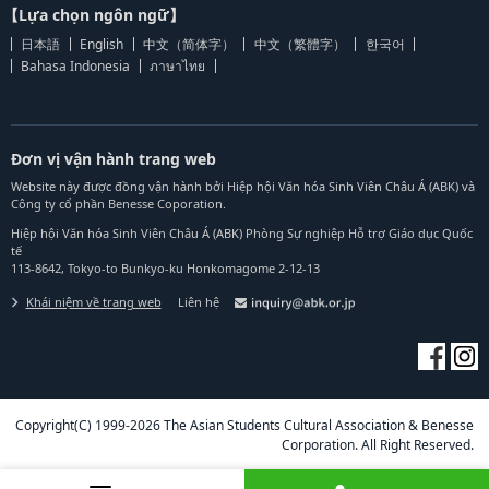
【Lựa chọn ngôn ngữ】
日本語
English
中文（简体字）
中文（繁體字）
한국어
Bahasa Indonesia
ภาษาไทย
Đơn vị vận hành trang web
Website này được đồng vận hành bởi Hiệp hội Văn hóa Sinh Viên Châu Á (ABK) và
Công ty cổ phần Benesse Coporation.
Hiệp hội Văn hóa Sinh Viên Châu Á (ABK) Phòng Sự nghiệp Hỗ trợ Giáo dục Quốc
tế
113-8642, Tokyo-to Bunkyo-ku Honkomagome 2-12-13
Khái niệm về trang web
Liên hệ
Copyright(C) 1999-2026 The Asian Students Cultural Association & Benesse
Corporation. All Right Reserved.