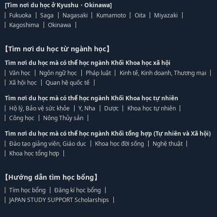
[Tìm nơi du học ở Kyushu・Okinawa]
Fukuoka
Saga
Nagasaki
Kumamoto
Oita
Miyazaki
Kagoshima
Okinawa
【Tìm nơi du học từ ngành học】
Tìm nơi du học mà có thể học ngành Khối Khoa học xã hội
Văn học
Ngôn ngữ học
Pháp luật
Kinh tế, Kinh doanh, Thương mại
Xã hội học
Quan hệ quốc tế
Tìm nơi du học mà có thể học ngành Khối Khoa học tự nhiên
Hộ lý, Bảo vệ sức khỏe
Y, Nha
Dược
Khoa học tự nhiên
Công học
Nông Thủy sản
Tìm nơi du học mà có thể học ngành Khối tổng hợp (Tự nhiên và Xã hội)
Đào tạo giảng viên, Giáo dục
Khoa học đời sống
Nghệ thuật
Khoa học tổng hợp
【Hướng dẫn tìm học bổng】
Tìm học bổng
Đăng kí học bổng
JAPAN STUDY SUPPORT Scholarships