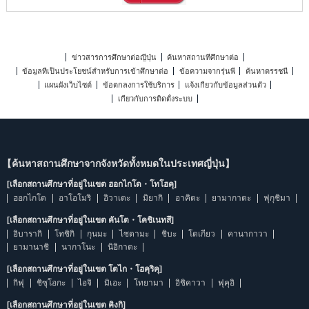
ข่าวสารการศึกษาต่อญี่ปุ่น
ค้นหาสถานที่ศึกษาต่อ
ข้อมูลที่เป็นประโยชน์สำหรับการเข้าศึกษาต่อ
ข้อความจากรุ่นพี่
ค้นหาดรรชนี
แผนผังเว็บไซต์
ข้อตกลงการใช้บริการ
แจ้งเกี่ยวกับข้อมูลส่วนตัว
เกี่ยวกับการติดตั้งระบบ
【ค้นหาสถานศึกษาจากจังหวัดทั้งหมดในประเทศญี่ปุ่น】
[เลือกสถานศึกษาที่อยู่ในเขต ฮอกไกโด・โทโฮคุ]
ฮอกไกโด
อาโอโมริ
อิวาเตะ
มิยากิ
อาคิตะ
ยามากาตะ
ฟุกุชิมา
[เลือกสถานศึกษาที่อยู่ในเขต คันโต・โคชิเนทสึ]
อิบารากิ
โทชิกิ
กุนมะ
ไซตามะ
ชิบะ
โตเกียว
คานากาวา
ยามานาชิ
นากาโนะ
นิอิกาตะ
[เลือกสถานศึกษาที่อยู่ในเขต โตไก・โฮคุริคุ]
กิฟุ
ชิซุโอกะ
ไอจิ
มิเอะ
โทยามา
อิชิคาวา
ฟุคุอิ
[เลือกสถานศึกษาที่อยู่ในเขต คิงกิ]