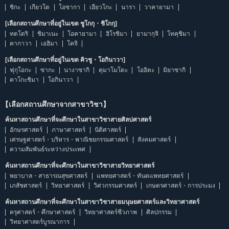
ชิกะ
เกียวโต
โอซากา
เฮียวโกะ
นารา
วาคายามา
[เลือกสถานศึกษาที่อยู่ในเขต ชูโกกุ・ชิโกกุ]
ทตโตริ
ชิมาเนะ
โอคายามา
ฮิโรชิมา
ยามากุจิ
โทคุชิมา
คากาวา
เอฮิมา
โคจิ
[เลือกสถานศึกษาที่อยู่ในเขต คิวชู・โอกินาวา]
ฟุกุโอกะ
ซากะ
นางาซากิ
คุมาโมโตะ
โออิตะ
มิยาซากิ
คาโกะชิมา
โอกินาวา
【เลือกสถานศึกษาจากสาขาวิชา】
ค้นหาสถานศึกษาที่จะศึกษาในสาขาวิชาสายศิลปศาสตร์
อักษรศาสตร์
ภาษาศาสตร์
นิติศาสตร์
เศรษฐศาสตร์・บริหาร・พาณิชยกรรมศาสตร์
สังคมศาสตร์
ความสัมพันธ์ระหว่างประเทศ
ค้นหาสถานศึกษาที่จะศึกษาในสาขาวิชาสายวิทยาศาสตร์
พยาบาล・สาธารณสุขศาสตร์
แพทยศาสตร์・ทันตแพทยศาสตร์
เภสัชศาสตร์
วิทยาศาสตร์
วิศวกรรมศาสตร์
เกษตรศาสตร์・การประมง
ค้นหาสถานศึกษาที่จะศึกษาในสาขาวิชาสายมนุษยศาสตร์และวิทยาศาสตร์
ครุศาสตร์・ศึกษาศาสตร์
วิทยาศาสตร์ชีวภาพ
ศิลปกรรม
วิทยาศาสตร์บูรณาการ