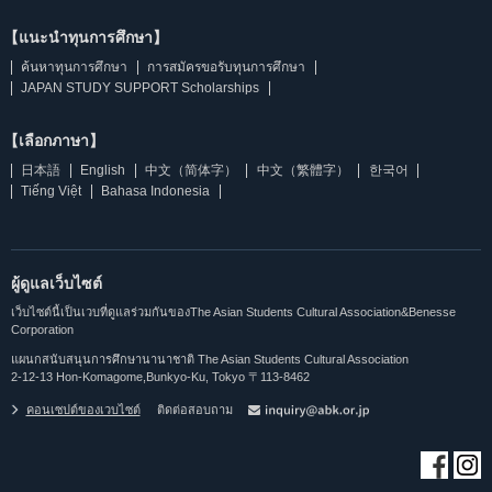
【แนะนำทุนการศึกษา】
ค้นหาทุนการศึกษา
การสมัครขอรับทุนการศึกษา
JAPAN STUDY SUPPORT Scholarships
【เลือกภาษา】
日本語
English
中文（简体字）
中文（繁體字）
한국어
Tiếng Việt
Bahasa Indonesia
ผู้ดูแลเว็บไซต์
เว็บไซต์นี้เป็นเวบที่ดูแลร่วมกันของThe Asian Students Cultural Association&Benesse
Corporation
แผนกสนับสนุนการศึกษานานาชาติ The Asian Students Cultural Association
2-12-13 Hon-Komagome,Bunkyo-Ku, Tokyo 〒113-8462
คอนเซปต์ของเวบไซต์
ติดต่อสอบถาม